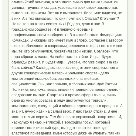
олимпийский чемпион, а это много лично для меня значит, он
умница, трудяга, и солдат, усвоивший всей своей жизнью, как
выполнять приказы. Вот он и выполняет. Дело, мне видится, не
в них. А в тех приказах, что они получают. Откуда? Кто знает?
Но не только в этих секретных ЦУ дело, дело в нас. В
гражданском обществе. И в первую очередь - в
профессиональном сообществе. В высшей школе. Федерациях.
Командах. В каждом, кто имеет имя и слово. Согласен с автором
в его озабоченности вопросами, решению которых он, как и все
мы, те, кто откликнулся, посвятили свои жизни. Согласен, что
пора сбросить маски. На войне как на войне. И враг будет
однажды разбит. И будет мир… уверен, что уже скоро. На как
быть сейчас? Календарь, вопросы подготовки спортсменов и
другие специфические материи большого спорта - дело
компетенций высокообразованных и опытнейших
специалистов. Они, как правило, в сборных командах России.
Политика, она, сука, вещь, лишения принципов, кроме одного -
следование выгоде. Спорт как и прочие сферы жизни, лишь
одно из многих средств, в ряду инструментов торговли,
компромиссов, спекуляций и общего переговорного процесса. А
значит, нужно идти на самый верх. У нас такая страна. В неё
можно только верить. Тем более, что верховный - спортсмен. И,
насколько я знаю, неплохой. Необходим посыл, который
изменит политический курс, выведет спорт из тени, где
властвуют приведения, имён которых даже не уловить, так как