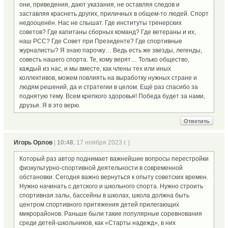
они, приведения, дают указания, не оставляя следов и
заставляя краснеть других, приличных в общем-то людей. Спорт
недооценён. Нас не слышат. Где институты тренерских
советов? Где капитаны сборных команд? Где ветераны и их,
наш РСС? Где Совет при Президенте? Где спортивные
журналисты? Я знаю парочку… Ведь есть же звезды, легенды,
совесть нашего спорта. Те, кому верят… Только общество,
каждый из нас, и мы вместе, как члены тех или иных
коллективов, можем повлиять на выработку нужных стране и
людям решений, да и стратегии в целом. Ещё раз спасибо за
поднятую тему. Всем крепкого здоровья! Победа будет за нами,
друзья. Я в это верю.
Ответить
Игорь Орлов
|
10:48
, 17 ноября 2023 г. |
Который раз автор поднимает важнейшие вопросы перестройки
физкультурно-спортивной деятельности в современной
обстановки. Сегодня важно вернуться к опыту советских времен.
Нужно начинать с детского и школьного спорта. Нужно строить
спортивная залы, бассейны в школах, школа должна быть
центром спортивного притяжения детей прилегающих
микрорайонов. Раньше были такие популярные соревнования
среди детей-школьников, как «Старты надежд», в них