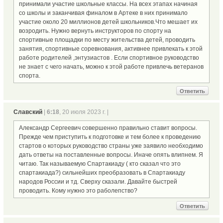
принимали участие школьные классы. На всех этапах начиная
со школы и заканчивая финалом в Артеке в них принимало
участие около 20 миллионов детей школьников.Что мешает их
возродить. Нужно вернуть инструкторов по спорту на
спортивные площадки по месту жительства детей, проводить
занятия, спортивные соревнования, активнее привлекать к этой
работе родителей ,энтузиастов . Если спортивное руководство
не знает с чего начать, можно к этой работе привлечь ветеранов
спорта.
Ответить
Славский
|
6:18
, 20 июля 2023 г. |
Александр Сергеевич совершенно правильно ставит вопросы.
Прежде чем приступить к подготовке и тем более к проведению
стартов о которых руководство страны уже заявило необходимо
дать ответы на поставленные вопросы. Иначе опять влипнем. Я
читаю. Так называемую Спартакиаду ( кто сказал что это
спартакиада?) сильнейших преобразовать в Спартакиаду
народов России и тд. Сверху сказали. Давайте быстрей
проводить. Кому нужно это раболепство?
Ответить