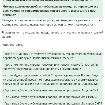
следующий шаг с их стороны будет только хуже предыдущего?
Что еще должно произойти, чтобы наше руководство перенесло все
свои усилия на реформирование нашего спорта и всего, что с ним
связано?
Сегодня я хочу перечислить вопросы, необходимость решения которых,
как мне кажется, в создавшихся новых условиях лежит на поверхности.
Я назвал их тезисами, но представляю эти тезисы в вопросительной
форме.
Итак, смотрите:
- Какой статус, какие структуру и функциональную нагрузку на ближайшую
перспективу получит Олимпийский комитет России?
- Какие чемпионаты страны получили или получат статус "открытых" и,
где будут опубликованы положения об этих чемпионатах?
- Что же будет представлять собой Спартакиада народов России, будет
ли она "лестницей вверх" - от первых детских стартов к спорту высших
достижений, где и когда будет опубликовано положение о Спартакиаде?
- Где и когда будут опубликованы положение и программа Игр дружбы?
- Где и когда будут опубликованы положение и программа Игр БРИКС?
- Где и когда будут опубликованы положение и программа Игр стран СНГ?