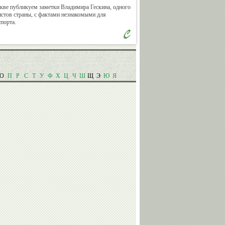
кве публикуем заметки Владимира Гескина, одного
стов страны, с фактами незнакомыми для
порта.
Валерий
Владимир
Сычев
Спичков
О
П
Р
С
Т
У
Ф
Х
Ц
Ч
Ш
Щ
Э
Ю
Я
Александр
Александр
Бармин
Катушев
Андрей
Василий
Кислов
Сенаторов
Михаил
Евгений
Мамиашвили
Малков