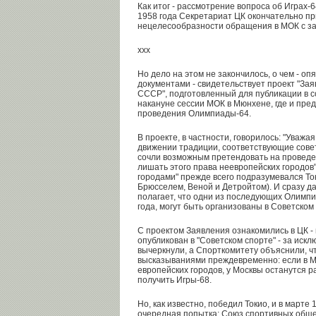
Как итог - рассмотрение вопроса об Играх-6
1958 года Секретариат ЦК окончательно пр
нецелесообразности обращения в МОК с за
ххх
Но дело на этом не закончилось, о чем - о
документами - свидетельствует проект "За
СССР", подготовленный для публикации в со
накануне сессии МОК в Мюнхене, где и пре
проведения Олимпиады-64.
В проекте, в частности, говорилось: "Уваж
движении традиции, соответствующие сове
сочли возможным претендовать на проведени
лишать этого права неевропейских городов
городами" прежде всего подразумевался То
Брюсселем, Веной и Детройтом). И сразу д
полагает, что одни из последующих Олимпи
года, могут быть организованы в Советском
С проектом Заявления ознакомились в ЦК - 
опубликован в "Советском спорте" - за ис
вычеркнули, а Спорткомитету объяснили, ч
высказываниями преждевременно: если в М
европейских городов, у Москвы останутся 
получить Игры-68.
Но, как известно, победил Токио, и в марте
очередная попытка: Союз спортивных обще