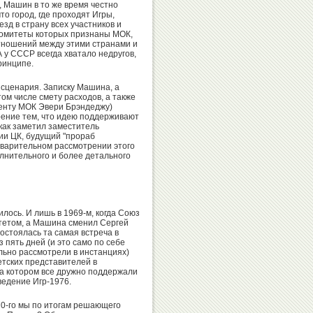
 Машин в то же время честно
то город, где проходят Игры,
зд в страну всех участников и
комитеты которых признаны МОК,
Виталий
Анатолий
тношений между этими странами и
 у СССР всегда хватало недругов,
Давыдов
Ионов
ринципе.
 сценария. Записку Машина, а
ом числе смету расходов, а также
енту МОК Эвери Брэндеджу)
рение тем, что идею поддерживают
Омар
Наталья
 как заметил заместитель
ии ЦК, будущий "прораб
Муртузалиев
Ярыгина
дварительном рассмотрении этого
лнительного и более детального
Валерий
Эльмира
илось. И лишь в 1969-м, когда Союз
Резанцев
Мирзоева
тетом, а Машина сменил Сергей
Состоялась та самая встреча в
 пять дней (и это само по себе
льно рассмотрели в инстанциях)
тских представителей в
а котором все дружно поддержали
едение Игр-1976.
Эцио
Дмитрий
Гамба
70-го мы по итогам решающего
Билозерчев