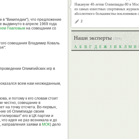
Накануне 40-летия Олимпиады-80 в Мос
из самых известных спортивных журнали
абсолютного большинства поклонников с
Валерий
Михаил
и в "Википедии"), что предложение
2
Штейнбах
Шлаен
 выдвинуто в апреле 1969 года
еем Павловым
на совещании со
Наши эксперты
(204):
к того совещания Владимир Коваль
А
Б
В
Г
Д
Е
Ж
З
И
К
Л
М
Н
ея":
Рудольф
Алексей
Незвецкий
Власенко
о проведении Олимпийских игр в
 показался всем нам неожиданным,
Дмитрий
Екатерина
Дубровский
Киселева
ова, и потому к его словам стоит
ли честно, совещание в
ет на точку отсчета. Во-первых,
ение об Олимпиаде своим
нтилировал" его в ЦК партии и
 что идея не раз возникала и до
е, направления заявки в
МОК
) дело
Георгий
Владимир
Брюсов
Гескин