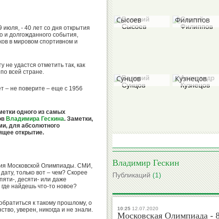
Валерий
Сергей
Сысоев
Филиппов
 июля, - 40 лет со дня открытия
о и долгожданного события,
ков в мировом спортивном и
у не удастся отметить так, как
Валерий
Александр
по всей стране.
Сунцов
Кузнецов
ет – не поверите – еще с 1956
аметки одного из самых
ов
Владимира Гескина
. Заметки,
Борис
ми, для абсолютного
Михаил
Гришин
ящее открытие.
Степанов
Владимир Гескин
тия Московской Олимпиады. СМИ,
дату, только вот – чем? Скорее
Публикаций
(1)
пяти-, десяти- или даже
Вячеслав
Виктор
 где найдешь что-то новое?
Колосков
Коноплев
обратиться к такому прошлому, о
10:25
12.07.2020
ство, уверен, никогда и не знали.
Московская Олимпиада - 8