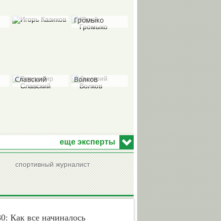
Игорь
Юрий
Казиков
Громыко
Владимир
Дмитрий
Славский
Волков
Виктор
Александр
Хоточкин
Любимов
еще эксперты
спортивный журналист
Николай
Николай
Долгополов
Быканов
0: Как все начиналось