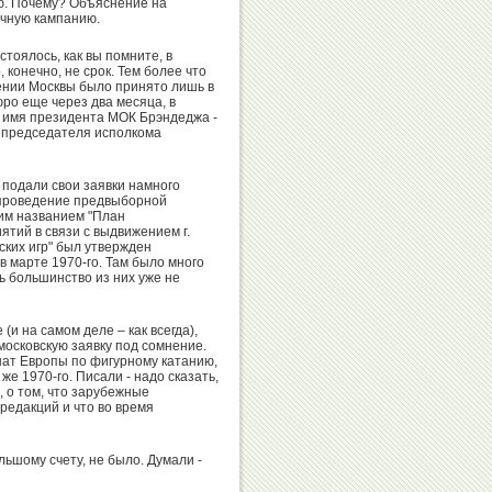
ю. Почему? Объяснение на
очную кампанию.
стоялось, как вы помните, в
 конечно, не срок. Тем более что
Ирина
ении Москвы было принято лишь в
Татьяна
ро еще через два месяца, в
Кравчук
на имя президента МОК Брэндеджа -
Голдобина
 председателя исполкома
 подали свои заявки намного
а проведение предвыборной
ким названием "План
Алла
Владимир
тий в связи с выдвижением г.
ких игр" был утвержден
Шишкина
Тимошинин
в марте 1970-го. Там было много
ь большинство из них уже не
 (и на самом деле – как всегда),
московскую заявку под сомнение.
онат Европы по фигурному катанию,
Людмила
Галина
же 1970-го. Писали - надо сказать,
Титова
Шиповалова
, о том, что зарубежные
редакций и что во время
льшому счету, не было. Думали -