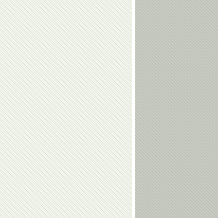
Анжела
Владимир
Фоменко
Юрзинов-
старший
Сергей
Дзамболат
Соловейчик
Тедеев
Алексей
Николай
Свирин
Макаров
Алексей
Людмила
Козин
Марунова