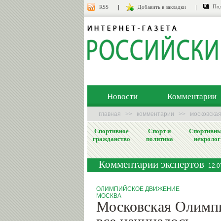
Под
RSS
Добавить в закладки
Новости
Комментарии
главная
>>
комментарии
>>
московская
Спортивное
Спорт и
Спортивн
гражданство
политика
некролог
Комментарии экспертов
12.0
ОЛИМПИЙСКОЕ ДВИЖЕНИЕ
МОСКВА
Московская Олимпи