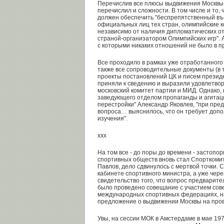
Перечислив все плюсы выдвижения Москвы,
перечислил и сложности. В том числе и то, ч
должен обеспечить "беспрепятственный въе
официальных лиц тех стран, олимпийские 
независимо от наличия дипломатических о
страной-организатором Олимпийских игр". А
с которыми никаких отношений не было в п
Все проходило в рамках уже отработанного
также все сопроводительные документы (в т
проекты постановлений ЦК и писем презид
приняли к сведению и выразили удовлетво
московский комитет партии и МИД. Однако,
заведующего отделом пропаганды и агитац
перестройки" Александр Яковлев, "при пре
вопроса… выяснилось, что он требует допо
изучения".
ххх
На том все - до поры до времени - застопор
спортивных обществ вновь стал Спорткоми
Павлов, дело сдвинулось с мертвой точки. 
кабинете спортивного министра, а уже через
свидетельство того, что вопрос предварите
было проведено совещание с участием сове
международных спортивных федерациях, н
предложение о выдвижении Москвы на пров
Увы, на сессии МОК в Амстердаме в мае 19