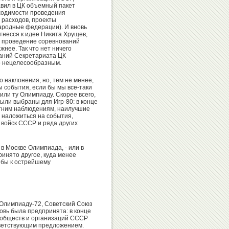
вил в ЦК объемный пакет
бходимости проведения
Александр
Валентин
 расходов, проекты
Москаленко
Писеев
ародные федерации). И вновь
тнесся к идее Никита Хрущев,
а проведение соревнований
жнее. Так что нет ничего
даний Секретариата ЦК
о нецелесообразным.
Олег
Валерий
о наклонения, но, тем не менее,
Емельянов
Муратов
ы события, если бы мы все-таки
чили ту Олимпиаду. Скорее всего,
были выбраны для Игр-80: в конце
летним наблюдениям, наилучшие
ы наложиться на события,
войск СССР и ряда других
Иван
Александр
Утробин
Коган
 в Москве Олимпиада, - или в
ринято другое, куда менее
 бы к острейшему
Александр
Никита
а Олимпиаду-72, Советский Союз
Горшков
Нагорный
овь была предпринята: в конце
 обществ и организаций СССР
тветствующим предложением.