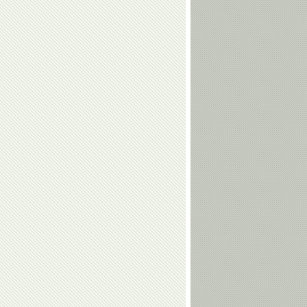
Сергей
Дмитрий
Ворожун
Крикорьянц
Александр
Сергей
Ухов
Елисеев
Ольга
Николай
Капранова
Горелов
Юрий
Гоги