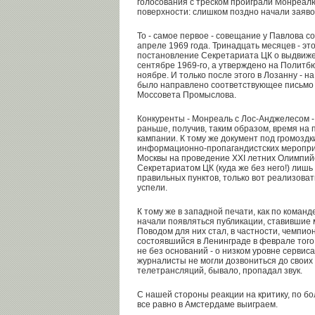
голосования с треском проиграли Монреал
поверхности: слишком поздно начали заяв
То - самое первое - совещание у Павлова со
апреле 1969 года. Тринадцать месяцев - это,
постановление Секретариата ЦК о выдвиж
сентябре 1969-го, а утверждено на Политбю
ноябре. И только после этого в Лозанну - 
было направлено соответствующее письмо
Моссовета Промыслова.
Конкуренты - Монреаль с Лос-Анджелесом -
раньше, получив, таким образом, время н
кампании. К тому же документ под громозд
информационно-пропагандистских мероприя
Москвы на проведение ХХI летних Олимпийс
Секретариатом ЦК (куда же без него!) лишь 
правильных пунктов, только вот реализоват
успели.
К тому же в западной печати, как по команде
начали появляться публикации, ставившие 
Поводом для них стал, в частности, чемпи
состоявшийся в Ленинграде в феврале того 
не без оснований - о низком уровне сервиса
журналисты не могли дозвониться до своих 
телетрансляций, бывало, пропадал звук.
С нашей стороны реакции на критику, по бо
все равно в Амстердаме выиграем.