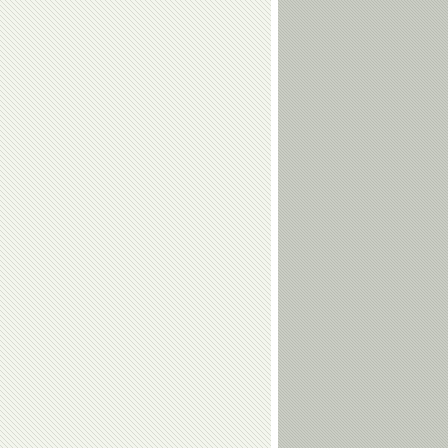
Елена
Виктор
Чайковская
Кудрявцев
Владимир
Геннадий
Воронков
Карпоносов
Алина
Андрей
Загитова
Максимов
Ангелина
Виктория
Мельникова
Комова