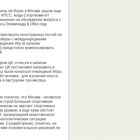
речь об Играх в Москве зашла еще
а КПСС, когда Спорткомитет
зрешение на обсуждение вопроса с
Игорь
ать Олимпиаду в 1964 году.
Сергей
Горин
Алексеев
 пригласить иностранных гостей на
говоры с международными
едения Игр (в записке
й) предстояло компенсировать
й.
рем ЦК, отнесся к записке
Анатолий
Александр
иат ЦК постановил направить в
Царик
Душанин
жны были начаться очередные Игры,
0 человек - для изучения опыта.
а в Австралии три месяца.
Хасанби
о понятно, что Москве - несмотря
Николай
и в строй Большая спортивная
Таов
орически не хватает спортивных
Спинев
у уровню, и еще хуже обстоят
й, организацией качественного
шнеполитическая ситуация:
и, Суэцкий кризис, понятно, не
тями положительного решения по
Вадим
Бувайсар