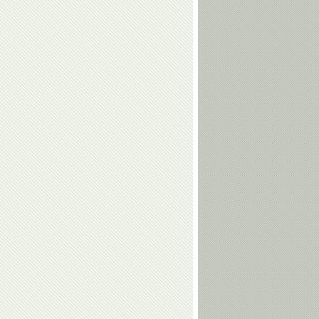
Шахмурадов
Когуашвили
Тамерлан
Наталья
Башаев
Кузютина
Валерий
Евгений
Алфосов
Гребенкин
Алексей
Ирина
Дудченко
Караваева