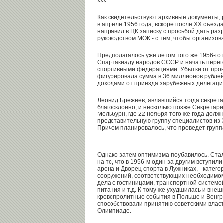
ххх
Как свидетельствуют архивные документы, 
в апреле 1956 года, вскоре после ХХ съезд
направил в ЦК записку с просьбой дать ра
руководством МОК - с тем, чтобы организов
Предполагалось уже летом того же 1956-го
Спартакиаду народов СССР и начать пере
спортивными федерациями. Убытки от пров
фигурировала сумма в 36 миллионов рубле
доходами от приезда зарубежных делегаци
Леонид Брежнев, являвшийся тогда секрета
благосклонно, и несколько позже Секретар
Мельбурн, где 22 ноября того же года дол
представительную группу специалистов из 3
Причем планировалось, что проведет групп
Однако затем оптимизма поубавилось. Стал
на то, что в 1956-м один за другим вступил
арена и Дворец спорта в Лужниках, - катег
сооружений, соответствующих необходимом
дела с гостиницами, транспортной системо
питания и т.д. К тому же ухудшилась и вне
кровопролитные события в Польше и Венгри
способствовали принятию советскими влас
Олимпиаде.