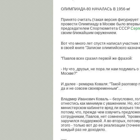
ОЛИМПИАДА-80 НАЧАЛАСЬ В 1956-м!
Принято считать (такая версия фигурирует 
провести Олимпиаду в Москве было впервые
председателем Спорткомитета СССР
Серг
своим ближайшим окружением.
Вот что много лет спустя написал участни
в своей книге "Записки олимпийского казнач
"Павлов всех сразил первой же фразой:
- Ну что, друзья, не пора ли нам подумать 
Москве?"
И далее - ремарка Коваля: "Такой разговор
да и не совсем своевременным"…
Владмир Иванович Коваль – безусловно, гол
отнестись как минимум с уважением. Но, ес
министерском кабинете вряд ли всерьез тян
потому, что, прежде чем озвучить предлож
сотрудникам, Павлов, нет сомнений, "прове
заручился поддержкой. А во-вторых, потому,
этого - только вот до ее реализации (точне
каждый раз не доходило.