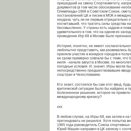
пришедший на смену Спорткомитету, напра
документов (в том числе обоснование нео
Олимпиады-1968 в Советском Союзе, смету
постановлений ЦК и писем в МОК и междун
неудача: чуть ли не первым отрицательно о
посчитавший, что тратить силы средства н
бессмысленно. У страны есть задачи и пова
удивительного в том, что на одном из засе
проведение Игр-68 в Москве было признан
История, понятно, не имеет сослагательног
любопытно представить, как развивались б
приняли участие в конкурсе городов и полу
ее сроки примерно совпали бы с теми, что 
июля - начале августа в Москве, по много
погодные условия. И, значит, Игры могли б
непосредственно предшествовавшие вводу 
соцстран в Чехословакию.
Кто знает, состоялся бы сам этот ввод, будь
критической ситуации было бы найдено и п
болезненное решение, которое не привело
международному кризису?
ххх
В любом случае, на Игры-68, как затем и н
претендовать не решился. Хотя попытка вн
1965 года руководитель Союза спортивных
Юрий Машин направил в ЦК записку с соо