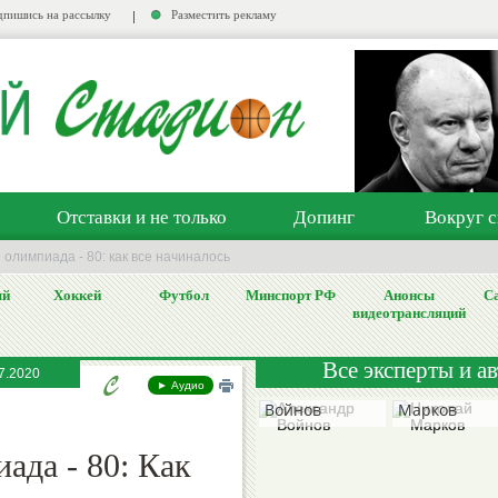
пишись на рассылку
Разместить рекламу
Отставки и не только
Допинг
Вокруг с
 олимпиада - 80: как все начиналось
ый
Хоккей
Футбол
Минспорт РФ
Анонсы
Са
видеотрансляций
Все эксперты и а
7.2020
Александр
Николай
► Аудио
Войнов
Марков
ада - 80: Как