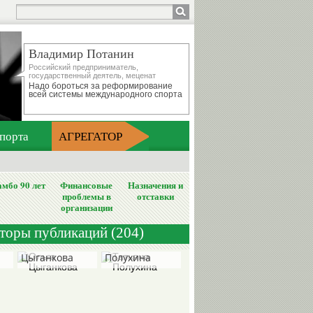
Владимир Потанин
Российский предприниматель,
государственный деятель, меценат
Надо бороться за реформирование
всей системы международного спорта
порта
АГРЕГАТОР
мбо 90 лет
Финансовые
Назначения и
проблемы в
отставки
организации
вторы публикаций (204)
Ольга
Татьяна
Цыганкова
Полухина