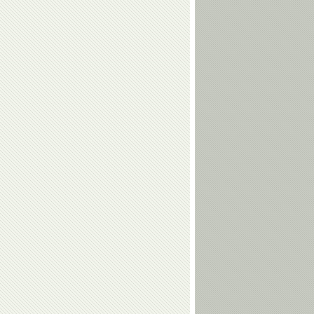
Ольга
Владимир
Булгакова
Белов
Евгений
Максим
Архипов
Храмцов
Умар
Арсен
Кремлев
Фадзаев