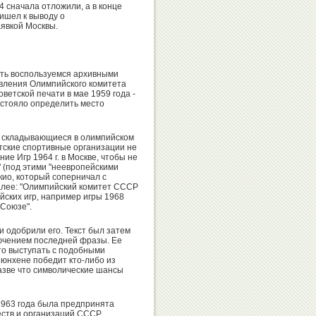
Иванов
4 сначала отложили, а в конце
Сайтиев
ишел к выводу о
явкой Москвы.
пять воспользуемся архивными
Александр
Николай
явления Олимпийского комитета
ветской печати в мае 1959 года -
Карелин
Попов
дстояло определить место
ая складывающиеся в олимпийском
тские спортивные организации не
Денис
е Игр 1964 г. в Москве, чтобы не
Валентина
" (под этими "неевропейскими
Аблязин
кио, который соперничал с
Родионенко
алее: "Олимпийский комитет СССР
йских игр, например игры 1968
 Союзе".
и одобрили его. Текст был затем
ключением последней фразы. Ее
Вячеслав
Ксения
то выступать с подобными
юнхене победит кто-либо из
Фетисов
Семенова
разве что символические шансы
 1963 года была предпринята
ств и организаций СССР,