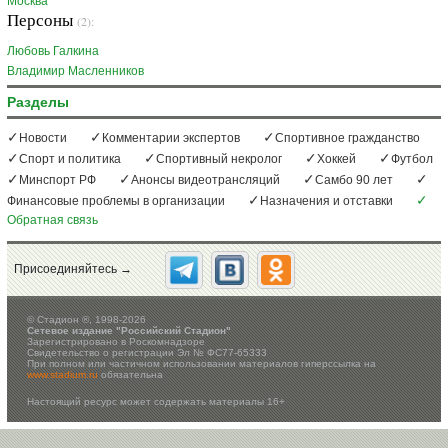
Москва
Персоны
(2):
Любовь Галкина
Владимир Масленников
Разделы
Новости
Комментарии экспертов
Спортивное гражданство
Спорт и политика
Спортивный некролог
Хоккей
Футбол
Минспорт РФ
Анонсы видеотрансляций
Самбо 90 лет
Финансовые проблемы в организации
Назначения и отставки
Обратная связь
Присоединяйтесь →
©
Стадион ®, 1998-2026
Сетевое издание "Российский Стадион"
Зарегистрировано в Роскомнадзоре
Свидетельство о регистрации Эл № ФС77-65333
При полном или частичном использовании материалов гиперссылка на
www.stadium.ru
обязательна
Настоящий ресурс может содержать материалы 16+