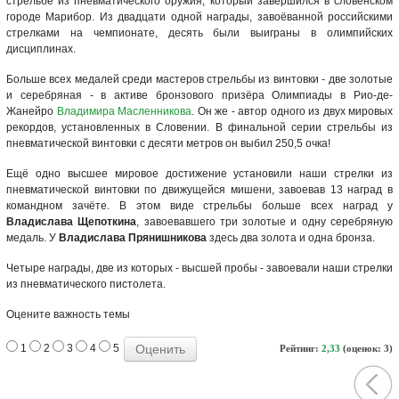
стрельбе из пневматического оружия, который завершился в словенском
городе Марибор. Из двадцати одной награды, завоёванной российскими
стрелками на чемпионате, десять были выиграны в олимпийских
дисциплинах.
Больше всех медалей среди мастеров стрельбы из винтовки - две золотые
и серебряная - в активе бронзового призёра Олимпиады в Рио-де-
Жанейро
Владимира Масленникова
. Он же - автор одного из двух мировых
рекордов, установленных в Словении. В финальной серии стрельбы из
пневматической винтовки с десяти метров он выбил 250,5 очка!
Ещё одно высшее мировое достижение установили наши стрелки из
пневматической винтовки по движущейся мишени, завоевав 13 наград в
командном зачёте. В этом виде стрельбы больше всех наград у
Владислава Щепоткина
, завоевавшего три золотые и одну серебряную
медаль. У
Владислава Прянишникова
здесь два золота и одна бронза.
Четыре награды, две из которых - высшей пробы - завоевали наши стрелки
из пневматического пистолета.
Оцените важность темы
1
2
3
4
5
Рейтинг:
2,33
(оценок: 3)