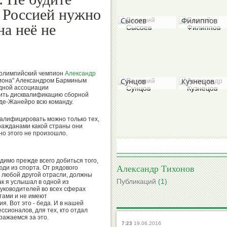
Валерий
Сергей
с Россией нужно
Сысоев
Филиппов
на неё не
Валерий
Александр
 олимпийский чемпион
Александр
Сунцов
Кузнецов
диона" Александром Барминым
дной ассоциации
лить дисквалификацию сборной
-де-Жанейро всю команду.
квалифицировать можно только тех,
Борис
гражданами какой страны они
Михаил
но этого не произошло.
Гришин
Степанов
имо прежде всего добиться того,
Александр Тихонов
юди из спорта. От рядового
 в любой другой отрасли, должны
Публикаций
(1)
ак я услышал в одной из
руководителей во всех сферах
Вячеслав
Виктор
тами и не имеют
Колосков
Коноплев
. Вот это - беда. И в нашей
ссионалов, для тех, кто отдал
ражаемся за это.
7:23
19.06.2016