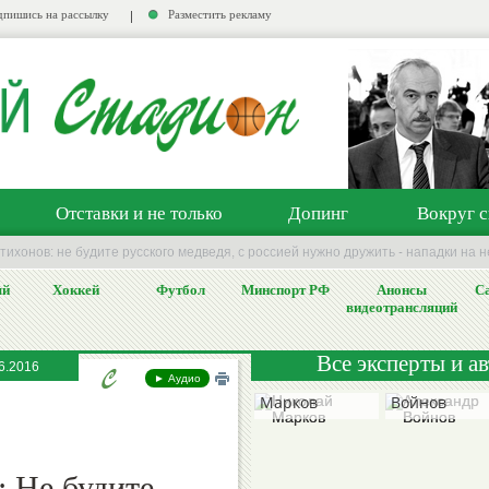
пишись на рассылку
Разместить рекламу
Отставки и не только
Допинг
Вокруг с
тихонов: не будите русского медведя, с россией нужно дружить - нападки на 
ый
Хоккей
Футбол
Минспорт РФ
Анонсы
Са
видеотрансляций
Все эксперты и а
6.2016
Николай
Александр
► Аудио
Марков
Войнов
: Не будите