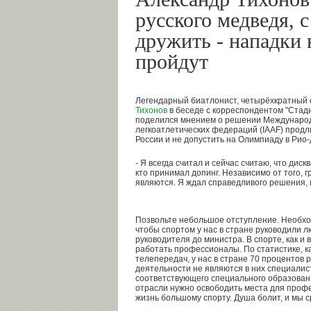
русского медведя, 
дружить - нападки 
пройдут
Легендарный биатлонист, четырёхкратный
Тихонов
в беседе с корреспондентом "Ста
поделился мнением о решении Междунаро
легкоатлетических федераций (IAAF) прод
России и не допустить на Олимпиаду в Рио
- Я всегда считал и сейчас считаю, что дис
кто принимал допинг. Независимо от того, 
являются. Я ждал справедливого решения, 
Позвольте небольшое отступление. Необход
чтобы спортом у нас в стране руководили л
руководителя до министра. В спорте, как и
работать профессионалы. По статистике, к
телепередач, у нас в стране 70 процентов 
деятельности не являются в них специалис
соответствующего специального образования
отрасли нужно освободить места для профе
жизнь большому спорту. Душа болит, и мы с