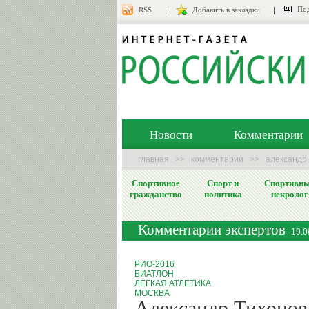
Под
RSS
Добавить в закладки
Новости
Комментарии
главная
>>
комментарии
>>
александр 
Спортивное
Спорт и
Спортивн
гражданство
политика
некролог
Комментарии экспертов
19.0
РИО-2016
БИАТЛОН
ЛЕГКАЯ АТЛЕТИКА
МОСКВА
Александр Тихонов