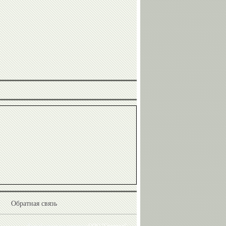
Сергей
Дмитрий
Ворожун
Крикорьянц
Александр
Сергей
Ухов
Елисеев
Ольга
Николай
Капранова
Горелов
Обратная связь
Юрий
Гоги
Разработка и поддержка
ООО "Стадион"