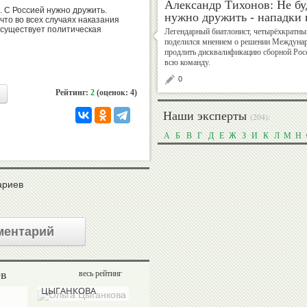
Александр Тихонов: Не бу
. С Россией нужно дружить.
нужно дружить - нападки 
что во всех случаях наказания
 существует политическая
Легендарный биатлонист, четырёхкратн
Валерий
Михаил
поделился мнением о решении Междунар
Штейнбах
Шлаен
продлить дисквалификацию сборной Росс
всю команду.
0
Рейтинг:
2
(оценок: 4)
Наши эксперты
(204):
Рудольф
Алексей
Незвецкий
Власенко
А
Б
В
Г
Д
Е
Ж
З
И
К
Л
М
Н
ариев
Дмитрий
Екатерина
Дубровский
Киселева
ментарий
ев
весь рейтинг
Ольга
Валерий
Георгий
Владимир
Татьяна
ЦЫГАНКОВА
СЫСОЕВ
Брюсов
Гескин
ПОЛУХИНА