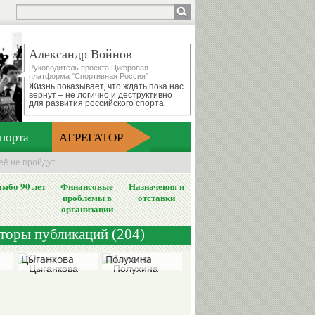
Александр Войнов
Руководитель проекта Цифровая
платформа "Спортивная Россия"
Жизнь показывает, что ждать пока нас
вернут – не логично и деструктивно
для развития российского спорта
порта
АГРЕГАТОР
неё не пройдут
мбо 90 лет
Финансовые
Назначения и
проблемы в
отставки
организации
вторы публикаций (204)
Ольга
Татьяна
Цыганкова
Полухина