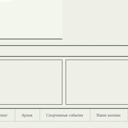
Игорь
Сергей
Горин
Алексеев
Анатолий
Александр
Царик
Душанин
Хасанби
Николай
Таов
Спинев
пинг
Архив
Спортивные события
Наши кнопки
Вадим
Бувайсар