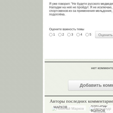
Я уже говорил: "Не будите русского медведя
Нападки на неё не пройдут. Я не исключаю, 
спортсменов из-за применения мельдония,
подоплёка.
Оцените важность темы
1
2
3
4
5
нет коммент
Добавить ком
Авторы последних комментари
Николай
Александр
МАРКОВ
ВОЙНОВ