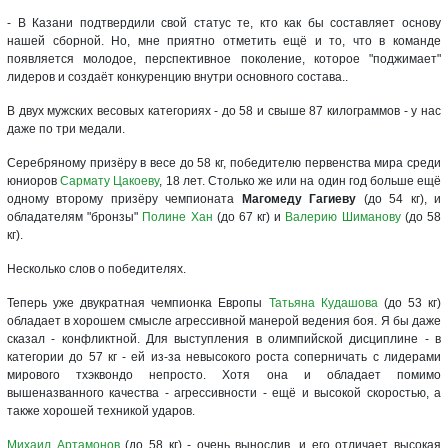
- В Казани подтвердили свой статус те, кто как бы составляет основу
нашей сборной. Но, мне приятно отметить ещё и то, что в команде
появляется молодое, перспективное поколение, которое "поджимает"
лидеров и создаёт конкуренцию внутри основного состава..
В двух мужских весовых категориях - до 58 и свыше 87 килограммов - у нас
даже по три медали.
Серебряному призёру в весе до 58 кг, победителю первенства мира среди
юниоров
Сармату Цакоеву
, 18 лет. Столько же или на один год больше ещё
одному второму призёру чемпионата
Магомеду Гагиеву
(до 54 кг), и
обладателям "бронзы"
Полине Хан
(до 67 кг) и
Валерию Шиманову
(до 58
кг).
Несколько слов о победителях.
Теперь уже двукратная чемпионка Европы
Татьяна Кудашова
(до 53 кг)
обладает в хорошем смысле агрессивной манерой ведения боя. Я бы даже
сказал - конфликтной. Для выступления в олимпийской дисциплине - в
категории до 57 кг - ей из-за невысокого роста соперничать с лидерами
мирового тхэквондо непросто. Хотя она и обладает помимо
вышеназванного качества - агрессивности - ещё и высокой скоростью, а
также хорошей техникой ударов.
Михаил Артамонов
(до 58 кг) - очень вынослив, и его отличает высокая