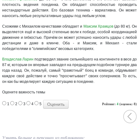
плотность ведения поединка. Он обладает способностью проводить
нестандартные действия. Его базовая техника - вариативна. Он может
наносить любые результативные удары под любым углом.
Схожими с Михаилом качествами обладает и
Максим Храмцов
(до 80 кг). Он
выделяется ещё и высокой степенью воли к победе, особой координацией
движение и гибкостью. Причём он может успешно наносить удары с любой
дистанции и даже в клинче. Оба - и Максим, и Михаил - стали
победителями в "олимпийских" весовых категориях.
Владислав Ларин
подтвердил звание сильнейшего на континенте в весе до
87 кг, которым он впервые завладел на предыдущем подобном турнире два
года назад. Он, пожалуй, самый "грамотный" боец в команде, обдумывает
каждое своё действие и точно "просчитывает" своих соперников. То есть,
он как бы моделирует каждую ситуацию в поединке.
Оцените важность темы
1
2
3
4
5
Рейтинг:
4
(оценок: 8)
Узнать больше о персонах из публикации: