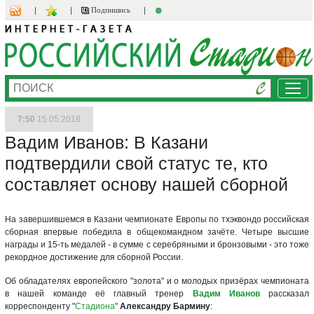
Подпишись
Ме
7:50
15.05.2018
Вадим Иванов: В Казани
подтвердили свой статус те, кто
составляет основу нашей сборной
На завершившемся в Казани чемпионате Европы по тхэквондо российская
сборная впервые победила в общекомандном зачёте. Четыре высшие
награды и 15-ть медалей - в сумме с серебряными и бронзовыми - это тоже
рекордное достижение для сборной России.
Об обладателях европейского "золота" и о молодых призёрах чемпионата
в нашей команде её главный тренер
Вадим Иванов
рассказал
корреспонденту "
Стадиона
"
Александру Бармину
: