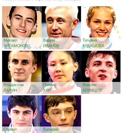
Михаил
Вадим
Татьяна
АРТАМОНОВ
ИВАНОВ
КУДАШОВА
Владислав
Полина
Максим
ЛАРИН
ХАН
ХРАМЦОВ
Сармат
Валерий