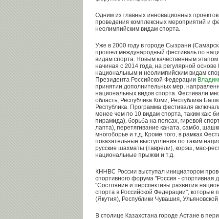
Одним из главных инновационных проектов
проведения комплексных мероприятий и ф
неолимпийским видам спорта.
Уже в 2000 году в городе Сызрани (Самарс
прошел международный фестиваль по нац
видам спорта. Новым качественным этапом
начиная с 2014 года, на регулярной основ
национальным и неолимпийским видам спор
Президента Российской Федерации
Владим
принятии дополнительных мер, направленн
национальных видов спорта. Фестивали мн
область, Республика Коми, Республика Баш
Республика. Программа фестиваля включал
менее чем по 10 видам спорта, таким как: 
пирамида), борьба на поясах, гиревой спор
лапта), перетягивание каната, самбо, шашки
многоборье и т.д. Кроме того, в рамках Фе
показательные выступления по таким наци
русские шахматы (таврели), корэш, мас-рест
национальные прыжки и т.д.
КННВС России выступал инициатором пров
спортивного форума "Россия - спортивная д
"Состояние и перспективы развития нацио
спорта в Российской Федерации", которые 
(Якутия), Республики Чувашия, Ульяновской
В столице Казахстана городе Астане в пери