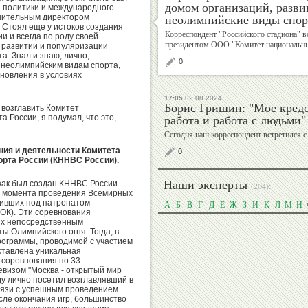
домом организаций, разв
 политики и международного
нительным директором
неолимпийские виды спор
. Стоял еще у истоков создания
Валерий
Корреспондент "Российского стадиона"
Михаил
и и всегда по роду своей
президентом ООО "Комитет национальны
 развитии и популяризации
Штейнбах
Шлаен
а. Знал и знаю, лично,
0
неолимпийским видам спорта,
ановления в условиях
17:05
02.08.2024
Борис Гришин: "Мое кредо
 возглавить Комитет
Рудольф
Алексей
 России, я подумал, что это,
работа и работа с людьми"
Незвецкий
Власенко
Сегодня наш корреспондент встретился 
ния и деятельности Комитета
0
рта России (КННВС России).
Наши эксперты
 как был создан КННВС России.
(204):
от момента проведения Всемирных
Дмитрий
Екатерина
одивших под патронатом
А
Б
В
Г
Д
Е
Ж
З
И
К
Л
М
Н
ОК). Эти соревнования
Дубровский
Киселева
их непосредственным
ы Олимпийского огня. Тогда, в
рограммы, проводимой с участием
ставлена уникальная
 соревнования по 33
визом "Москва - открытый мир
ду лично посетил возглавлявший в
Георгий
Владимир
связи с успешным проведением
Брюсов
Гескин
сле окончания игр, большинство