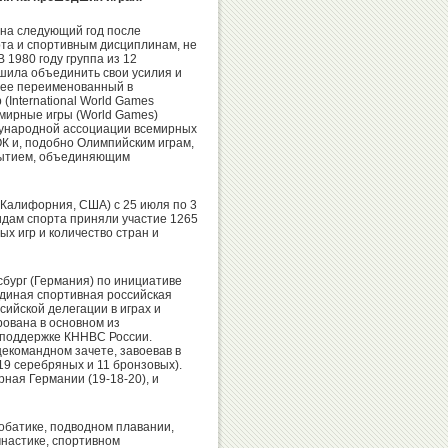
 на следующий год после
рта и спортивным дисциплинам, не
Виталий
Анатолий
 1980 году группа из 12
ила объединить свои усилия и
Давыдов
Ионов
нее переименованный в
International World Games
емирные игры (World Games)
ународной ассоциации всемирных
К и, подобно Олимпийским играм,
бытием, объединяющим
Омар
Наталья
Муртузалиев
Ярыгина
(Калифорния, США) с 25 июля по 3
видам спорта приняли участие 1265
х игр и количество стран и
сбург (Германия) по инициативе
диная спортивная российская
Валерий
Эльмира
сийской делегации в играх и
Резанцев
Мирзоева
ована в основном из
и поддержке КННВС России.
екомандном зачете, завоевав в
19 серебряных и 11 бронзовых).
ная Германии (19-18-20), и
Эцио
Дмитрий
Гамба
обатике, подводном плавании,
Билозерчев
мнастике, спортивном