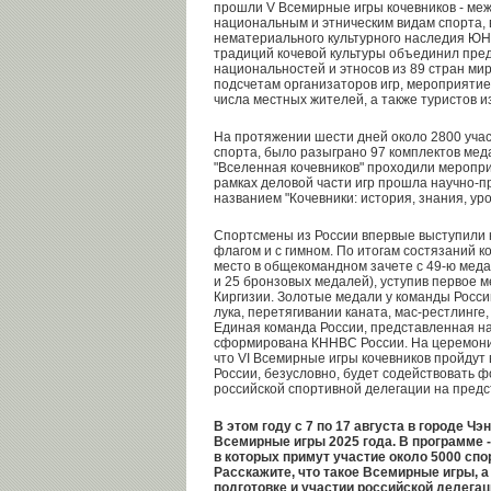
прошли V Всемирные игры кочевников - ме
национальным и этническим видам спорта,
нематериального культурного наследия ЮН
традиций кочевой культуры объединил пре
национальностей и этносов из 89 стран ми
подсчетам организаторов игр, мероприятие
числа местных жителей, а также туристов из
На протяжении шести дней около 2800 учас
спорта, было разыграно 97 комплектов мед
"Вселенная кочевников" проходили меропри
рамках деловой части игр прошла научно-
названием "Кочевники: история, знания, уро
Спортсмены из России впервые выступили н
флагом и с гимном. По итогам состязаний к
место в общекомандном зачете с 49-ю меда
и 25 бронзовых медалей), уступив первое м
Киргизии. Золотые медали у команды Росси
лука, перетягивании каната, мас-рестлинге
Единая команда России, представленная на
сформирована КННВС России. На церемони
что VI Всемирные игры кочевников пройдут 
России, безусловно, будет содействовать 
российской спортивной делегации на пред
В этом году с 7 по 17 августа в городе Ч
Всемирные игры 2025 года. В программе -
в которых примут участие около 5000 спо
Расскажите, что такое Всемирные игры, а
подготовке и участии российской делегац