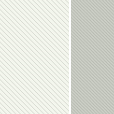
Елена
Виктор
Чайковская
Кудрявцев
Владимир
Геннадий
Воронков
Карпоносов
Алина
Андрей
Загитова
Максимов
Ангелина
Виктория
Мельникова
Комова