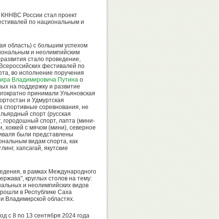
Иванов
Сайтиев
 КННВС России стал проект
естивалей по национальным и
кая область) с большим успехом
иональным и неолимпийским
Александр
Николай
 развития стало проведение,
Карелин
Попов
е Всероссийских фестивалей по
та, во исполнение поручения
ира Владимировича Путина
о
ых на поддержку и развитие
огократно принимали Ульяновская
кортостан и Удмуртская
а спортивные соревнования, не
Денис
бильярдный спорт (русская
Валентина
Аблязин
т, городошный спорт, лапта (мини-
Родионенко
, хоккей с мячом (мини), северное
стиваля были представлены
ональным видам спорта, как
линг, хапсагай, якутские
едения, в рамках Международного
Вячеслав
Ксения
ержава", круглых столов на тему:
Фетисов
Семенова
нальных и неолимпийских видов
прошли в Республике Саха
 и Владимирской областях.
од с 8 по 13 сентября 2024 года