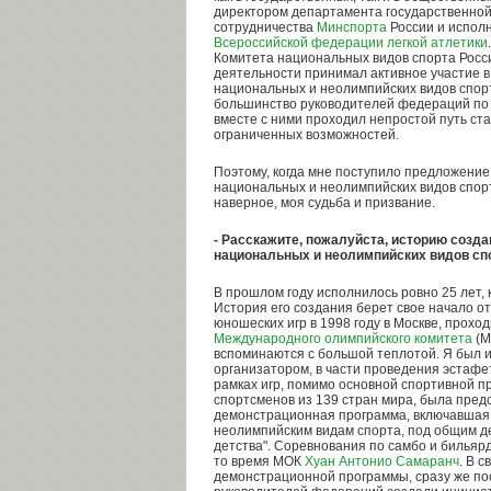
директором департамента государственной
сотрудничества
Минспорта
России и испол
Всероссийской федерации легкой атлетики
Комитета национальных видов спорта Росси
деятельности принимал активное участие в
национальных и неолимпийских видов спорт
большинство руководителей федераций по 
вместе с ними проходил непростой путь ст
ограниченных возможностей.
Поэтому, когда мне поступило предложение
национальных и неолимпийских видов спорта
наверное, моя судьба и призвание.
- Расскажите, пожалуйста, историю созда
национальных и неолимпийских видов спо
В прошлом году исполнилось ровно 25 лет,
История его создания берет свое начало 
юношеских игр в 1998 году в Москве, прох
Международного олимпийского комитета
(М
вспоминаются с большой теплотой. Я был 
организатором, в части проведения эстафет
рамках игр, помимо основной спортивной п
спортсменов из 139 стран мира, была пред
демонстрационная программа, включавшая
неолимпийским видам спорта, под общим де
детства". Соревнования по самбо и бильяр
то время МОК
Хуан Антонио Самаранч
. В 
демонстрационной программы, сразу же по