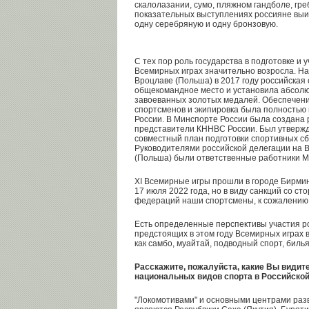
скалолазании, сумо, пляжном гандболе, греб
показательных выступлениях россияне выи
одну серебряную и одну бронзовую.
С тех пор роль государства в подготовке и 
Всемирных играх значительно возросла. На
Вроцлаве (Польша) в 2017 году российская
общекомандное место и установила абсолю
завоеванных золотых медалей. Обеспечени
спортсменов и экипировка была полность
России. В Минспорте России была создана 
представители КННВС России. Был утверж
совместный план подготовки спортивных сб
Руководителями российской делегации на 
(Польша) были ответственные работники М
XI Всемирные игры прошли в городе Бирмин
17 июля 2022 года, но в виду санкций со 
федераций наши спортсмены, к сожалению, 
Есть определенные перспективы участия р
предстоящих в этом году Всемирных играх в
как самбо, муайтай, подводный спорт, биль
Расскажите, пожалуйста, какие Вы видит
национальных видов спорта в Российско
"Локомотивами" и основными центрами раз