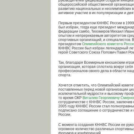
руководителей федераций создали инициат
общероссийской общественной организации
развитию национальных и неолимпийских в
активное участие в их популяризации и дея
Первым президентом КННВС России в 1999 
был избран, тогда еще президент междуна
федерации самбо, Тихомиров Михаил Иван
опытом и непререкаемым авторитетом сре
спортивных организаций, и специалистов. В
президентом
Олимпийского комитета Росси
КННВС России был избран легендарный ле
герой Советского Союза Попович Павел Ро
Так, благодаря Всемирным юношеским игра
организация, которая сплотила вокруг себ
профессионалов своего дела в области на
спорта.
Хочется отметить, что Олимпийский комите
поставленных перед новой организации цел
исключительной мудрости и высокому проф
то время ОКР
Виталию Георгиевичу Смирно
сотрудничестве с КННВС России, заключив 
2005 году КННВС России стал полноправным
подписано соглашение о сотрудничестве и
России.
С момента создания КННВС России ее рук
огромное количество различных спортивны
форумов и конференций.