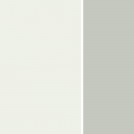
Анжела
Владимир
Фоменко
Юрзинов-
старший
Сергей
Дзамболат
Соловейчик
Тедеев
Алексей
Николай
Свирин
Макаров
Алексей
Людмила
Козин
Марунова