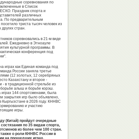
ждународные соревнования по
 включенные в Список
Александр
Валентин
ЕСКО. Праздник спорта и
Москаленко
Писеев
дставителей различных
ра. По предварительным
 посетило триста тысяч человек из
 других стран.
тников соревновались в 21-м виде
алей. Ежедневно в Этноауле
Олег
Валерий
ятия культурной программы. В
Емельянов
Муратов
практическая конференция под
ки".
а играх как Единая команда под
оманда России заняла третье
лями (12 золотых, 12 серебряных
Иван
есто Казахстану и второе -
Александр
и - в традиционной стрельбе из
Утробин
, борьбе алыш и борьбе корэш.
Коган
 играх 144 спортсменами, была
и закрытия игр было объявлено,
в Кыргызстане в 2026 году. КННВС
формированию и участию
стоящие игры.
Александр
Никита
энду (Китай) пройдут очередные
 состязания по 35 видам спорта,
Горшков
Нагорный
ртсменов из более чем 100 стран.
 также о роли КННВС России в
ии на прошедших играх.