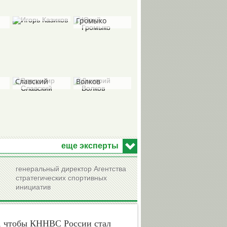
Игорь
Юрий
Казиков
Громыко
Владимир
Дмитрий
Славский
Волков
Виктор
Александр
Хоточкин
Любимов
еще эксперты
генеральный директор Агентства
стратегических спортивных
инициатив
Николай
Николай
Долгополов
Быканов
, чтобы КННВС России стал