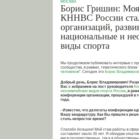
МОСКВА
Борис Гришин: Моя
КННВС России ста
организаций, разв
национальные и не
виды спорта
Мы продолжаем публиковать интервью с пр
сообщества, в рамках, тематического блока 
человеком
". Сегодня это
Борис Владимиров
Добрый день, Борис Владимирович! Разре
Вас с избранием на пост руководителя
Ко
неолимпийских видов спорта России
, в ра
конференции организации, прошедшей в г
года.
- Известно, что делегаты конференции е
Вашу кандидатуру. Как Вы пришли к реше
столь непростое время?
Спасибо большое! Мой стаж работы в сфер
составляет около 30 лет. Я обладаю опыто
как в государственных, так и в общественны