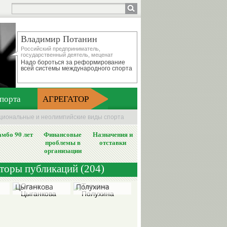
Владимир Потанин
Российский предприниматель,
государственный деятель, меценат
Надо бороться за реформирование
всей системы международного спорта
порта
АГРЕГАТОР
ациональные и неолимпийские виды спорта
мбо 90 лет
Финансовые
Назначения и
проблемы в
отставки
организации
вторы публикаций (204)
Ольга
Татьяна
Цыганкова
Полухина