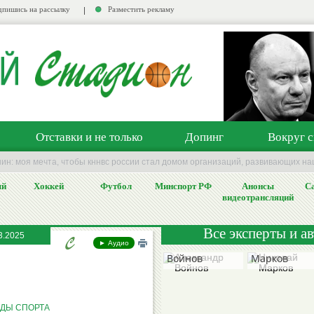
пишись на рассылку
Разместить рекламу
Отставки и не только
Допинг
Вокруг с
ин: моя мечта, чтобы кннвс россии стал домом организаций, развивающих н
ый
Хоккей
Футбол
Минспорт РФ
Анонсы
Са
видеотрансляций
Все эксперты и а
3.2025
Александр
Николай
► Аудио
Войнов
Марков
ДЫ СПОРТА