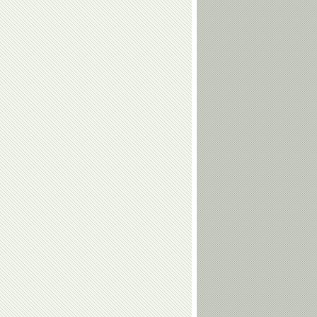
Ольга
Владимир
Булгакова
Белов
Евгений
Максим
Архипов
Храмцов
Умар
Арсен
Кремлев
Фадзаев