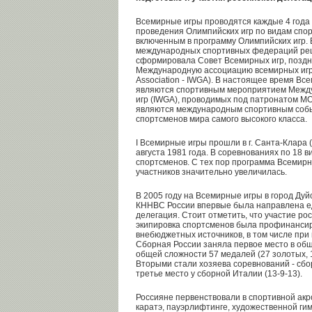
Всемирные игры проводятся каждые 4 года
проведения Олимпийских игр по видам спо
включенным в программу Олимпийских игр. В
международных спортивных федераций реш
сформировала Совет Всемирных игр, позд
Международную ассоциацию всемирных игр (
Association - IWGA). В настоящее время Вс
являются спортивным мероприятием Межд
игр (IWGA), проводимых под патронатом МО
являются международным спортивным со
спортсменов мира самого высокого класса.
I Всемирные игры прошли в г. Санта-Клара 
августа 1981 года. В соревнованиях по 18 
спортсменов. С тех пор программа Всемирны
участников значительно увеличилась.
В 2005 году на Всемирные игры в город Дуй
КННВС России впервые была направлена е
делегация. Стоит отметить, что участие рос
экипировка спортсменов была профинансир
внебюджетных источников, в том числе пр
Сборная России заняла первое место в общ
общей сложности 57 медалей (27 золотых, 
Вторыми стали хозяева соревнований - сбор
третье место у сборной Италии (13-9-13).
Россияне первенствовали в спортивной акр
каратэ, пауэрлифтинге, художественной ги