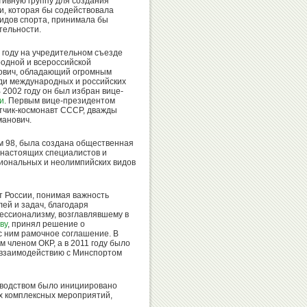
ивную группу для создания
, которая бы содействовала
идов спорта, принимала бы
тельности.
Игорь
году на учредительном съезде
Сергей
Горин
родной и всероссийской
Алексеев
ович, обладающий огромным
ди международных и российских
 2002 году он был избран вице-
и
. Первым вице-президентом
тчик-космонавт СССР, дважды
манович.
Анатолий
Александр
м 98, была создана общественная
Царик
Душанин
я настоящих специалистов и
циональных и неолимпийских видов
т России, понимая важность
ей и задач, благодаря
Хасанби
ессионализму, возглавлявшему в
Николай
ву
, принял решение о
Таов
с ним рамочное соглашение. В
Спинев
 членом ОКР, а в 2011 году было
 взаимодействию с Минспортом
оводством было инициировано
Вадим
х комплексных мероприятий,
Бувайсар