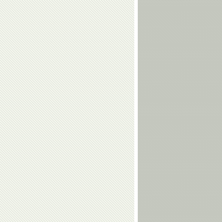
Сергей
Дмитрий
Ворожун
Крикорьянц
Александр
Сергей
Ухов
Елисеев
Ольга
Николай
Капранова
Горелов
Юрий
Гоги