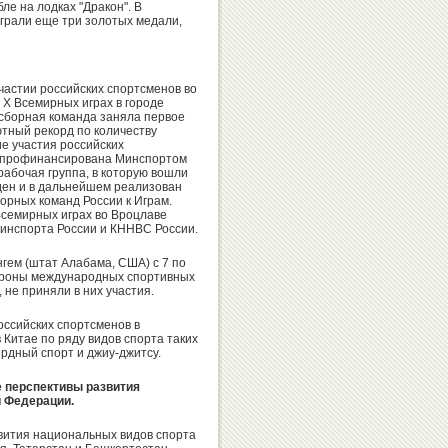
ле на лодках "Дракон". В
грали еще три золотых медали,
Ирина
участии российских спортсменов во
Татьяна
Кравчук
 X Всемирных играх в городе
Голдобина
 сборная команда заняла первое
тный рекорд по количеству
е участия российских
ю профинансирована Минспортом
рабочая группа, в которую вошли
ден и в дальнейшем реализован
орных команд России к Играм.
Алла
Владимир
Всемирных играх во Вроцлаве
инспорта России и КННВС России.
Шишкина
Тимошинин
гем (штат Алабама, США) с 7 по
стороны международных спортивных
не приняли в них участия.
оссийских спортсменов в
Людмила
Галина
 Китае по ряду видов спорта таких
Титова
Шиповалова
ярдный спорт и джиу-джитсу.
е перспективы развития
й Федерации.
вития национальных видов спорта