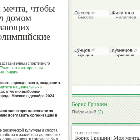
 мечта, чтобы
Валерий
Сергей
Сысоев
Филиппов
л домом
ивающих
олимпийские
Валерий
Александр
Сунцов
Кузнецов
едставителями спортивного
"
Разговор с интересным
ич Гришин
.
Борис
Михаил
Гришин
шите, прежде всего, поздравить
Степанов
митета национальных и
мках отчетно-выборной
ороде Москве в декабре 2024
Борис Гришин
диногласно проголосовали за
Публикаций
(2)
нию возглавить организацию в
Вячеслав
Виктор
Колосков
Коноплев
е физической культуры и спорта
11:45
11.03.2025
м работы в различных должностях
Борис Гришин: Моя мечта
х организациях, в том числе был