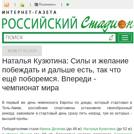
Подпишись
Ме
10:26
27.04.2018
Наталья Кузютина: Силы и желание
побеждать и дальше есть, так что
ещё поборемся. Впереди -
чемпионат мира
В первый же день чемпионата Европы по дзюдо, который стартовал в
Тель-Авиве, российские спортсмены установили своеобразный
рекорд: завоевали в стартовый день сразу пять наград, три из которых -
высшей пробы.
Победителями стали
Ирина Долгова
(до 48 кг).
Наталья Кузютина
(до 52 кг)