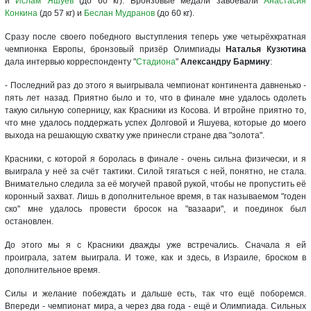
и
Ислам Яшуев
(до 60 кг). Бронзовые медали завоевали
Анастасия
Конкина
(до 57 кг) и
Беслан Мудранов
(до 60 кг).
Сразу после своего победного выступления теперь уже четырёхкратная
чемпионка Европы, бронзовый призёр Олимпиады
Наталья Кузютина
дала интервью корреспонденту "
Стадиона
"
Александру Бармину
:
- Последний раз до этого я выигрывала чемпионат континента давненько -
пять лет назад. Приятно было и то, что в финале мне удалось одолеть
такую сильную соперницу, как Красники из Косова. И втройне приятно то,
что мне удалось поддержать успех Долговой и Яшуева, которые до моего
выхода на решающую схватку уже принесли стране два "золота".
Красники, с которой я боролась в финале - очень сильна физически, и я
выиграла у неё за счёт тактики. Силой тягаться с ней, понятно, не стала.
Внимательно следила за её могучей правой рукой, чтобы не пропустить её
коронный захват. Лишь в дополнительное время, в так называемом "годен
ско" мне удалось провести бросок на "вазаари", и поединок был
остановлен.
До этого мы я с Красники дважды уже встречались. Сначала я ей
проиграла, затем выиграла. И тоже, как и здесь, в Израиле, броском в
дополнительное время.
Силы и желание побеждать и дальше есть, так что ещё поборемся.
Впереди - чемпионат мира, а через два года - ещё и Олимпиада. Сильных