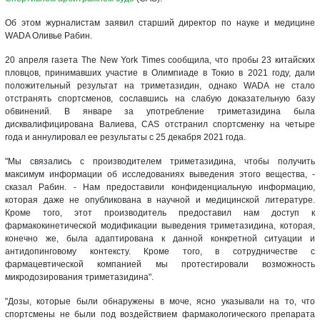
Об этом журналистам заявил старший директор по науке и медицине
WADA Оливье Рабин.
20 апреля газета The New York Times сообщила, что пробы 23 китайских
пловцов, принимавших участие в Олимпиаде в Токио в 2021 году, дали
положительный результат на триметазидин, однако WADA не стало
отстранять спортсменов, сославшись на слабую доказательную базу
обвинений. В январе за употребление триметазидина была
дисквалифицирована Валиева, CAS отстранил спортсменку на четыре
года и аннулировал ее результаты с 25 декабря 2021 года.
"Мы связались с производителем триметазидина, чтобы получить
максимум информации об исследованиях выведения этого вещества, -
сказал Рабин. - Нам предоставили конфиденциальную информацию,
которая даже не опубликована в научной и медицинской литературе.
Кроме того, этот производитель предоставил нам доступ к
фармакокинетической модификации выведения триметазидина, которая,
конечно же, была адаптирована к данной конкретной ситуации и
антидопинговому контексту. Кроме того, в сотрудничестве с
фармацевтической компанией мы протестировали возможность
микродозирования триметазидина".
"Дозы, которые были обнаружены в моче, ясно указывали на то, что
спортсмены не были под воздействием фармакологического препарата