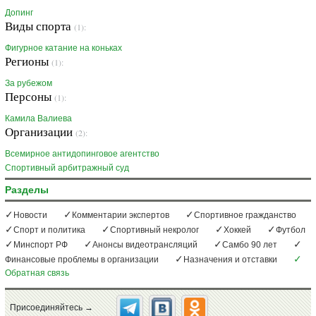
Допинг
Виды спорта
(1):
Фигурное катание на коньках
Регионы
(1):
За рубежом
Персоны
(1):
Камила Валиева
Организации
(2):
Всемирное антидопинговое агентство
Спортивный арбитражный суд
Разделы
Новости
Комментарии экспертов
Спортивное гражданство
Спорт и политика
Спортивный некролог
Хоккей
Футбол
Минспорт РФ
Анонсы видеотрансляций
Самбо 90 лет
Финансовые проблемы в организации
Назначения и отставки
Обратная связь
Присоединяйтесь →