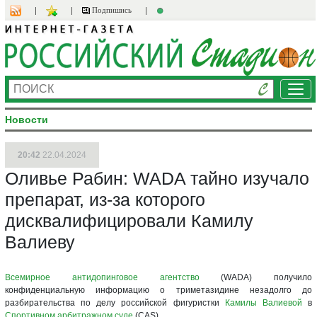
Подпишись
Ме
Новости
20:42
22.04.2024
Оливье Рабин: WADA тайно изучало
препарат, из-за которого
дисквалифицировали Камилу
Валиеву
Всемирное антидопинговое агентство
(WADA) получило
конфиденциальную информацию о триметазидине незадолго до
разбирательства по делу российской фигуристки
Камилы Валиевой
в
Спортивном арбитражном суде
(CAS).