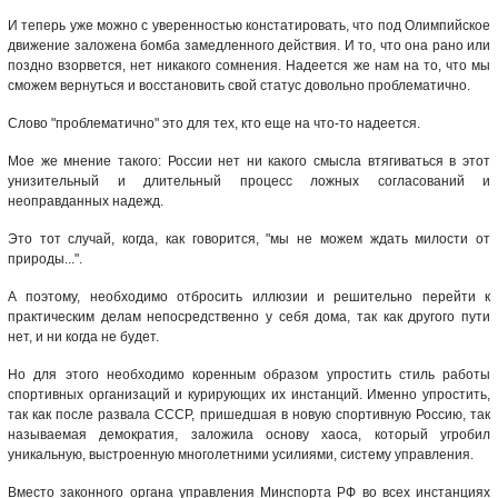
И теперь уже можно с уверенностью констатировать, что под Олимпийское
движение заложена бомба замедленного действия. И то, что она рано или
поздно взорвется, нет никакого сомнения. Надеется же нам на то, что мы
сможем вернуться и восстановить свой статус довольно проблематично.
Слово "проблематично" это для тех, кто еще на что-то надеется.
Мое же мнение такого: России нет ни какого смысла втягиваться в этот
унизительный и длительный процесс ложных согласований и
неоправданных надежд.
Это тот случай, когда, как говорится, "мы не можем ждать милости от
природы...".
А поэтому, необходимо отбросить иллюзии и решительно перейти к
практическим делам непосредственно у себя дома, так как другого пути
нет, и ни когда не будет.
Но для этого необходимо коренным образом упростить стиль работы
спортивных организаций и курирующих их инстанций. Именно упростить,
так как после развала СССР, пришедшая в новую спортивную Россию, так
называемая демократия, заложила основу хаоса, который угробил
уникальную, выстроенную многолетними усилиями, систему управления.
Вместо законного органа управления Минспорта РФ во всех инстанциях