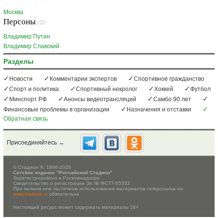
Москва
Персоны
(2):
Владимир Путин
Владимир Славский
Разделы
Новости
Комментарии экспертов
Спортивное гражданство
Спорт и политика
Спортивный некролог
Хоккей
Футбол
Минспорт РФ
Анонсы видеотрансляций
Самбо 90 лет
Финансовые проблемы в организации
Назначения и отставки
Обратная связь
Присоединяйтесь →
©
Стадион ®, 1998-2026
Сетевое издание "Российский Стадион"
Зарегистрировано в Роскомнадзоре
Свидетельство о регистрации Эл № ФС77-65333
При полном или частичном использовании материалов гиперссылка на
www.stadium.ru
обязательна
Настоящий ресурс может содержать материалы 16+