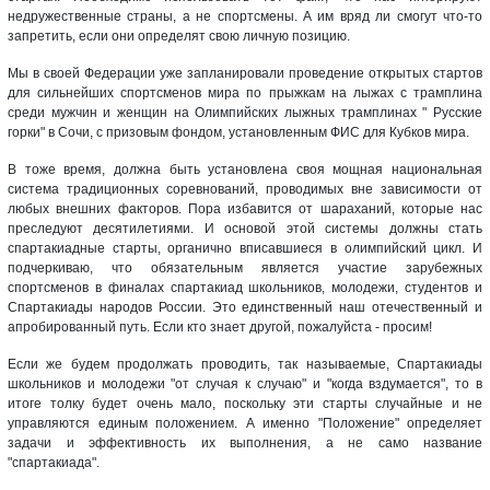
недружественные страны, а не спортсмены. А им вряд ли смогут что-то
запретить, если они определят свою личную позицию.
Мы в своей Федерации уже запланировали проведение открытых стартов
для сильнейших спортсменов мира по прыжкам на лыжах с трамплина
среди мужчин и женщин на Олимпийских лыжных трамплинах " Русские
горки" в Сочи, с призовым фондом, установленным ФИС для Кубков мира.
В тоже время, должна быть установлена своя мощная национальная
система традиционных соревнований, проводимых вне зависимости от
любых внешних факторов. Пора избавится от шараханий, которые нас
преследуют десятилетиями. И основой этой системы должны стать
спартакиадные старты, органично вписавшиеся в олимпийский цикл. И
подчеркиваю, что обязательным является участие зарубежных
спортсменов в финалах спартакиад школьников, молодежи, студентов и
Спартакиады народов России. Это единственный наш отечественный и
апробированный путь. Если кто знает другой, пожалуйста - просим!
Если же будем продолжать проводить, так называемые, Спартакиады
школьников и молодежи "от случая к случаю" и "когда вздумается", то в
итоге толку будет очень мало, поскольку эти старты случайные и не
управляются единым положением. А именно "Положение" определяет
задачи и эффективность их выполнения, а не само название
"спартакиада".