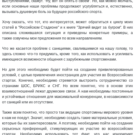
выступлениями, скажут. "Ну, вот он опять о своём". Но, как можно молчать,
если основные наши проблемы продолжают усугубляться и, естественно,
вызывать душевную боль за будущее российского спорта.
Хочу сказать, что тот, кто интересуется, может обратиться к циклу моих
статей в "Российском Стадионе" и к книге "Зрячий видит за бугром". В них
описана сложившаяся ситуация и приведены конкретные примеры, а
также озвучены мои предложения по всем направлениям.
Что же касается проблем с санкциями, свалившимися на нашу голову, то
здесь сложно что-то придумать, кроме того, как использовать и усиливать
имеющиеся возможности общения с зарубежными спортсменами.
Но для этого необходимо будет пойти на создание привилегированных
условий, с целью привлечения иностранцев для участия во Всероссийских
стартах. Конечно, необходимо стремится выстроить сотрудничество со
странами ШОС, БРИКС и СНГ. Но всем понятно, что в основе этих
взаимоотношений лежат дружеские связи. А нам необходимы постоянные
и устойчивые отношения для максимальной конкуренции, в независимости
от санкций или их отсутствии.
Также всем понятно, что просто так ведущие спортсмены мирового уровня
к нам не поедут. Значит, необходимо создать такие материальные условия,
которые бы их заинтересовали. А поэтому, необходимо пойти на создание
серьезных преференций, стимулирующих их участие во всероссийских
стартах. Необходимо использовать тот факт, что нас игнорируют