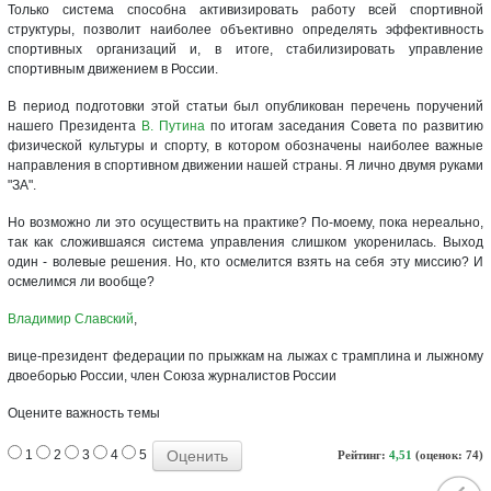
Только система способна активизировать работу всей спортивной
структуры, позволит наиболее объективно определять эффективность
спортивных организаций и, в итоге, стабилизировать управление
спортивным движением в России.
В период подготовки этой статьи был опубликован перечень поручений
нашего Президента
В. Путина
по итогам заседания Совета по развитию
физической культуры и спорту, в котором обозначены наиболее важные
направления в спортивном движении нашей страны. Я лично двумя руками
"ЗА".
Но возможно ли это осуществить на практике? По-моему, пока нереально,
так как сложившаяся система управления слишком укоренилась. Выход
один - волевые решения. Но, кто осмелится взять на себя эту миссию? И
осмелимся ли вообще?
Владимир Славский
,
вице-президент федерации по прыжкам на лыжах с трамплина и лыжному
двоеборью России, член Союза журналистов России
Оцените важность темы
1
2
3
4
5
Рейтинг:
4,51
(оценок: 74)