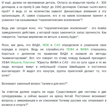
И ещё, далеко не маловажная деталь. Оплата за вскрытие пробы А - 300
долларов, а за пробу Б уже берут до 1000 долларов. Сколько тысяч взято
проб? А ведь от их количества зависят финансовые вливания в эту
организацию. И, самое страшное, кто и на каком основании принял и
узаконил так называемые "терапевтические исключения"?
Ведь уже сегодня ясно, что "терапевтические исключения" - это бомба
замедленного действия, у которой скоро закончится запас прочности. Как
говорится, "сколько веревочке не виться, а конец будет".
Ясно, как день, что ВАДА,
МОК
и
CAS
определили и узаконили свои
порядки в спорте. Ведь не случайно,что
УЕФА
и
ФИФА
отказались
бороться с допингом по правилам ВАДА и назвали их методы
"инквизиторскими". Вот, что говорит по этому поводу бывший президент
УЕФА
Мишель Платини
: "Юристы ФИФА и CAS - это по сути одни и те же
люди, которые живут в небольшой стране Швейцарии и постоянно
контактируют. Я видел это изнутри, группа приятелей делает то, что
хочет".
Возникает законный вопрос "зачем и для кого?".
За ответом далеко ходить не надо. Существовало две системы и две
супердержавы, а сейчас вышел на арену Китай. Постоянно возникают
вопросы у американцев и их союзников "почему русские нас опережают в
космосе и спорте?".