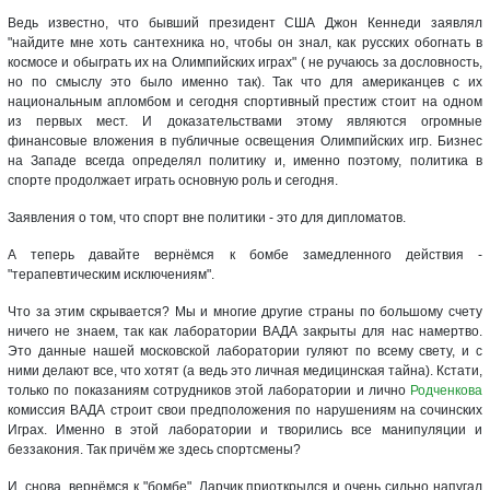
Ведь известно, что бывший президент США Джон Кеннеди заявлял
"найдите мне хоть сантехника но, чтобы он знал, как русских обогнать в
космосе и обыграть их на Олимпийских играх" ( не ручаюсь за дословность,
но по смыслу это было именно так). Так что для американцев с их
национальным апломбом и сегодня спортивный престиж стоит на одном
из первых мест. И доказательствами этому являются огромные
финансовые вложения в публичные освещения Олимпийских игр. Бизнес
на Западе всегда определял политику и, именно поэтому, политика в
спорте продолжает играть основную роль и сегодня.
Заявления о том, что спорт вне политики - это для дипломатов.
А теперь давайте вернёмся к бомбе замедленного действия -
"терапевтическим исключениям".
Что за этим скрывается? Мы и многие другие страны по большому счету
ничего не знаем, так как лаборатории ВАДА закрыты для нас намертво.
Это данные нашей московской лаборатории гуляют по всему свету, и с
ними делают все, что хотят (а ведь это личная медицинская тайна). Кстати,
только по показаниям сотрудников этой лаборатории и лично
Родченкова
комиссия ВАДА строит свои предположения по нарушениям на сочинских
Играх. Именно в этой лаборатории и творились все манипуляции и
беззакония. Так причём же здесь спортсмены?
И, снова, вернёмся к "бомбе". Ларчик приоткрылся и очень сильно напугал