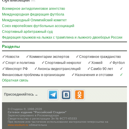
Всемирное антидопинговое агентство
Международная федерация футбола
Международный Олимпийский комитет
Союз европейских футбольных ассоциаций
Спортивный арбитражный суд
Федерация прыжков на лыжах с трамплина и лыжного двоеборья России
Разделы
Новости
Комментарии экспертов
Спортивное гражданство
Спорт и политика
Спортивный некролог
Хоккей
Футбол
Минспорт РФ
Анонсы видеотрансляций
Самбо 90 лет
Финансовые проблемы в организации
Назначения и отставки
Обратная связь
Присоединяйтесь →
©
Стадион ®, 1998-2026
Сетевое издание "Российский Стадион"
Зарегистрировано в Роскомнадзоре
Свидетельство о регистрации Эл № ФС77-65333
При полном или частичном использовании материалов гиперссылка на
www.stadium.ru
обязательна