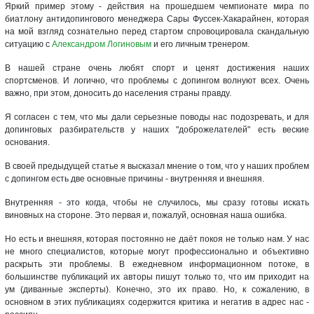
Яркий пример этому - действия на прошедшем чемпионате мира по
биатлону антидопингового менеджера Сары Фуссек-Хакарайнен, которая
на мой взгляд сознательно перед стартом спровоцировала скандальную
ситуацию с
Александром Логиновым
и его личным тренером.
В нашей стране очень любят спорт и ценят достижения наших
спортсменов. И логично, что проблемы с допингом волнуют всех. Очень
важно, при этом, доносить до населения страны правду.
Я согласен с тем, что мы дали серьезные поводы нас подозревать, и для
допинговых разбирательств у наших "доброжелателей" есть веские
основания.
В своей предыдущей статье я высказал мнение о том, что у наших проблем
с допингом есть две основные причины - внутренняя и внешняя.
Внутренняя - это когда, чтобы не случилось, мы сразу готовы искать
виновных на стороне. Это первая и, пожалуй, основная наша ошибка.
Но есть и внешняя, которая постоянно не даёт покоя не только нам. У нас
не много специалистов, которые могут профессионально и объективно
раскрыть эти проблемы. В ежедневном информационном потоке, в
большинстве публикаций их авторы пишут только то, что им приходит на
ум (диванные эксперты). Конечно, это их право. Но, к сожалению, в
основном в этих публикациях содержится критика и негатив в адрес нас -