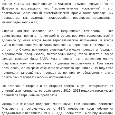
хозяев. Хакеры выяснили правду. Небольшую, но существенную её часть.
Документы подтвердили, что "терапевтические исключения" - это,
практически, узаконенный систематический приём таких запрещённых
препаратов, как аксикодон, гидроморфон, преднизон, преднизолон,
метилпреднизолон и т.д.
Сирена Уильямс заявила, что " медицинские технологии - это
единственная причина, по которой я до сих пор могу соревноваться" и
добавила "у меня всегда были терапевтические исключения, я всегда
имела полное право употреблять запрещённые препараты". Официально,
о том, что Сирена принимает сильнодействующие препараты (оксидон,
гидроморфон, преднизолон, местипреднизолон) стало известно после
взлома хакерами базы ВАДА. Кстати, после такого заявления многие
испугались тому, что она начнёт и дальше откровенничать. Она также
призналась, что во время открытого чемпионата Франции в 2015 году тоже
принимала запрещённые препараты, но при их обнаружении опять
прикрылась "терапевтическими исключениями".
Не осталась в стороне и её старшая сестра Винус - четырехкратная
олимпийская чемпионка, которая также в 2010 - 2013 годах систематически
принимала запрещённые препараты.
История с хакерами наделала много шума. Они обвинили Комиссию
Макларена в сотрудничестве с ФБР, подкрепив свои обвинения
документами с перепиской МОК и ВАДА. Кроме того, были опубликованы