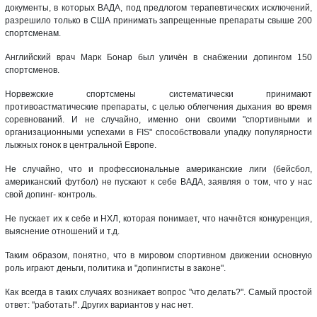
документы, в которых ВАДА, под предлогом терапевтических исключений,
разрешило только в США принимать запрещенные препараты свыше 200
спортсменам.
Английский врач Марк Бонар был уличён в снабжении допингом 150
спортсменов.
Норвежские спортсмены систематически принимают
противоастматические препараты, с целью облегчения дыхания во время
соревнований. И не случайно, именно они своими "спортивными и
организационными успехами в FIS" способствовали упадку популярности
лыжных гонок в центральной Европе.
Не случайно, что и профессиональные американские лиги (бейсбол,
американский футбол) не пускают к себе ВАДА, заявляя о том, что у нас
свой допинг- контроль.
Не пускает их к себе и НХЛ, которая понимает, что начнётся конкуренция,
выяснение отношений и т.д.
Таким образом, понятно, что в мировом спортивном движении основную
роль играют деньги, политика и "допингисты в законе".
Как всегда в таких случаях возникает вопрос "что делать?". Самый простой
ответ: "работать!". Других вариантов у нас нет.