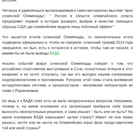
россиян.
Читаешь и удивляешься высказываемым в таких материалах мыслям: "крах
сочинской Олимпиады", " Россия в области олимпийского спорта
предпримет первый в истории разворот, выбрав в качестве сияющего
образца США, где олимпийские медали лишь побочный эффект".
Что касается итогов сочинской Олимпиады, то окончательные итоги
подведены официально и, чтобы не говорили, сочинский триумф 2014 года
свершился, он был, есть и останется в истории, чтобы там не писали, и
какими бы не были выводы
ВАДА
.
Анализ событий вокруг сочинской Олимпиады говорит о том, что
российских спортсменов, выступивших в Сочи, сознательно втянули в этот
конфликт и не хотят отпускать, так как это выгодно нашим соперникам,
недоброжелателям и противникам. Рупором этой темы стала всемирная
антидопинговая система, а организатором - московская лаборатория во
главе с Родченковым.
Но ведь и к ВАДА тоже есть не мало неоднозначных вопросов. Например,
почему и, на каком основании эта организация прибрала себе право
выносить окончательные решения, и сама решает - быть или не быть? На
каком основании ВАДА наказывает целую страну? Имеет ли она право
решать: нести или не нести на Олимпийских играх флаг представителям
той или иной страны?