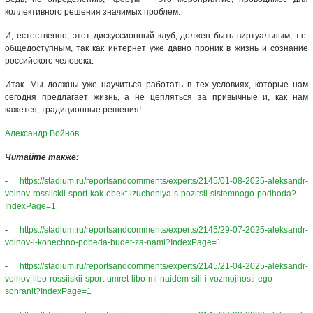
коллективного решения значимых проблем.
И, естественно, этот дискуссионный клуб, должен быть виртуальным, т.е.
общедоступным, так как интернет уже давно проник в жизнь и сознание
российского человека.
Итак. Мы должны уже научиться работать в тех условиях, которые нам
сегодня предлагает жизнь, а не цепляться за привычные и, как нам
кажется, традиционные решения!
Александр Войнов
Читайте также:
-
https://stadium.ru/reportsandcomments/experts/2145/01-08-2025-aleksandr-
voinov-rossiiskii-sport-kak-obekt-izucheniya-s-pozitsii-sistemnogo-podhoda?
IndexPage=1
-
https://stadium.ru/reportsandcomments/experts/2145/29-07-2025-aleksandr-
voinov-i-konechno-pobeda-budet-za-nami?IndexPage=1
-
https://stadium.ru/reportsandcomments/experts/2145/21-04-2025-aleksandr-
voinov-libo-rossiiskii-sport-umret-libo-mi-naidem-sili-i-vozmojnosti-ego-
sohranit?IndexPage=1