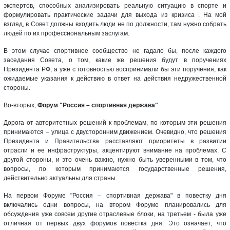
экспертов, способных анализировать реальную ситуацию в спорте и
формулировать практические задачи для выхода из кризиса . На мой
взгляд, в Совет должны входить люди не по должности, там нужно собрать
людей по их профессиональным заслугам.
В этом случае спортивное сообщество не гадало бы, после каждого
заседания Совета, о том, какие же решения будут в поручениях
Президента РФ, а уже с готовностью воспринимали бы эти поручения, как
ожидаемые указания к действию в ответ на действия недружественной
стороны.
Во-вторых,
Форум "Россия – спортивная держава"
.
Дорога от авторитетных решений к проблемам, по которым эти решения
принимаются – улица с двусторонним движением. Очевидно, что решения
Президента и Правительства расставляют приоритеты в развитии
отрасли и ее инфраструктуры, акцентируют внимание на проблемах. С
другой стороны, и это очень важно, нужно быть уверенными в том, что
вопросы, по которым принимаются государственные решения,
действительно актуальны для страны.
На первом Форуме "Россия – спортивная держава" в повестку дня
включались одни вопросы, на втором Форуме планировались для
обсуждения уже совсем другие отраслевые блоки, на третьем - была уже
отличная от первых двух форумов повестка дня. Это означает, что