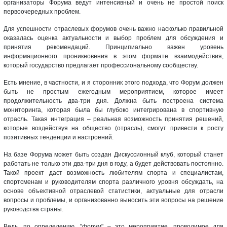
организаторы Форума ведут интенсивный и очень не простой поиск
первоочередных проблем.
Для успешности отраслевых форумов очень важно насколько правильной
оказалась оценка актуальности и выбор проблем для обсуждения и
принятия рекомендаций. Принципиально важен уровень
информационного проникновения в этом формате взаимодействия,
который государство предлагает профессиональному сообществу.
Есть мнение, в частности, и я сторонник этого подхода, что Форум должен
быть не простым ежегодным мероприятием, которое имеет
продолжительность два-три дня. Должна быть построена система
мониторинга, которая была бы глубоко интегрирована в спортивную
отрасль. Такая интеграция – реальная возможность принятия решений,
которые воздействуя на общество (отрасль), смогут привести к росту
позитивных тенденции и настроений.
На базе Форума может быть создан Дискуссионный клуб, который станет
работать не только эти два-три дня в году, а будет действовать постоянно.
Такой проект даст возможность любителям спорта и специалистам,
спортсменам и руководителям спорта различного уровня обсуждать, на
основе объективной отраслевой статистики, актуальные для отрасли
вопросы и проблемы, и организованно выносить эти вопросы на решение
руководства страны.
Ведь, по определению, "форум" – это мероприятие, проводимое для