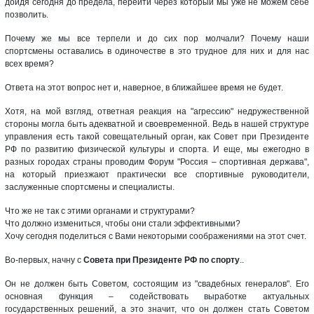
дойдя сегодня до предела, перейти через который мы уже не можем себе
позволить.
Почему же мы все терпели и до сих пор молчали? Почему наши
спортсмены оставались в одиночестве в это трудное для них и для нас
всех время?
Ответа на этот вопрос нет и, наверное, в ближайшее время не будет.
Хотя, на мой взгляд, ответная реакция на "агрессию" недружественной
стороны могла быть адекватной и своевременной. Ведь в нашей структуре
управления есть такой совещательный орган, как Совет при Президенте
РФ по развитию физической культуры и спорта. И еще, мы ежегодно в
разных городах страны проводим Форум "Россия – спортивная держава",
на который приезжают практически все спортивные руководители,
заслуженные спортсмены и специалисты.
Что же не так с этими органами и структурами?
Что должно измениться, чтобы они стали эффективными?
Хочу сегодня поделиться с Вами некоторыми соображениями на этот счет.
Во-первых, начну с
Совета при Президенте РФ по спорту
..
Он не должен быть Советом, состоящим из "свадебных генералов". Его
основная функция – содействовать выработке актуальных
государственных решений, а это значит, что он должен стать Советом