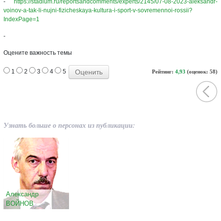
-
https://stadium.ru/reportsandcomments/experts/2145/07-08-2023-aleksandr-
voinov-a-tak-li-nujni-fizicheskaya-kultura-i-sport-v-sovremennoi-rossii?
IndexPage=1
-
Оцените важность темы
1
2
3
4
5
Рейтинг:
4,93
(оценок: 58)
Узнать больше о персонах из публикации:
Александр
ВОЙНОВ