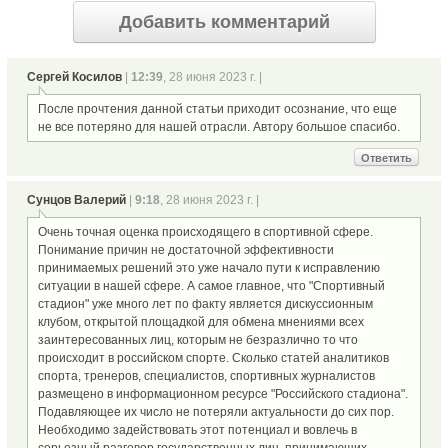
Добавить комментарий
Сергей Косилов
|
12:39
, 28 июня 2023 г. |
После прочтения данной статьи приходит осознание, что еще
не все потеряно для нашей отрасли. Автору большое спасибо.
Ответить
Сунцов Валерий
|
9:18
, 28 июня 2023 г. |
Очень точная оценка происходящего в спортивной сфере.
Понимание причин не достаточной эффективности
принимаемых решений это уже начало пути к исправлению
ситуации в нашей сфере. А самое главное, что "Спортивный
стадион" уже много лет по факту является дискуссионным
клубом, открытой площадкой для обмена мнениями всех
заинтересованных лиц, которым не безразлично то что
происходит в российском спорте. Сколько статей аналитиков
спорта, тренеров, специалистов, спортивных журналистов
размещено в информационном ресурсе "Российского стадиона".
Подавляющее их число не потеряли актуальности до сих пор.
Необходимо задействовать этот потенциал и вовлечь в
серьезный разговор государственных лиц, принимающих