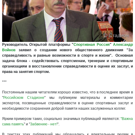
Руководитель Открытой платформы "
Спортивная Россия
"
Александр
Войнов
заявил о создании нового общественного движения "За
справедливость и равные возможности в спорте и жизни".
Основная
задача блока - содействовать спортсменам, тренерам и спортивным
организациям в восстановлении справедливости в оценке их заслуг, и
права на занятия спортом.
***
Постоянным нашим читателям хорошо известно, что в последнее время в
"
Российском Стадионе
" мы публикуем материалы и комментарии
экспертов, посвященные справедливости в оценке спортивных заслуг и
необходимости сохранения доброй памяти наших заслуженных коллег.
Ярким примером таких, социально значимых публикаций являются:
"Важна
сама память
" и "
Забвению - нет!
".
В текстах этих публикаций мы обращались к влиятельным людям в