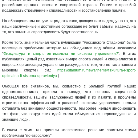
российских органах власти и спортивной отрасли России с просьбой
поддержать стремление к справедливости и восстановлению памяти.
На обращения мы получили ряд откликов, дающих нам надежду на то, что
наши заслуженные и достойные сограждане не будут забыты, надежду на
то, что память и справедливость будут восстановлены.
Кроме того, значительная часть публикаций "Российского Стадиона" была
посвящена проблемам, которые мы объединили под общим названием
"
Физкультура и спорт: оптимальна ли система управления?
". В этих
публикациях целый ряд известных в мире спорта людей и специалистов в
вопросах организации управления рассуждают о том, что не так в нашем и
мировом спорте.( см.:
https://stadium.ru/news/theme/fizkultura-i-sport-
optimalna-li-sistema-upravleniya
).
Обобщая все сказанное, мы, совместно с большой группой наших
единомышленников, пришли к выводу, что вопросы социальной
справедливости, зашиты заслуженных людей и их памяти, и проблемы
строительства эффективной отраслевой системы управления нельзя
оставлять без внимания общественности. Тем более, нельзя игнорировать
тот факт, что вокруг этих идей стали объединяться неравнодушные и
знающие люди.
В связи с этим, мы приняли коллективное решение заняться этими
проблемами "по-взрослому".