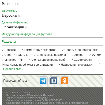
Регионы
(1):
За рубежом
Персоны
(1):
Джанни Инфантино
Организации
(1):
Международная федерация футбола
Разделы
Новости
Комментарии экспертов
Спортивное гражданство
Спорт и политика
Спортивный некролог
Хоккей
Футбол
Минспорт РФ
Анонсы видеотрансляций
Самбо 90 лет
Финансовые проблемы в организации
Назначения и отставки
Обратная связь
Присоединяйтесь →
©
Стадион ®, 1998-2026
Сетевое издание "Российский Стадион"
Зарегистрировано в Роскомнадзоре
Свидетельство о регистрации Эл № ФС77-65333
При полном или частичном использовании материалов гиперссылка на