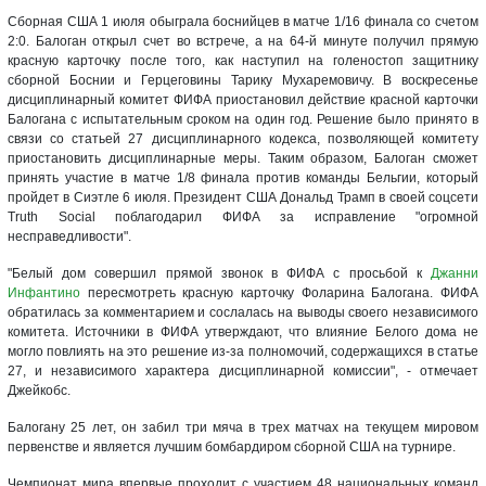
Сборная США 1 июля обыграла боснийцев в матче 1/16 финала со счетом
2:0. Балоган открыл счет во встрече, а на 64-й минуте получил прямую
красную карточку после того, как наступил на голеностоп защитнику
сборной Боснии и Герцеговины Тарику Мухаремовичу. В воскресенье
дисциплинарный комитет ФИФА приостановил действие красной карточки
Балогана с испытательным сроком на один год. Решение было принято в
связи со статьей 27 дисциплинарного кодекса, позволяющей комитету
приостановить дисциплинарные меры. Таким образом, Балоган сможет
принять участие в матче 1/8 финала против команды Бельгии, который
пройдет в Сиэтле 6 июля. Президент США Дональд Трамп в своей соцсети
Truth Social поблагодарил ФИФА за исправление "огромной
несправедливости".
"Белый дом совершил прямой звонок в ФИФА с просьбой к
Джанни
Инфантино
пересмотреть красную карточку Фоларина Балогана. ФИФА
обратилась за комментарием и сослалась на выводы своего независимого
комитета. Источники в ФИФА утверждают, что влияние Белого дома не
могло повлиять на это решение из-за полномочий, содержащихся в статье
27, и независимого характера дисциплинарной комиссии", - отмечает
Джейкобс.
Балогану 25 лет, он забил три мяча в трех матчах на текущем мировом
первенстве и является лучшим бомбардиром сборной США на турнире.
Чемпионат мира впервые проходит с участием 48 национальных команд