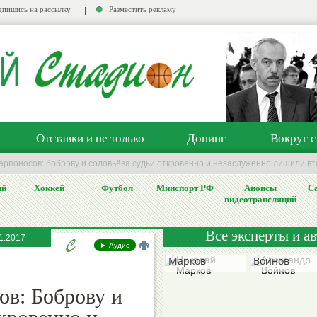
пишись на рассылку
Разместить рекламу
Отставки и не только
Допинг
Вокруг с
арпоносов: боброву и соловьёва судьи откровенно и незаслуженно лишили вт
ый
Хоккей
Футбол
Минспорт РФ
Анонсы
Са
видеотрансляций
Все эксперты и а
1.2017
Николай
Александр
► Аудио
Марков
Войнов
ов: Боброву и