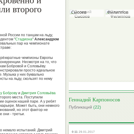
кровенно и
Валерий
Сергей
ли второго
Сысоев
Филиппов
Валерий
Александр
рной России по танцам на льду,
Сунцов
Кузнецов
ндентом "
Стадиона
"
Александром
евальных пар на чемпионате
страве:
 трёхкратные чемпионы Европы
конкуренции. Несмотря на то, что
нам Бобровой и Соловьёву.
Михаил
Борис
онстрировали просто идеальное
Степанов
Гришин
е. Музыка у них буквально
исты на льду, скользят по нему
у Боброву
и
Дмитрия Соловьёва
торого места. Поступили
Геннадий Карпоносов
ии оценок нашей паре. А у ребят
Вячеслав
Виктор
 карьере. Может быть, они немного
Публикаций
(22)
нований, но этот фактор не
Колосков
Коноплев
е они - третьи.
ало немало испытаний. Дмитрий
0:11
29.01.2017