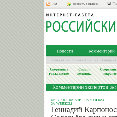
Под
RSS
Добавить в закладки
Новости
Комментарии
главная
>>
комментарии
>>
геннадий к
Спортивное
Спорт и
Спортивн
гражданство
политика
некролог
Комментарии экспертов
29.0
ФИГУРНОЕ КАТАНИЕ НА КОНЬКАХ
ЗА РУБЕЖОМ
Геннадий Карпонос