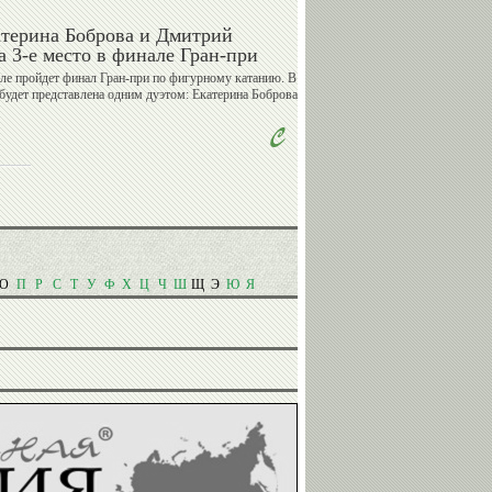
атерина Боброва и Дмитрий
а 3-е место в финале Гран-при
Сергей
Дмитрий
еле пройдет финал Гран-при по фигурному катанию. В
Ворожун
Крикорьянц
будет представлена одним дуэтом: Екатерина Боброва
Сергей
Игорь
Юрий
ФИЛИППОВ
КАЗИКОВ
ГРОМЫКО
Александр
Сергей
Ухов
Елисеев
О
П
Р
С
Т
У
Ф
Х
Ц
Ч
Ш
Щ
Э
Ю
Я
Ольга
Николай
Капранова
Горелов
Юрий
Гоги
Шахмурадов
Когуашвили