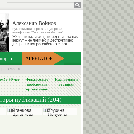
Александр Войнов
Руководитель проекта Цифровая
платформа "Спортивная Россия"
Жизнь показывает, что ждать пока нас
вернут – не логично и деструктивно
для развития российского спорта
порта
АГРЕГАТОР
орого места
мбо 90 лет
Финансовые
Назначения и
проблемы в
отставки
организации
вторы публикаций (204)
Ольга
Татьяна
Цыганкова
Полухина