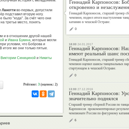
лополучная история с мельдонием.
Геннадий Карпоносов: Боб
Валерий
Михаил
откровенно и незаслуженн
и
Ланотти
во-первых, допустили
Штейнбах
Шлаен
Геннадий Карпоносов, старший тренер сб
нёр подставил вторую ногу.
чемпион, подвел итоги выступления тан
е было "хода". За счёт чего они
катанию в чешской Остраве.
на третье место, понять
0
ами и в отношении другой нашей
вой
и
Ивана Букина
, которые могли
Рудольф
Алексей
при условии, что Боброва и
18:00
24.01.2017
Незвецкий
Власенко
Геннадий Карпоносов: На
В итоге же они только пятые.
имеют реальный шанс посп
-
Виктории Синициной
и
Никиты
Геннадий Карпоносов, старший тренер сб
чемпион оценил шансы танцевальных пар
стартующем в чешской Остраве.
Дмитрий
Екатерина
0
Дубровский
Киселева
Рейтинг:
3
(оценок: 2)
13:00
27.12.2016
Геннадий Карпоносов: Ур
значительно поднялся
Старший тренер cборной России по танца
Карпоносов прокомментировал результат
Георгий
Владимир
чемпионате России по фигурному катани
Брюсов
Гескин
6
ариев