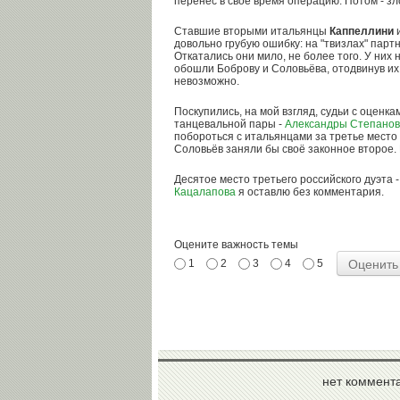
перенёс в своё время операцию. Потом - з
Ставшие вторыми итальянцы
Каппеллини
довольно грубую ошибку: на "твизлах" парт
Откатались они мило, не более того. У них н
обошли Боброву и Соловьёва, отодвинув их 
невозможно.
Поскупились, на мой взгляд, судьи с оценк
танцевальной пары -
Александры Степано
побороться с итальянцами за третье место 
Соловьёв заняли бы своё законное второе. 
Десятое место третьего российского дуэта 
Кацалапова
я оставлю без комментария.
Оцените важность темы
1
2
3
4
5
нет коммент