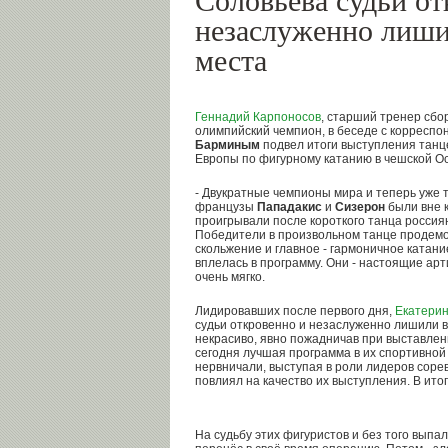
Соловьёва судьи от
незаслуженно лиши
места
Геннадий Карпоносов
, старший тренер сбо
олимпийский чемпион, в беседе с корреспо
Барминым
подвел итоги выступления танц
Европы по фигурному катанию в чешской О
- Двукратные чемпионы мира и теперь уже
французы
Пападакис
и
Сизерон
были вне 
проигрывали после короткого танца россия
Победители в произвольном танце продем
скольжение и главное - гармоничное катани
вплелась в программу. Они - настоящие арт
очень мягко.
Лидировавших после первого дня,
Екатерин
судьи откровенно и незаслуженно лишили в
некрасиво, явно пожадничав при выставлен
сегодня лучшая программа в их спортивной
нервничали, выступая в роли лидеров сорев
повлиял на качество их выступления. В итог
На судьбу этих фигуристов и без того вып