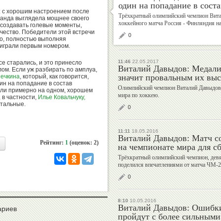
один на попадание в сост
: с хорошим настроением после
Трёхкратный олимпийский чемпион Вит
манда выглядела мощнее своего
хоккейного матча Россия - Финляндия н
Валерий
Михаил
 создавать голевые моменты,
чество. Победители этой встречи
Штейнбах
Шлаен
0
о, полностью выполняя
 играли первым номером.
11:46
22.05.2017
се старались, и это принесло
Виталий Давыдов: Медали 
лом. Если уж разбирать по амплуа,
значит провальным их выс
ечкина
, который, как говорится,
ин на попадание в состав
Рудольф
Алексей
Олимпийский чемпион Виталий Давыдов 
али примерно на одном, хорошем
Незвецкий
Власенко
мира по хоккею.
 в частности,
Илье Ковальчуку,
стальные.
0
11:11
18.05.2016
Виталий Давыдов: Матч с
Рейтинг:
1
(оценок: 2)
Дмитрий
Екатерина
на чемпионате мира для с
Дубровский
Киселева
Трёхкратный олимпийский чемпион, дев
поделился впечатлениями от матча ЧМ-20
0
8:10
10.05.2016
Георгий
Владимир
Виталий Давыдов: Ошибки
ариев
Брюсов
Гескин
пройдут с более сильным