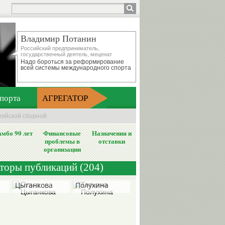
Владимир Потанин
Российский предприниматель,
государственный деятель, меценат
Надо бороться за реформирование
всей системы международного спорта
порта
АГРЕГАТОР
пийской сборной
мбо 90 лет
Финансовые
Назначения и
проблемы в
отставки
организации
вторы публикаций (204)
Ольга
Татьяна
Цыганкова
Полухина