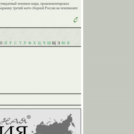
ятикратный чемпион мира, прокомментировал
Бармину третий матч сборной России на чемпионате
Сергей
Дмитрий
Ворожун
Крикорьянц
Сергей
Игорь
Юрий
ФИЛИППОВ
КАЗИКОВ
ГРОМЫКО
О
П
Р
С
Т
У
Ф
Х
Ц
Ч
Ш
Щ
Э
Ю
Я
Александр
Сергей
Ухов
Елисеев
Ольга
Николай
Капранова
Горелов
Юрий
Гоги