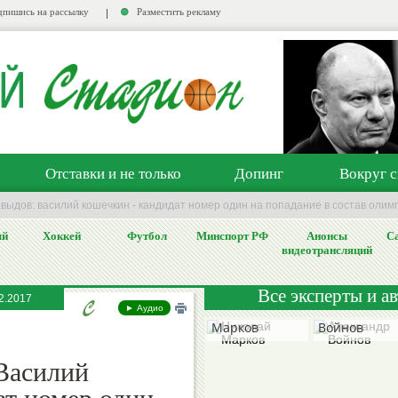
пишись на рассылку
Разместить рекламу
Отставки и не только
Допинг
Вокруг с
выдов: василий кошечкин - кандидат номер один на попадание в состав олим
ый
Хоккей
Футбол
Минспорт РФ
Анонсы
Са
видеотрансляций
Все эксперты и а
2.2017
Николай
Александр
► Аудио
Марков
Войнов
Василий