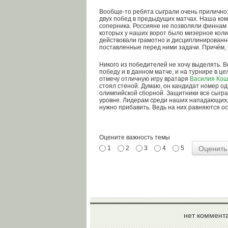
Вообще-то ребята сыграли очень прилично
двух побед в предыдущих матчах. Наша ко
соперника. Россияне не позволяли финнам
которых у наших ворот было мизерное коли
действовали грамотно и дисциплинированн
поставленные перед ними задачи. Причём,
Никого из победителей не хочу выделять. В
победу и в данном матче, и на турнире в це
отмечу отличную игру вратаря
Василия Кош
стоял стеной. Думаю, он кандидат номер од
олимпийской сборной. Защитники все сыгр
уровне. Лидерам среди наших нападающих,
нужно прибавить. Ведь на них равняются о
Оцените важность темы
1
2
3
4
5
нет коммент