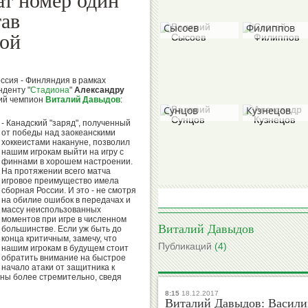
ат номер один
Валерий
Сергей
тав
Сысоев
Филиппов
ной
ссия - Финляндия в рамках
денту "
Стадиона
"
Александру
Валерий
Александр
ий чемпион
Виталий Давыдов
:
Сунцов
Кузнецов
- Канадский "заряд", полученный
от победы над заокеанскими
хоккеистами накануне, позволил
нашим игрокам выйти на игру с
финнами в хорошем настроении.
Борис
На протяжении всего матча
Михаил
игровое преимущество имела
Гришин
сборная России. И это - не смотря
Степанов
на обилие ошибок в передачах и
массу неиспользованных
моментов при игре в численном
Виталий Давыдов
большинстве. Если уж быть до
конца критичным, замечу, что
Публикаций
(4)
нашим игрокам в будущем стоит
обратить внимание на быстрое
Вячеслав
Виктор
начало атаки от защитника к
Колосков
Коноплев
оны более стремительно, сведя
8:15
18.12.2017
Виталий Давыдов: Васили