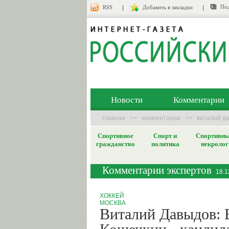
Под
RSS
Добавить в закладки
Новости
Комментарии
главная
>>
комментарии
>>
виталий да
Спортивное
Спорт и
Спортивн
гражданство
политика
некролог
Комментарии экспертов
18.1
ХОККЕЙ
МОСКВА
Виталий Давыдов: 