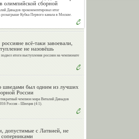
ав олимпийской сборной
алий Давыдов прокомментировал итог
а розыгрыше Кубка Первого канала в Москве.
Валерий
Владимир
Сычев
Спичков
россияне всё-таки завоевали,
тупление не назовёшь
Александр
Александр
подвел итоги выступления россиян на чемпионате
Бармин
Катушев
о шведами был одним из лучших
Андрей
Василий
борной России
Кислов
Сенаторов
ятикратный чемпион мира Виталий Давыдов
16 Россия - Швеция (4:1).
Михаил
Евгений
, допустимые с Латвией, не
Мамиашвили
Малков
и соперниками