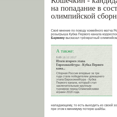
Кошечкин - кандид
на попадание в сос
олимпийской сбор
Своё мнение по поводу хоккейного матча Ро
розыгрыша Кубка Первого канала корреспон
Бармину
высказал трёхкратный олимпийск
А также:
5:05
18.12.2017
Итоги второго этапа
Еврохоккейтура - Кубка Первого
кана...
Сборная России впервые за три
года стала победителем домашнего
этапа Еврохоккейтура - Кубка
Первого канала, который стал
заключительным крупным
турниром перед Олимпийскими
играми 2018 года.
нападающему, то есть выходить из своей з
при этом к минимуму потерю шайбы.