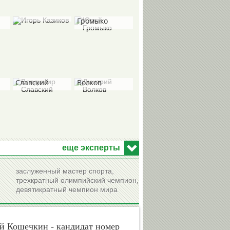
Игорь
Юрий
Казиков
Громыко
Владимир
Дмитрий
Славский
Волков
Виктор
Александр
Хоточкин
Любимов
еще эксперты
заслуженный мастер спорта,
трехкратный олимпийский чемпион,
девятикратный чемпион мира
Николай
Николай
Долгополов
Быканов
й Кошечкин - кандидат номер