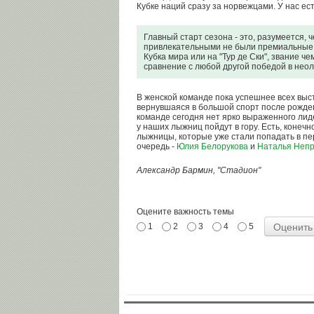
Кубке наций сразу за норвежцами. У нас ес
Главный старт сезона - это, разумеется, 
привлекательными не были премиальные 
Кубка мира или на "Тур де Ски", звание че
сравнение с любой другой победой в неол
В женской команде пока успешнее всех вы
вернувшаяся в большой спорт после рожден
команде сегодня нет ярко выраженного лиде
у наших лыжниц пойдут в гору. Есть, конеч
лыжницы, которые уже стали попадать в пе
очередь -
Юлия Белорукова
и
Наталья Неп
Александр Бармин, "Стадион"
Оцените важность темы
1
2
3
4
5