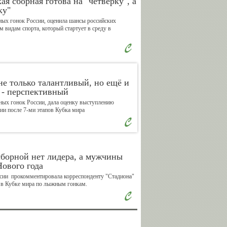
я сборная готова на "четвёрку", а
ку"
ных гонок России, оценила шансы российских
Валерий
Владимир
видам спорта, который стартует в среду в
Сычев
Спичков
не только талантливый, но ещё и
Александр
Александр
 - перспективный
Бармин
Катушев
ных гонок России, дала оценку выступлению
ии после 7-ми этапов Кубка мира
Андрей
Василий
сборной нет лидера, а мужчины
Кислов
Сенаторов
ового года
сии прокомментировала корреспонденту "Стадиона"
а в Кубке мира по лыжным гонкам.
Михаил
Евгений
Мамиашвили
Малков