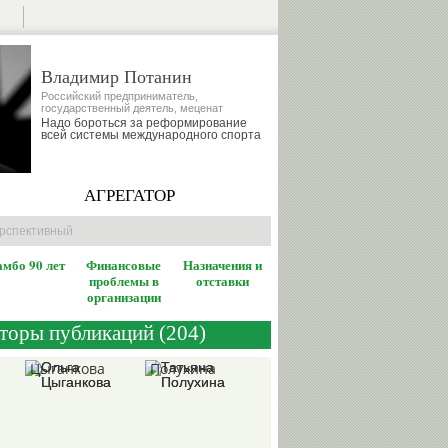
Владимир Потанин
Российский предприниматель,
государственный деятель, меценат
Надо бороться за реформирование
всей системы международного спорта
порта
АГРЕГАТОР
перспективный
мбо 90 лет
Финансовые
Назначения и
проблемы в
отставки
организации
вторы публикаций (204)
Ольга
Татьяна
Цыганкова
Полухина