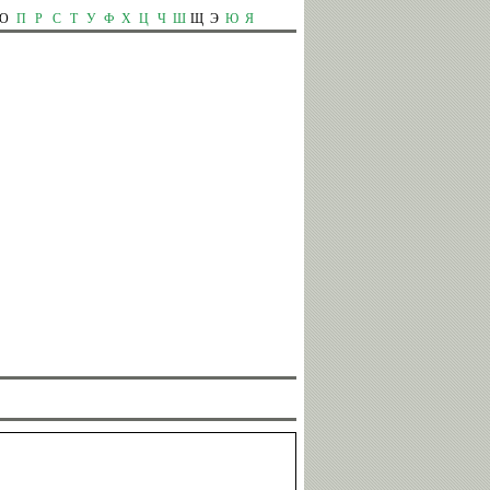
О
П
Р
С
Т
У
Ф
Х
Ц
Ч
Ш
Щ
Э
Ю
Я
Сергей
Дмитрий
Ворожун
Крикорьянц
Сергей
Игорь
Юрий
ФИЛИППОВ
КАЗИКОВ
ГРОМЫКО
Александр
Сергей
Ухов
Елисеев
Ольга
Николай
Капранова
Горелов
Юрий
Гоги