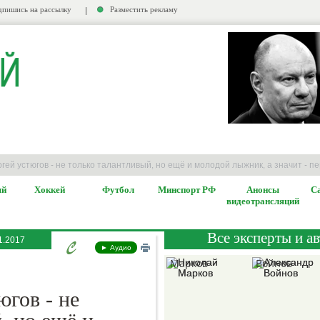
пишись на рассылку
Разместить рекламу
Отставки и не только
Допинг
Вокруг с
ргей устюгов - не только талантливый, но ещё и молодой лыжник, а значит - 
ый
Хоккей
Футбол
Минспорт РФ
Анонсы
Са
видеотрансляций
Все эксперты и а
1.2017
Николай
Александр
► Аудио
Марков
Войнов
югов - не