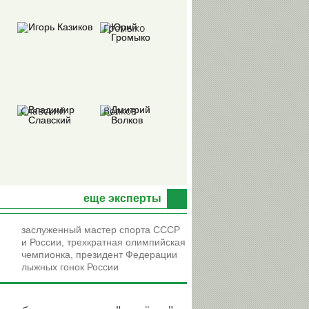
Игорь
Юрий
Казиков
Громыко
Владимир
Дмитрий
Славский
Волков
Виктор
Александр
Хоточкин
Любимов
еще эксперты
заслуженный мастер спорта СССР
и России, трехкратная олимпийская
чемпионка, президент Федерации
Николай
Николай
лыжных гонок России
Долгополов
Быканов