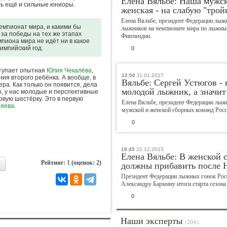
Елена Вяльбе: Наша мужска
ть ещё и сильные юниоры.
женская - на слабую "трой
Елена Вяльбе, президент Федерации лыж
Валерий
Михаил
чемпионат мира, и какими бы
лыжников на чемпионате мира по лыжным 
за победы на тех же этапах
Штейнбах
Шлаен
Финляндии.
мпиона мира не идёт ни в какое
импийский год.
0
ступает опытная
Юлия Чекалёва
,
12:50
11.01.2017
ия второго ребёнка. А вообще, в
Вяльбе: Сергей Устюгов - 
ра. Как только он появится, дела
Рудольф
Алексей
молодой лыжник, а значит
но, у нас молодые и перспективные
Незвецкий
Власенко
рвую шестёрку. Это в первую
Елена Вяльбе, президент Федерации лыж
ряева
.
мужской и женской сборных команд Росс
0
Дмитрий
Екатерина
18:45
22.12.2015
Елена Вяльбе: В женской 
Дубровский
Киселева
Рейтинг:
1
(оценок: 2)
должны прибавить после Н
Президент Федерации лыжных гонок Рос
Александру Бармину итоги старта сезон
0
Георгий
Владимир
Брюсов
Гескин
Наши эксперты
(204):