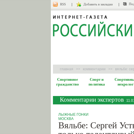
Под
RSS
Добавить в закладки
Новости
Комментарии
главная
>>
комментарии
>>
вяльбе: се
Спортивное
Спорт и
Спортивн
гражданство
политика
некролог
Комментарии экспертов
11.0
ЛЫЖНЫЕ ГОНКИ
МОСКВА
Вяльбе: Сергей Уст