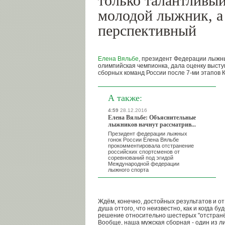
только талантливый
молодой лыжник, а 
перспективный
Елена Вяльбе
, президент Федерации лыжны
олимпийская чемпионка, дала оценку выст
сборных команд России после 7-ми этапов К
А также:
4:59
28.12.2016
Елена Вяльбе: Объяснительные
лыжников начнут рассматрив...
Президент федерации лыжных
гонок России Елена Вяльбе
прокомментировала отстранение
российских спортсменов от
соревнований под эгидой
Международной федерации
лыжного спорта
Ждём, конечно, достойных результатов и от
душа оттого, что неизвестно, как и когда б
решение относительно шестерых "отстранён
Вообще, наша мужская сборная - один из л