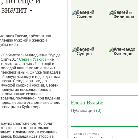
, но ещё и
Валерий
Сергей
значит -
Сысоев
Филиппов
х гонок России, трёхкратная
уплению мужской и женской
Валерий
Александр
убка мира:
Сунцов
Кузнецов
- Победитель многодневки "Тур де
Ски"-2017
Сергей Устюгов
- не
только талантливый, но ещё и
молодой наш лыжник, а значит -
перспективный. Он уже попадал в
Борис
сборную команду и год, и два года
Михаил
назад. Сегодня он - лидер
Гришин
мужской сборной России. Сергей
Степанов
пропустил несколько гонок в
самом начале сезона из-за
травмы, полученной при падении
Елена Вяльбе
перед первым этапом нынешнего
розыгрыша Кубка мира.
Публикаций
(3)
Вячеслав
Виктор
Колосков
Коноплев
 других спортсменов. Но болит
удет вынесено окончательное
ных". Словом, все - в ожидании.
20:10
21.02.2017
идеров. Команда идёт второй в