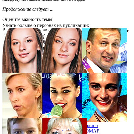
Продолжение следует ...
Оцените важность темы
Узнать больше о персонах из публикации:
Рейтинг:
4,27
(оценок: 11)
нет
1
2
3
4
5
Анастасия
Дарья
Алексей
БАЯНДИНА
БАЯНДИНА
ВЛАСЕНКО
комментариев
Татьяна
Вероника
Полина
ДАНЧЕНКО
КАЛИНИНА
КОМАР