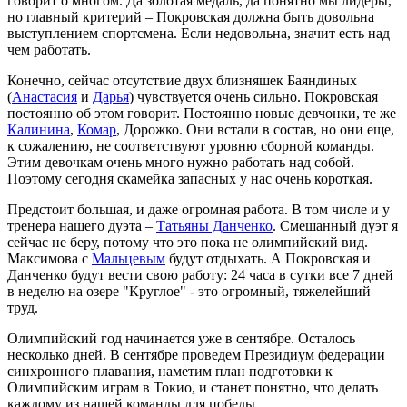
говорит о многом. Да золотая медаль, да понятно мы лидеры,
но главный критерий – Покровская должна быть довольна
выступлением спортсмена. Если недовольна, значит есть над
чем работать.
Конечно, сейчас отсутствие двух близняшек Баяндиных
(
Анастасия
и
Дарья
) чувствуется очень сильно. Покровская
постоянно об этом говорит. Постоянно новые девчонки, те же
Калинина
,
Комар
, Дорожко. Они встали в состав, но они еще,
к сожалению, не соответствуют уровню сборной команды.
Этим девочкам очень много нужно работать над собой.
Поэтому сегодня скамейка запасных у нас очень короткая.
Предстоит большая, и даже огромная работа. В том числе и у
тренера нашего дуэта –
Татьяны Данченко
. Смешанный дуэт я
сейчас не беру, потому что это пока не олимпийский вид.
Максимова с
Мальцевым
будут отдыхать. А Покровская и
Данченко будут вести свою работу: 24 часа в сутки все 7 дней
в неделю на озере "Круглое" - это огромный, тяжелейший
труд.
Олимпийский год начинается уже в сентябре. Осталось
несколько дней. В сентябре проведем Президиум федерации
синхронного плавания, наметим план подготовки к
Олимпийским играм в Токио, и станет понятно, что делать
каждому из нашей команды для победы.