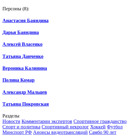
Персоны
(8):
Анастасия Баяндина
Дарья Баяндина
Алексей Власенко
Татьяна Данченко
Вероника Калинина
Полина Комар
Александр Мальцев
Татьяна Покровская
Разделы
Новости
Комментарии экспертов
Спортивное гражданство
Спорт и политика
Спортивный некролог
Хоккей
Футбол
Минспорт РФ
Анонсы видеотрансляций
Самбо 90 лет