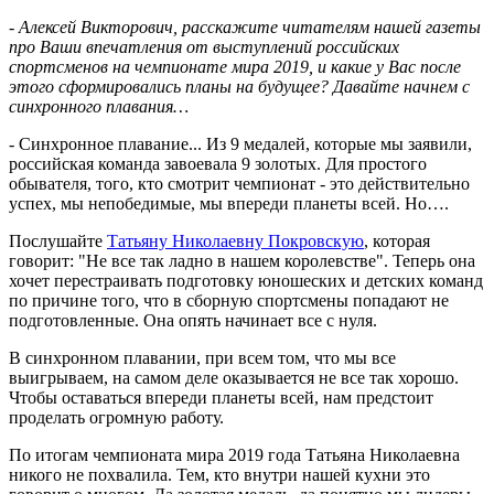
- Алексей Викторович, расскажите читателям нашей газеты
про Ваши впечатления от выступлений российских
спортсменов на чемпионате мира 2019, и какие у Вас после
этого сформировались планы на будущее? Давайте начнем с
синхронного плавания…
- Синхронное плавание... Из 9 медалей, которые мы заявили,
российская команда завоевала 9 золотых. Для простого
обывателя, того, кто смотрит чемпионат - это действительно
успех, мы непобедимые, мы впереди планеты всей. Но….
Послушайте
Татьяну Николаевну Покровскую
, которая
говорит: "Не все так ладно в нашем королевстве". Теперь она
хочет перестраивать подготовку юношеских и детских команд
по причине того, что в сборную спортсмены попадают не
подготовленные. Она опять начинает все с нуля.
В синхронном плавании, при всем том, что мы все
выигрываем, на самом деле оказывается не все так хорошо.
Чтобы оставаться впереди планеты всей, нам предстоит
проделать огромную работу.
По итогам чемпионата мира 2019 года Татьяна Николаевна
никого не похвалила. Тем, кто внутри нашей кухни это