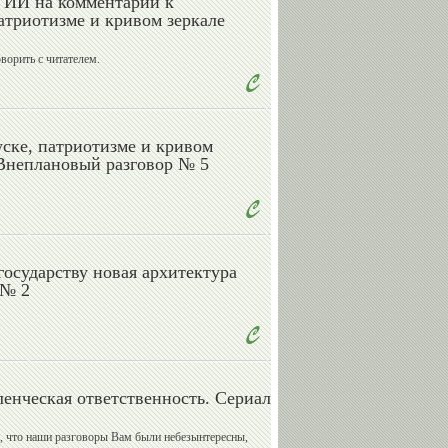
 ИИ на комментарии к
атриотизме и кривом зеркале
Николай
Николай
Долгополов
Быканов
ворить с читателем.
ске, патриотизме и кривом
Валерий
Владимир
 Внеплановый разговор № 5
Сычев
Спичков
Александр
Александр
государству новая архитектура
Бармин
Катушев
 № 2
Андрей
Василий
енческая ответственность. Сериал
Кислов
Сенаторов
, что наши разговоры Вам были небезынтересны,