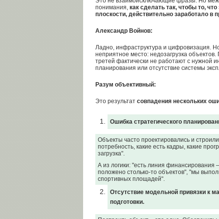
Это не взаимоисключающие фразы. Но межд
понимания,
как сделать так, чтобы то, чт
плоскости, действительно заработало в 
Александр Войнов:
Ладно, инфраструктура и цифровизация. Но
неприятное место: недозагрузка объектов. 
третей фактически не работают с нужной и
планирования или отсутствие системы экс
Разум объективный:
Это результат
совпадения нескольких оши
Ошибка стратегического планировани
Объекты часто проектировались и строилис
потребность, какие есть кадры, какие прог
загрузка".
А из логики: "есть линия финансирования –
положено столько-то объектов", "мы выпо
спортивных площадей".
Отсутствие модельной привязки к м
подготовки.