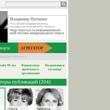
Владимир Потанин
Российский предприниматель,
государственный деятель, меценат
Надо бороться за реформирование
всей системы международного спорта
порта
АГРЕГАТОР
новый разговор № 3
мбо 90 лет
Финансовые
Назначения и
проблемы в
отставки
организации
вторы публикаций (204)
Ольга
Татьяна