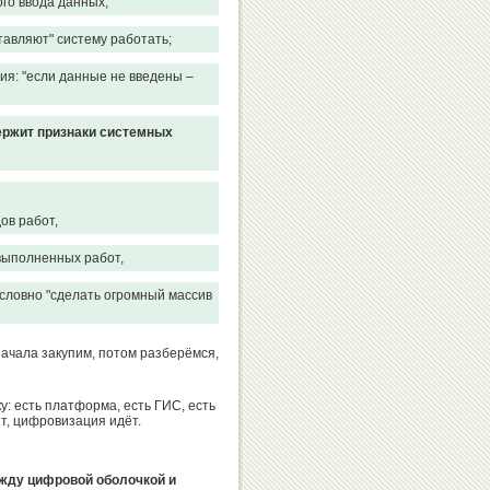
Вячеслав
Ксения
го ввода данных;
Фетисов
Семенова
тавляют" систему работать;
ия: "если данные не введены –
Александр
Валентин
держит признаки системных
Москаленко
Писеев
ов работ,
выполненных работ,
Иван
Александр
Олег
Валерий
Утробин
Коган
Емельянов
Муратов
словно "сделать огромный массив
начала закупим, потом разберёмся,
Александр
Никита
: есть платформа, есть ГИС, есть
Горшков
Нагорный
т, цифровизация идёт.
жду цифровой оболочкой и