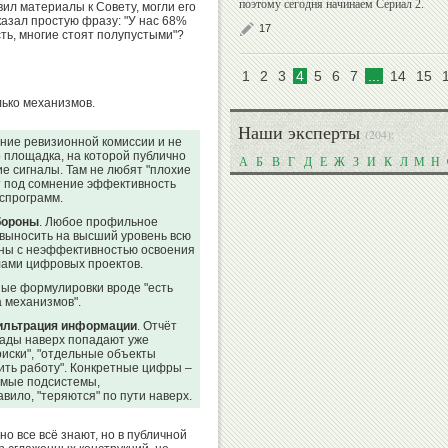
поэтому сегодня начинаем Сериал 2.
вил материалы к Совету, могли его
казал простую фразу: "У нас 68%
17
ть, многие стоят полупустыми"?
Георгий
Владимир
1
2
3
4
5
6
7
...
14
15
Брюсов
Гескин
лько механизмов.
Наши эксперты
(204):
ание ревизионной комиссии и не
 площадка, на которой публично
А
Б
В
Г
Д
Е
Ж
З
И
К
Л
М
Н
е сигналы. Там не любят "плохие
Сергей
Игорь
ят под сомнение эффективность
Алексеев
Горин
спрограмм.
бороны
. Любое профильное
 выносить на высший уровень всю
аны с неэффективностью освоения
лами цифровых проектов.
ные формулировки вроде "есть
Александр
Анатолий
а механизмов".
Душанин
Царик
ильтрация информации
. Отчёт
лады наверх попадают уже
иски", "отдельные объекты
ить работу". Конкретные цифры –
уемые подсистемы,
вило, "теряются" по пути наверх.
Николай
Хасанби
о все всё знают, но в публичной
Спинев
Таов