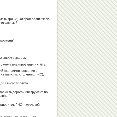
Виталий
Анатолий
Давыдов
Ионов
ю витрину", которая политически
т отраслью?
Омар
Наталья
корации"
.
Муртузалиев
Ярыгина
речивости данных,
трумент планирования и учёта,
Валерий
Эльмира
ий (например: решение о
независимо от данных ГИС),
Резанцев
Мирзоева
ди самого проекта.
 вас есть дорогой инструмент, но
вления".
Дмитрий
Эцио
приоритет, ГИС – ключевой
Билозерчев
Гамба