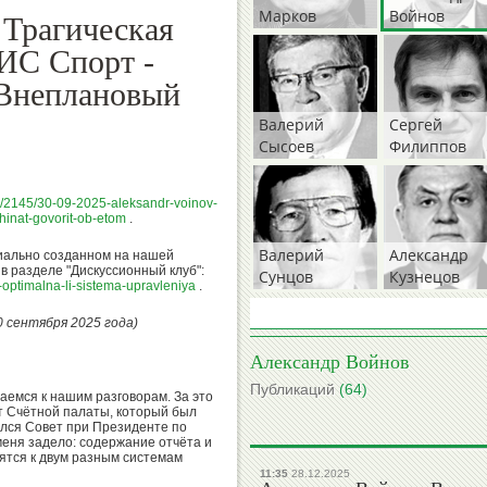
Марков
Войнов
 Трагическая
ГИС Спорт -
 Внеплановый
Валерий
Сергей
Сысоев
Филиппов
s/2145/30-09-2025-aleksandr-voinov-
chinat-govorit-ob-etom
.
Валерий
Александр
иально созданном на нашей
 разделе "Дискуссионный клуб":
Сунцов
Кузнецов
t-optimalna-li-sistema-upravleniya
.
 сентября 2025 года)
Александр Войнов
Михаил
Борис
Публикаций
(64)
емся к нашим разговорам. За это
Степанов
Гришин
т Счётной палаты, который был
ялся Совет при Президенте по
меня задело: содержание отчёта и
сятся к двум разным системам
11:35
28.12.2025