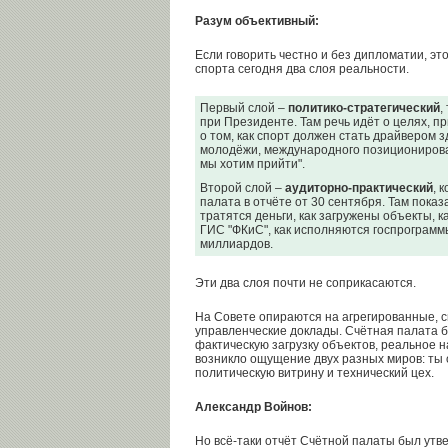
Разум объективный:
Если говорить честно и без дипломатии, эт
спорта сегодня два слоя реальности.
Первый слой –
политико-стратегический
,
при Президенте. Там речь идёт о целях, п
о том, как спорт должен стать драйвером 
молодёжи, международного позиционирова
мы хотим прийти".
Второй слой –
аудиторно-практический
, 
палата в отчёте от 30 сентября. Там показ
тратятся деньги, как загружены объекты, к
ГИС "ФКиС", как исполняются госпрограмм
миллиардов.
Эти два слоя почти не соприкасаются.
На Совете опираются на агрегированные, с
управленческие доклады. Счётная палата бе
фактическую загрузку объектов, реальное 
возникло ощущение двух разных миров: ты
политическую витрину и технический цех.
Александр Войнов:
Но всё-таки отчёт Счётной палаты был утв