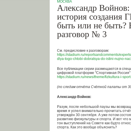
МОСКВА
Александр Войнов:
история создания 
быть или не быть?
разговор № 3
См. предисловие к разговорам:
https://stadium.ru/reportsandcomments/expert
dlya-togo-chtobi-dobratsya-do-istini-nujno-na
Все публикации серии размещаются в спец
цифровой платформе "Спортивная Россия" в
https://stadium.ru/news/theme/fizkultura-i-spor
(по следам отчёта Счётной палаты от 30
Александр Войнов:
Разум, после небольшой паузы мы возвраща
время я успел внимательно прочитать отчё
утверждён 30 сентября. А уже потом состо
развитию физкультуры и спорта. И вот что 
тон выступлений на Совете как будто отно
спорта. Как это вообще объяснить?