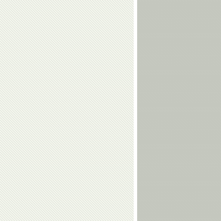
Юрий
Гоги
Шахмурадов
Когуашвили
Тамерлан
Наталья
Башаев
Кузютина
Валерий
Евгений
Алфосов
Гребенкин