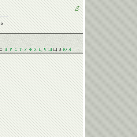
Михаил
Евгений
16
Мамиашвили
Малков
О
П
Р
С
Т
У
Ф
Х
Ц
Ч
Ш
Щ
Э
Ю
Я
Сергей
Дмитрий
Ворожун
Крикорьянц
Александр
Сергей
Ухов
Елисеев
Ольга
Николай
Капранова
Горелов