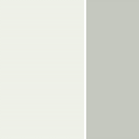
Ольга
Владимир
Булгакова
Белов
Евгений
Максим
Архипов
Храмцов
Арсен
Умар
Фадзаев
Кремлев
Андрей
Клавдия
Кондрашов
Майорова