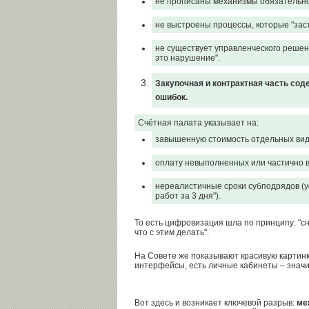
не прописаны механизмы обязательно
не выстроены процессы, которые "зас
не существует управленческого решен
это нарушение".
Закупочная и контрактная часть со
ошибок.
Счётная палата указывает на:
завышенную стоимость отдельных вид
оплату невыполненных или частично 
нереалистичные сроки субподрядов (у
работ за 3 дня").
То есть цифровизация шла по принципу: "с
что с этим делать".
На Совете же показывают красивую картинку
интерфейсы, есть личные кабинеты – значи
Вот здесь и возникает ключевой разрыв:
ме