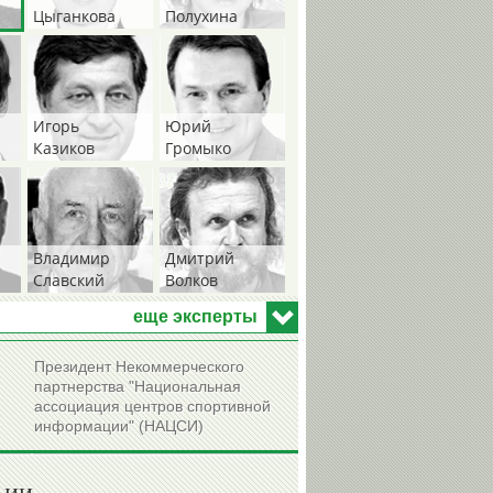
Цыганкова
Полухина
Игорь
Юрий
Казиков
Громыко
Владимир
Дмитрий
Славский
Волков
еще эксперты
Президент Некоммерческого
партнерства "Национальная
Виктор
Александр
ассоциация центров спортивной
Хоточкин
Любимов
информации" (НАЦСИ)