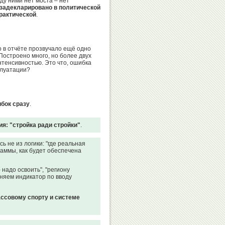
у ними нет моста – нет
о задекларировано в политической
практической
.
Татьяна
Ирина
Голдобина
Кравчук
 в отчёте прозвучало ещё одно
Построено много, но более двух
нтенсивностью. Это что, ошибка
плуатации?
Алла
Владимир
Шишкина
Тимошинин
бок сразу
.
я: "стройка ради стройки"
.
ь не из логики: "где реальная
раммы, как будет обеспечена
Людмила
Галина
Титова
Шиповалова
 надо освоить", "региону
лняем индикатор по вводу
ассовому спорту и системе
Сергей
Ирина
Макарычев
Винер-