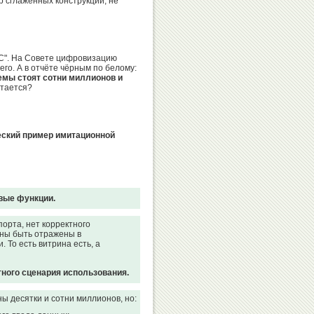
р сглаженных конструкций, не
С". На Совете цифровизацию
Вадим
Бувайсар
его. А в отчёте чёрным по белому:
Иванов
Сайтиев
емы стоят сотни миллионов и
етается?
еский пример имитационной
Денис
Александр
Николай
Аблязин
Карелин
Попов
вые функции.
порта, нет корректного
Валентина
ны быть отражены в
Родионенко
 То есть витрина есть, а
тного сценария использования.
ы десятки и сотни миллионов, но: