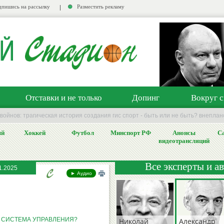
пишись на рассылку
Разместить рекламу
Отставки и не только
Допинг
Вокруг с
войнов: трагическая история создания гис спорт - быть или не быть? внепла
ый
Хоккей
Футбол
Минспорт РФ
Анонсы
Са
видеотрансляций
Все эксперты и а
1.2025
► Аудио
И СИСТЕМА УПРАВЛЕНИЯ?
Николай
Александр