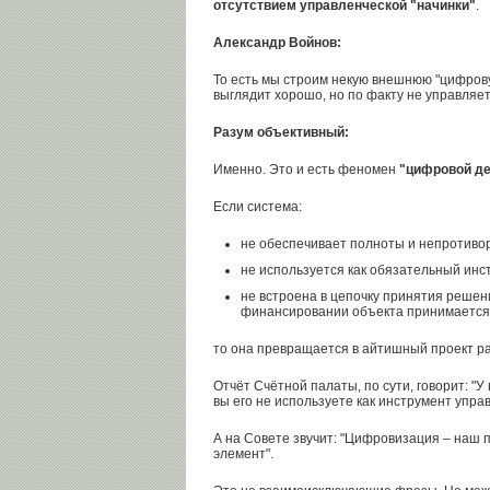
отсутствием управленческой "начинки"
.
Александр Войнов:
То есть мы строим некую внешнюю "цифрову
выглядит хорошо, но по факту не управляе
Разум объективный:
Именно. Это и есть феномен
"цифровой де
Если система:
не обеспечивает полноты и непротиво
не используется как обязательный инс
не встроена в цепочку принятия решен
финансировании объекта принимается 
то она превращается в айтишный проект ра
Отчёт Счётной палаты, по сути, говорит: "У
вы его не используете как инструмент упра
А на Совете звучит: "Цифровизация – наш 
элемент".