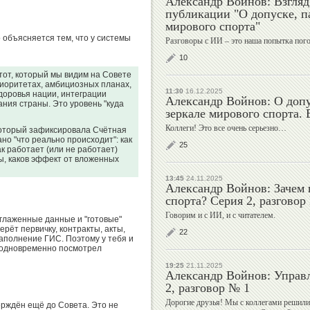
Александр Войнов: Взгляд
публикации "О допуске, п
Вячеслав
Виктор
мирового спорта"
Колосков
Коноплев
о объясняется тем, что у системы
Разговоры с ИИ – это наша попытка пого
10
 тот, который мы видим на Совете
риоритетах, амбициозных планах,
11:30
16.12.2025
здоровья нации, интеграции
Александр Войнов: О допу
Валерий
Михаил
ния страны. Это уровень "куда
зеркале мирового спорта.
Штейнбах
Шлаен
Коллеги! Это все очень серьезно…
который зафиксировала Счётная
ано "что реально происходит": как
25
ак работает (или не работает)
ы, каков эффект от вложенных
13:45
24.11.2025
Рудольф
Алексей
Александр Войнов: Зачем 
Незвецкий
Власенко
спорта? Серия 2, разговор
Говорим и с ИИ, и с читателем.
глаженные данные и "готовые"
рёт первичку, контракты, акты,
22
наполнение ГИС. Поэтому у тебя и
 одновременно посмотрел
Дмитрий
Екатерина
19:25
21.11.2025
Александр Войнов: Управл
Дубровский
Киселева
2, разговор № 1
Дорогие друзья! Мы с коллегами решили
ерждён ещё до Совета. Это не