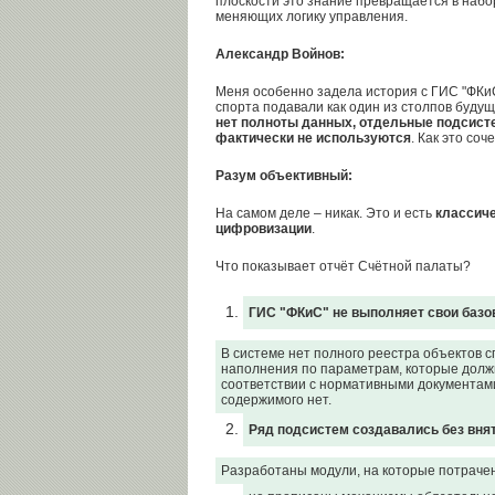
плоскости это знание превращается в набо
меняющих логику управления.
Александр Войнов:
Меня особенно задела история с ГИС "ФКи
спорта подавали как один из столпов будущ
нет полноты данных, отдельные подсист
фактически не используются
. Как это соч
Разум объективный:
На самом деле – никак. Это и есть
классич
цифровизации
.
Что показывает отчёт Счётной палаты?
ГИС "ФКиС" не выполняет свои базо
В системе нет полного реестра объектов с
наполнения по параметрам, которые долж
соответствии с нормативными документами.
содержимого нет.
Ряд подсистем создавались без вня
Разработаны модули, на которые потрачен