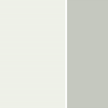
Владимир
Анжела
Юрзинов-
Фоменко
старший
Сергей
Дзамболат
Соловейчик
Тедеев
Алексей
Николай
Свирин
Макаров
Людмила
Алексей
Марунова
Козин