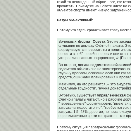
какой-то неожиданный вброс – все, кто гото
прочитать. Почему же на Совете никто не с
объектов спорта имеют низкую загруженнос
Разум объективный:
Потому что здесь срабатывает сразу неско
Во-первых,
формат Совета
. Это не засед
слушания по докладу Счётной палаты. Это
формулируются приоритеты и политически
новости в лоб" – особенно, если они став
уже реализованных нацпроектов, ФЦП и го
Во-вторых,
логика ведомственной самоо
ведомство объективно не заинтересовано
глубину проблем, особенно если они связ
средств, ошибками планирования и прова
Максимум, на что решаются, – это аккурат
отдельные трудности", "нужна донастройк
В-третьих, существует
управленческая ф
Счётной палаты читают, но в рабочие док
"переваренные" формулировки: "имеются р
загружены недостаточно", "требуется усил
загрузка 1,5–48%, дорогие, но неиспольз
нереалистичные сроки контрактов – как пра
Поэтому ситуация парадоксальна: формальн