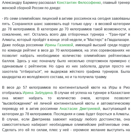
Александру Бармину рассказал
Константин Философенко
, главный тренер
женской сборной России по дзюдо:
- Из семи олимпийских лицензий в активе россиянок на сегодня завоёваны
пять. Сохранился шанс завоевать ещё только одну - в весовой категории
до 78 килограммов. В категории до 70 килограммов такой возможности, к
сожалению, нет. Остались всего два отборочных турнира - "Гран-при" в
Алматы, который пройдёт в конце этой недели, и "Мастерс" в Гвадалахаре.
Даже победа россиянки
Ирины Газиевой
, имеющей высший среди подруг
по команде рейтинг в весе до 70 килограммов, на этих соревнованиях не
позволит набрать необходимое количество олимпийских рейтинговых
баллов. Здесь у нас поначалу было несколько спортсменок примерно с
одинаковым с рейтингом. Но одна из них заболела, другая просто не
захотела "отбираться", не выдержав жёсткого графика турниров. Была
кандидатка из молодёжного состава, но и та получила травму.
В весе до 57 килограммов по континентальной квоте на Игры в Рио
отобралась
Ирина Заблудина
. В случае её успеха на турнире в Казахстане
она может набрать то количество очков, которое позволит
"высвобождению" её личной континентальной квоты и автоматическому
переводу её в актив россиянки
Анастасии Дмитриевой
, выступающей в
категории до 78 килограммов. Последняя и сама будет бороться в Алматы.
В случае, если Дмитриева завоюет награду любого достоинства, она
самостоятельно набирает необходимые олимпийские рейтинговые очки.
Сделать это ей по силам, плюс у неё - огромное желание выступить на