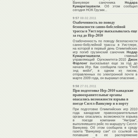
Ванкувере саночника
Нодара
Кумариташвили
. Об этом сообщил
сегодня НОК Грузии...
9:57
08.02.2011
Озабоченность по поводу
безопасности санно-бобслейной
трассы в Уистлере высказывалась еще
за год до Игр-2010
Озабоченность по поводу безопасности
санно-бобслейной трассы в Уистлере,
на которой в первый день Олимпийских
игр погиб грузинский саночник
Нодар
Кумариташвили
, главный
управляющий Оргкомитета-2010
Джон
Фэрлонг
высказывал еще за год до
начала Игр. Как сообщила газета "Глоб
энд мейл", в одном из писем,
отправленных по электронной почте в
марте 2009 года, он выражал опасение...
9:58
27.01.2011
При подготовке Игр-2010 канадские
правоохранительные органы
опасались возможности взрыва в
поезде Сиэтл-Ванкувер и в порту
При подготовке Олимпийских игр 2010
года канадские правоохранительные
органы опасались возможности взрыва
в поезде компании "Амтрак",
выполнявшего рейс по маршруту Сиэтл-
Ванкувер. Об этом сообщила в среду
газета "Ванкувер сан" со ссылкой на
попавшие в ее распоряжение