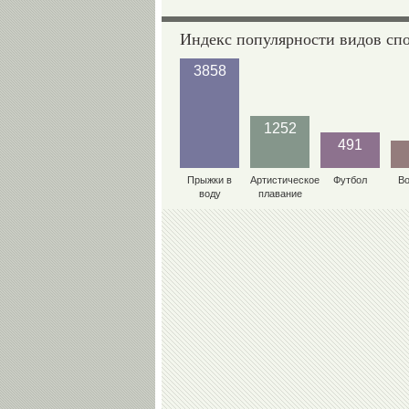
Индекс популярности видов сп
3858
1252
491
Прыжки в
Артистическое
Футбол
В
воду
плавание