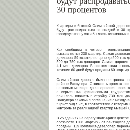
будут распродавать
30 процентов
Квартиры в бывшей Олимпийской деревне
будут распродаваться со скидкой в 30 п
городскую казну хотя бы часть вложенных в
Как сообщила в четверг телекомпания
выставляется 230 квартир. Самая дешевая
долларов, 59 квартир по цене до 500 тыс д
500 до 750 тыс долларов. Самые дорогие 
4,1 млн долларов. В соответствии с нов
течение 60 дней будут проданы 60 квартир
Олимпийская деревня была построена на
районе Ванкувера. Стоимость проекта сос
несколько месяцев до завершения проекта
с серьезными финансовыми трудностям
пришлось вложить в стройку 730 млн до
Ванкувера заключил соглашение с междуна
"Эрнст энд Янг", в соответствии с которы
контроль за реализацией квартир бывшей 
В 25 зданиях на берегу Фалс-Крик в центр
сложности 1108 квартир - от пентхаусов д
проданы, 119 компания-девелопер переоб