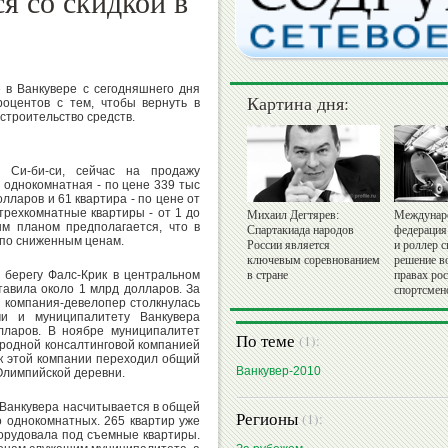
ся со скидкой в
 в Ванкувере с сегодняшнего дня
Картина дня:
роцентов с тем, чтобы вернуть в
 строительство средств.
 Си-би-си, сейчас на продажу
 однокомнатная - по цене 339 тыс
олларов и 61 квартира - по цене от
трехкомнатные квартиры - от 1 до
Михаил Дегтярев:
Междунар
ым планом предполагается, что в
Спартакиада народов
федерация
 по сниженным ценам.
России является
и роллер с
ключевым соревнованием
решение в
 берегу Фалс-Крик в центральном
в стране
правах ро
тавила около 1 млрд долларов. За
спортсмен
 компания-девелопер столкнулась
и и муниципалитету Ванкувера
лларов. В ноябре муниципалитет
По теме
(1):
родной консалтинговой компанией
м к этой компании переходил общий
Ванкувер-2010
Олимпийской деревни.
е Ванкувера насчитывается в общей
Регионы
(1):
о однокомнатных. 265 квартир уже
орудовала под съемные квартиры.