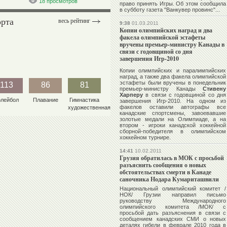
18 просмотров
право принять Игры. Об этом сообщила
в субботу газета "Ванкувер провинс"...
орта
весь рейтинг
9:38
01.03.2011
Копии олимпийских наград и два
факела олимпийской эстафеты
вручены премьер-министру Канады в
связи с годовщиной со дня
завершения Игр-2010
Копии олимпийских и паралимпийских
наград, а также два факела олимпийской
эстафеты были вручены в понедельник
113
86
81
премьер-министру Канады
Стивену
Харперу
в связи с годовщиной со дня
олейбол
Плавание
Гимнастика
завершения Игр-2010. На одном из
факелов оставили автографы все
художественная
канадские спортсмены, завоевавшие
золотые медали на Олимпиаде, а на
втором - игроки канадской хоккейной
сборной-победителя в олимпийском
хоккейном турнире.
14:41
10.02.2011
Грузия обратилась в МОК с просьбой
разъяснить сообщения о новых
обстоятельствах смерти в Канаде
саночника Нодара Кумариташвили
Национальный олимпийский комитет /
НОК/ Грузии направил письмо
руководству Международного
олимпийского комитета /МОК/ с
просьбой дать разъяснения в связи с
сообщением канадских СМИ о новых
деталях гибели в феврале 2010 года в