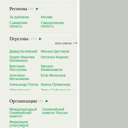
Регионы
(4):
За рубежом
Москва
Самарская
Свердловская
область
область
Персоны
(13):
весь список
Давид Белявский
Михаил Дегтярев
Лидия Иванова
Наталья Ищенко
(Калинина)
Виктория
Михаил
Листунова
Мамиашвили
Ангелина
Егор Мехонцев
Мельникова
Александр Попов
Ирина Привалова
Абдулрашид
Эмин Сефершаев
Садулаев
Виталий Щербо
Организации
(3):
Международный
Олимпийский
Олимпийский
комитет России
комитет
Федерация
спортивной