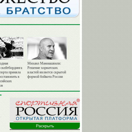
одная
Михаил Мамиашвили:
 скейтбординга
Решение хорватских
порта приняла
властей является скрытой
осстановить в
формой бойкота России
ссийских
ов
Раскрыть