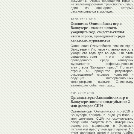
документы. Угроза проведения теракта
на железнодорожном транспорте - лишь
один из сценариев, который
рассматривался в докладе...
10:30
27.12.2010
Освещение Олимпийских игр в
Ванкувере - главная новость
уходящего года, свидетельствуют
итоги опроса, проведенного среди
канадских журналистов
Освещение Олимпийских зимних игр в
Ванкувере и Уистлере - главная новость
уходящего года для Канады. Об этом
свидетельствуют итоги опроса,
проведенного среди канадских
журналистов информационным
агентством "Канадиэн пресс". По всей
стране 46 процентов редакторов,
руководителей отделов новостей и
ведущих информационных
телепрограмм назвали Олимпиаду
важнейшим событием года...
9:01
22.12.2010
Организаторы Олимпийских игр в
Ванкувере списали в виде убытков 2
млн долларов США
Организаторы Олимпийских игр-2010 в
Ванкувере списали в виде убытков 2
млн долларов США из окончательно
сведенного бюджета Игр, потерянных
вследствие махинации с билетами
латвийской преступной группировки. Об
этом сообщает сегодня газета "Дейли