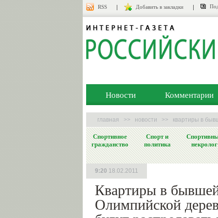
Под
RSS
Добавить в закладки
Новости
Комментарии
главная
>>
новости
>>
квартиры в бывш
Спортивное
Спорт и
Спортивн
гражданство
политика
некролог
9:20
18.02.2011
Квартиры в бывше
Олимпийской дерев