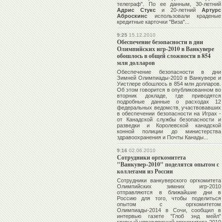
телеграф". По ее данным, 30-летний
Адрис Стукс
и 20-летний
Артурс
Аброскинс
использовали краденые
кредитные карточки "Виза"...
9:25
15.12.2010
Обеспечение безопасности в дни
Олимпийских игр-2010 в Ванкувере
обошлось в общей сложности в 854
млн долларов
Обеспечение безопасности в дни
Зимней Олимпиады-2010 в Ванкувере и
Уистлере обошлось в 854 млн долларов.
Об этом говорится в опубликованном во
вторник докладе, где приводятся
подробные данные о расходах 12
федеральных ведомств, участвовавших
в обеспечении безопасности на Играх -
от Канадской службы безопасности и
разведки и Королевской канадской
конной полиции до министерства
здравоохранения и Почты Канады...
9:16
02.06.2010
Сотрудники оргкомитета
"Ванкувер-2010" поделятся опытом с
коллегами из России
Сотрудники ванкуверского оргкомитета
Олимпийских зимних игр-2010
отправляются в ближайшие дни в
Россию для того, чтобы поделиться
опытом с оргкомитетом
Олимпиады-2014 в Сочи, сообщил в
интервью газете "Глоб энд мейл"