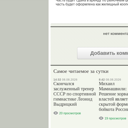
Часть будет сдана в аренду по рыночным 
часть будет оформлена как жилищный кооп
нет коммент
Добавить ком
Самое читаемое за сутки
14:32
08.08.2026
8:42
08.08.2026
Скончался
Михаил
заслуженный тренер
Мамиашвили:
СССР по спортивной
Решение хорва
гимнастике Леонид
властей являет
Выдрицкий
скрытой форм
бойкота Росси
20 просмотров
19 просмотров