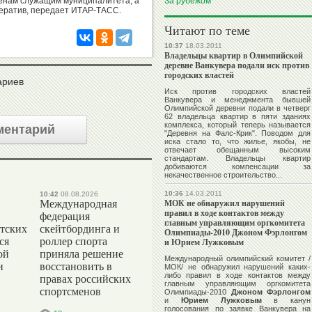
ценам служащим муниципалитета, а
За рубежом
ератив, передает ИТАР-ТАСС.
Читают по теме
10:37
18.03.2011
Владельцы квартир в Олимпийской
деревне Ванкувера подали иск против
городских властей
ариев
Иск против городских властей
Ванкувера и менеджмента бывшей
Олимпийской деревни подали в четверг
62 владельца квартир в пяти зданиях
комплекса, который теперь называется
ментарий
"Деревня на Фалс-Крик". Поводом для
иска стало то, что жилье, якобы, не
отвечает обещанным высоким
стандартам. Владельцы квартир
добиваются компенсации за
некачественное строительство...
10:36
14.03.2011
10:42
08.08.2026
МОК не обнаружил нарушений
Международная
правил в ходе контактов между
федерация
главным управляющим оргкомитета
тских
скейтбординга и
Олимпиады-2010 Джоном Фэрлонгом
ся
роллер спорта
и Юрием Лужковым
ой
приняла решение
Международный олимпийский комитет /
и
восстановить в
МОК/ не обнаружил нарушений каких-
либо правил в ходе контактов между
правах российских
главным управляющим оргкомитета
спортсменов
Олимпиады-2010
Джоном Фэрлонгом
и
Юрием Лужковым
в канун
голосования по заявке Ванкувера на