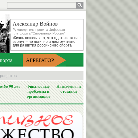
Александр Войнов
Руководитель проекта Цифровая
платформа "Спортивная Россия"
Жизнь показывает, что ждать пока нас
вернут – не логично и деструктивно
для развития российского спорта
порта
АГРЕГАТОР
процентов
мбо 90 лет
Финансовые
Назначения и
проблемы в
отставки
организации