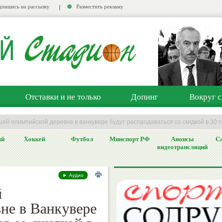
пишись на рассылку
Разместить рекламу
Отставки и не только
Допинг
Вокруг с
ей олимпийской деревне в ванкувере будут распродаваться со скидкой в 30 
ый
Хоккей
Футбол
Минспорт РФ
Анонсы
Са
видеотрансляций
► Аудио
й
не в Ванкувере