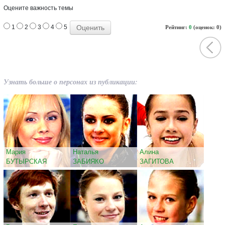
Оцените важность темы
1
2
3
4
5
Рейтинг:
0
(оценок: 0)
Узнать больше о персонах из публикации:
Мария
Наталья
Алина
БУТЫРСКАЯ
ЗАБИЯКО
ЗАГИТОВА