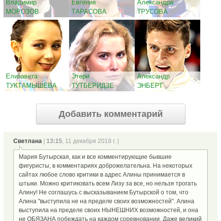
Владимир
Евгения
Александра
МОРОЗОВ
ТАРАСОВА
ТРУСОВА
Елизавета
Этери
Александр
ТУКТАМЫШЕВА
ТУТБЕРИДЗЕ
ЭНБЕРТ
Добавить комментарий
Светлана
|
13:15
, 11 декабря 2018 г. |
Мария Бутырская, как и все комментирующие бывшие
фигуристы, в комментариях доброжелательна. На некоторых
сайтах любое слово критики в адрес Алины принимается в
штыки. Можно критиковать всем Лизу за все, но нельзя трогать
Алину! Не соглашусь с высказыванием Бутырской о том, что
Алина "выступила не на пределе своих возможностей". Алина
выступила на пределе своих НЫНЕШНИХ возможностей, и она
не ОБЯЗАНА побеждать на каждом соревновании. Даже великий