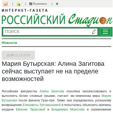
Подпишись
Ме
Новости
11:00
11.12.2018
Мария Бутырская: Алина Загитова
сейчас выступает не на пределе
возможностей
Российская фигуристка
Алина Загитова
способна прогрессировать и
выполнять более сложные прыжки, считает экс-чемпионка мира
Мария
Бутырская
после финала Гран-при. Также она порадовалась успешному
возвращению
Елизаветы Туктамышевой
и попыталась объяснить причины
неудачи
Евгении Тарасовой
и
Владимира Морозова
в соревновании