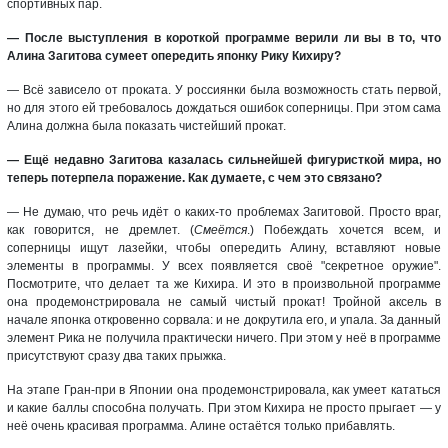
спортивных пар.
— После выступления в короткой программе верили ли вы в то, что
Алина Загитова сумеет опередить японку Рику Кихиру?
— Всё зависело от проката. У россиянки была возможность стать первой,
но для этого ей требовалось дождаться ошибок соперницы. При этом сама
Алина должна была показать чистейший прокат.
— Ещё недавно Загитова казалась сильнейшей фигуристкой мира, но
теперь потерпела поражение. Как думаете, с чем это связано?
— Не думаю, что речь идёт о каких-то проблемах Загитовой. Просто враг,
как говорится, не дремлет. (
Смеётся
.) Побеждать хочется всем, и
соперницы ищут лазейки, чтобы опередить Алину, вставляют новые
элементы в программы. У всех появляется своё "секретное оружие".
Посмотрите, что делает та же Кихира. И это в произвольной программе
она продемонстрировала не самый чистый прокат! Тройной аксель в
начале японка откровенно сорвала: и не докрутила его, и упала. За данный
элемент Рика не получила практически ничего. При этом у неё в программе
присутствуют сразу два таких прыжка.
На этапе Гран-при в Японии она продемонстрировала, как умеет кататься
и какие баллы способна получать. При этом Кихира не просто прыгает — у
неё очень красивая программа. Алине остаётся только прибавлять.