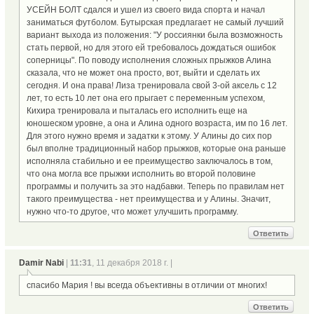
УСЕЙН БОЛТ сдался и ушел из своего вида спорта и начал
заниматься футболом. Бутырская предлагает не самый лучший
вариант выхода из положения: "У россиянки была возможность
стать первой, но для этого ей требовалось дождаться ошибок
соперницы". По поводу исполнения сложных прыжков Алина
сказала, что не может она просто, вот, выйти и сделать их
сегодня. И она права! Лиза тренировала свой 3-ой аксель с 12
лет, то есть 10 лет она его прыгает с переменным успехом,
Кихира тренировала и пыталась его исполнить еще на
юношеском уровне, а она и Алина одного возраста, им по 16 лет.
Для этого нужно время и задатки к этому. У Алины до сих пор
был вполне традиционный набор прыжков, которые она раньше
исполняла стабильно и ее преимущество заключалось в том,
что она могла все прыжки исполнить во второй половине
программы и получить за это надбавки. Теперь по правилам нет
такого преимущества - нет преимущества и у Алины. Значит,
нужно что-то другое, что может улучшить программу.
Ответить
Damir Nabi
|
11:31
, 11 декабря 2018 г. |
спасибо Мария ! вы всегда объективны в отличии от многих!
Ответить