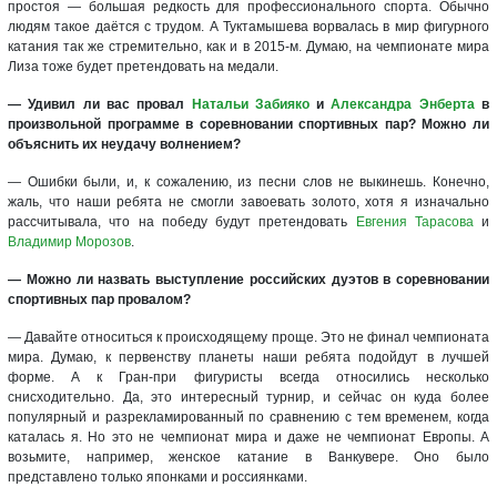
простоя — большая редкость для профессионального спорта. Обычно
людям такое даётся с трудом. А Туктамышева ворвалась в мир фигурного
катания так же стремительно, как и в 2015-м. Думаю, на чемпионате мира
Лиза тоже будет претендовать на медали.
— Удивил ли вас провал
Натальи Забияко
и
Александра Энберта
в
произвольной программе в соревновании спортивных пар? Можно ли
объяснить их неудачу волнением?
— Ошибки были, и, к сожалению, из песни слов не выкинешь. Конечно,
жаль, что наши ребята не смогли завоевать золото, хотя я изначально
рассчитывала, что на победу будут претендовать
Евгения Тарасова
и
Владимир Морозов
.
— Можно ли назвать выступление российских дуэтов в соревновании
спортивных пар провалом?
— Давайте относиться к происходящему проще. Это не финал чемпионата
мира. Думаю, к первенству планеты наши ребята подойдут в лучшей
форме. А к Гран-при фигуристы всегда относились несколько
снисходительно. Да, это интересный турнир, и сейчас он куда более
популярный и разрекламированный по сравнению с тем временем, когда
каталась я. Но это не чемпионат мира и даже не чемпионат Европы. А
возьмите, например, женское катание в Ванкувере. Оно было
представлено только японками и россиянками.