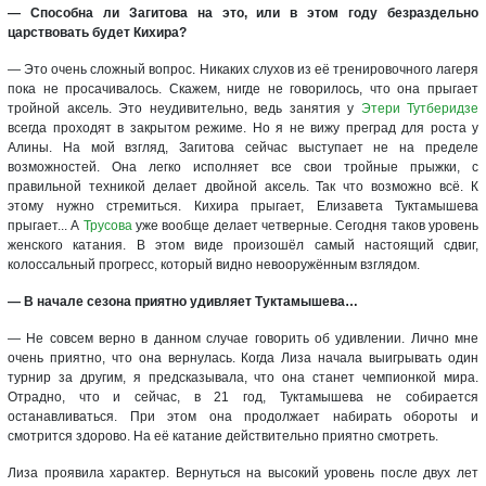
— Способна ли Загитова на это, или в этом году безраздельно
царствовать будет Кихира?
— Это очень сложный вопрос. Никаких слухов из её тренировочного лагеря
пока не просачивалось. Скажем, нигде не говорилось, что она прыгает
тройной аксель. Это неудивительно, ведь занятия у
Этери Тутберидзе
всегда проходят в закрытом режиме. Но я не вижу преград для роста у
Алины. На мой взгляд, Загитова сейчас выступает не на пределе
возможностей. Она легко исполняет все свои тройные прыжки, с
правильной техникой делает двойной аксель. Так что возможно всё. К
этому нужно стремиться. Кихира прыгает, Елизавета Туктамышева
прыгает... А
Трусова
уже вообще делает четверные. Сегодня таков уровень
женского катания. В этом виде произошёл самый настоящий сдвиг,
колоссальный прогресс, который видно невооружённым взглядом.
— В начале сезона приятно удивляет Туктамышева…
— Не совсем верно в данном случае говорить об удивлении. Лично мне
очень приятно, что она вернулась. Когда Лиза начала выигрывать один
турнир за другим, я предсказывала, что она станет чемпионкой мира.
Отрадно, что и сейчас, в 21 год, Туктамышева не собирается
останавливаться. При этом она продолжает набирать обороты и
смотрится здорово. На её катание действительно приятно смотреть.
Лиза проявила характер. Вернуться на высокий уровень после двух лет