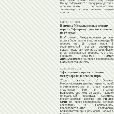
благотворительный вечер под эгидой
Фонда "Мархамат" в поддержку детей с
ограниченными возможностями,
занимающихся адаптивными видами
спорта.
9:36
06.02.2013
В зимних Международных детских
играх в Уфе примут участие команды
из 19 стран
В VI зимних Международных детских
играх в Уфе примут участие команды 58
городов из 19 стран мира. В
окончательный состав участников
вошли представители из 30 российских
и 28 иностранных городов. Об этом
сообщил вице-мэр
Рамил
Дильмухаметов
на пресс-конференции
в администрации Уфы.
11:52
23.01.2013
Уфа готовится принять Зимние
международные детские игры
"Уфа готовится к VI Зимним
Международным детским играм со всей
ответственностью и готова принять
участников Игр в столице
Башкортостана хоть сегодня", - заявил
генеральный секретарь Комитета
Международных детских игр
Ричард
Смит
на пресс-конференции, которая
состоялась в Полномочном
представительстве Республики
Башкортостан при Президенте России в