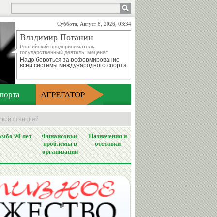
Суббота, Август 8, 2026, 03:34
Владимир Потанин
Российский предприниматель,
государственный деятель, меценат
Надо бороться за реформирование
всей системы международного спорта
порта
АГРЕГАТОР
ской станцией
мбо 90 лет
Финансовые
Назначения и
проблемы в
отставки
организации