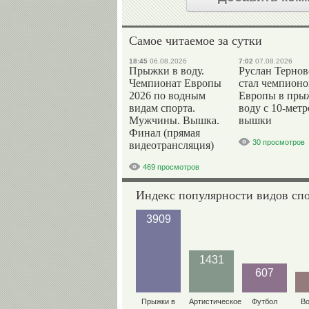
Самое читаемое за сутки
18:45
06.08.2026
7:02
07.08.2026
Прыжки в воду.
Руслан Терно
Чемпионат Европы
стал чемпион
2026 по водным
Европы в пры
видам спорта.
воду с 10-мет
Мужчины. Вышка.
вышки
Финал (прямая
30 просмотров
видеотрансляция)
469 просмотров
Индекс популярности видов сп
3909
1431
607
Прыжки в
Артистическое
Футбол
В