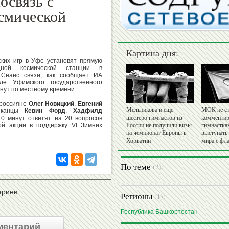
освязь с
смической
Картина дня:
ских игр в Уфе установят прямую
дной космической станции в
Сеанс связи, как сообщает ИА
ле Уфимского государственного
инут по местному времени.
(россияне
Олег Новицкий
,
Евгений
Мельникова и еще
МОК не ст
иканцы
Кевин Форд
,
Хадфилд
шестеро гимнастов из
комментир
10 минут ответят на 20 вопросов
ой акции в поддержку VI Зимних
России не получили визы
гимнастка
на чемпионат Европы в
выступать
Хорватии
мира с фл
По теме
(2):
ариев
Регионы
(1):
Республика Башкортостан
ментарий