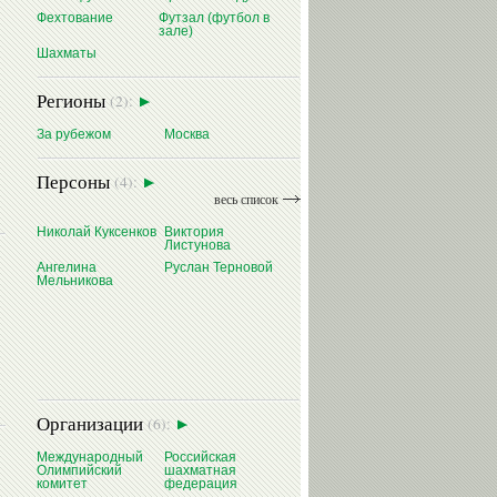
Фехтование
Футзал (футбол в
зале)
Шахматы
Регионы
(2):
За рубежом
Москва
Персоны
(4):
весь список
Николай Куксенков
Виктория
Листунова
Ангелина
Руслан Терновой
Мельникова
Организации
(6):
Международный
Российская
Олимпийский
шахматная
комитет
федерация