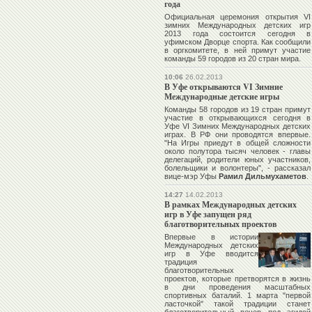
года
Официальная церемония открытия VI
зимних Международных детских игр
2013 года состоится сегодня в
уфимском Дворце спорта. Как сообщили
в оргкомитете, в ней примут участие
команды 59 городов из 20 стран мира.
10:06
26.02.2013
В Уфе открываются VI Зимние
Международные детские игры
Команды 58 городов из 19 стран примут
участие в открывающихся сегодня в
Уфе VI Зимних Международных детских
играх. В РФ они проводятся впервые.
"На Игры приедут в общей сложности
около полутора тысяч человек - главы
делегаций, родители юных участников,
болельщики и волонтеры", - рассказал
вице-мэр Уфы
Рамил Дильмухаметов
.
14:27
14.02.2013
В рамках Международных детских
игр в Уфе запущен ряд
благотворительных проектов
Впервые в истории
Международных детских
игр в Уфе вводится
традиция
благотворительных
проектов, которые претворятся в жизнь
в дни проведения масштабных
спортивных баталий. 1 марта "первой
ласточкой" такой традиции станет