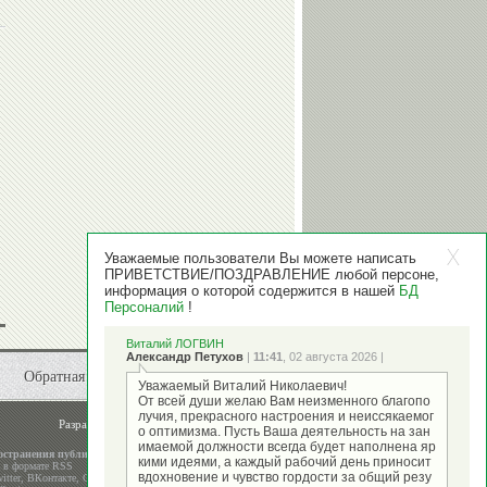
Уважаемые пользователи Вы можете написать
ПРИВЕТСТВИЕ/ПОЗДРАВЛЕНИЕ любой персоне,
информация о которой содержится в нашей
БД
Персоналий
!
Виталий ЛОГВИН
Александр Петухов
|
11:41
, 02 августа 2026 |
Обратная связь
Уважаемый Виталий Николаевич!
От всей души желаю Вам неизменного благопо
лучия, прекрасного настроения и неиссякаемог
Разработка и поддержка
ООО "Стадион"
о оптимизма. Пусть Ваша деятельность на зан
имаемой должности всегда будет наполнена яр
остранения публикаций
кими идеями, а каждый рабочий день приносит
а в формате RSS
вдохновение и чувство гордости за общий резу
itter
,
ВКонтакте
,
Google+