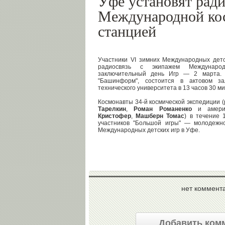
Уфе установят ради
Международной ко
станцией
Участники VI зимних Международных дет
радиосвязь с экипажем Междунаро
заключительный день Игр — 2 марта. 
"Башинформ", состоится в актовом за
технического университета в 13 часов 30 м
Космонавты 34-й космической экспедиции 
Тарелкин
,
Роман Романенко
и амер
Кристофер
,
Машберн Томас
) в течение 
участников "Большой игры" — молодежн
Международных детских игр в Уфе.
нет коммент
Добавить ком