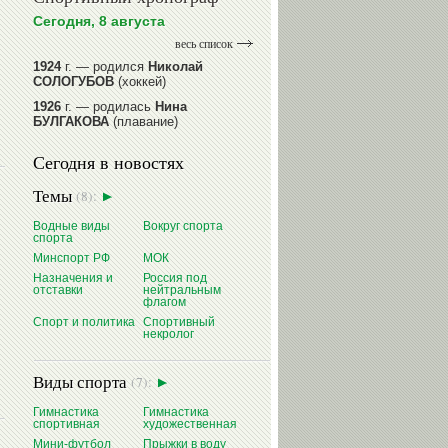
Сегодня, 8 августа
весь список
1924
г. — родился
Николай
СОЛОГУБОВ
(хоккей)
1926
г. — родилась
Нина
БУЛГАКОВА
(плавание)
1941
г. — родилась
Равиля
Сегодня в новостях
ПРОКОПЕНКО (САЛИМОВА)
(баскетбол)
Темы
(8):
1964
г. — родился
Николай
ЖУРАВСКИЙ
(гребля на байдарках
Водные виды
Вокруг спорта
и каноэ)
спорта
1964
г. — родился
Юрий ХМЫЛЕВ
Минспорт РФ
МОК
(хоккей)
Назначения и
Россия под
отставки
нейтральным
читать далее
флагом
Спорт и политика
Спортивный
некролог
Виды спорта
(7):
Гимнастика
Гимнастика
спортивная
художественная
Мини-футбол
Прыжки в воду