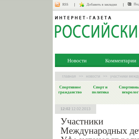
Под
RSS
Добавить в закладки
Новости
Комментарии
главная
>>
новости
>>
участники межд
Спортивное
Спорт и
Спортивн
гражданство
политика
некролог
12:02
12.02.2013
Участники
Международных дет