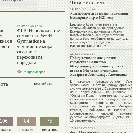
Читают по теме
14:42
15.01.2014
Уфа поборется за право проведения
Всемирных игр в 2021 году
Башкирия будет участвовать в
20:47
06.08.2026
заявочной кампании на проведение
вой
ФГР: Использование
Всемирных игр по неолимпийским
ом
символики World
видам спорта в 2021 году в столице
региона Уфе, сообщил представитель
жках в
Gymnastics на
пресс-службы президента
ровой
чемпионате мира
Башкортостана в среду.
связано с
12:42
06.03.2013
переходным
Победителями в дисциплине
слоупстайл на шестых
порядком
Международных зимних детских
играх в Уфе стали Владислав
24 просмотров
Хадарин и Александра Аполихина
В столице Башкортостана Уфе
орта
весь рейтинг
завершились шестые Международные
зимние детские игры. В заключительный
день соревнований на склонах ГК
"Олимпик-Парк" состоялись старты
юных сноубордистов в слоупстайле. В
мастерстве состязались юные
спортсмены из Австралии, Австрии,
Италии, Швейцарии и России. В
соревнованиях юношей приняли
участие 32 сноубордиста, у девушек -
106
84
75
19 спортсменок.
15:24
27.02.2013
олейбол
Плавание
Гимнастика
Флаг Международных детских игр,