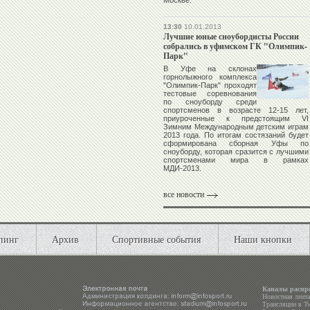
Москве.
13:30
10.01.2013
Лучшие юные сноубордисты России
собрались в уфимском ГК "Олимпик-
Парк"
В Уфе на склонах
горнолыжного комплекса
"Олимпик-Парк" проходят
тестовые соревнования
по сноуборду среди
спортсменов в возрасте 12-15 лет,
приуроченные к предстоящим VI
Зимним Международным детским играм
2013 года. По итогам состязаний будет
сформирована сборная Уфы по
сноуборду, которая сразится с лучшими
спортсменами мира в рамках
МДИ-2013.
все новости
пинг
Архив
Спортивные события
Наши кнопки
Каналы распр
Новостная лент
Трансляции в
Tw