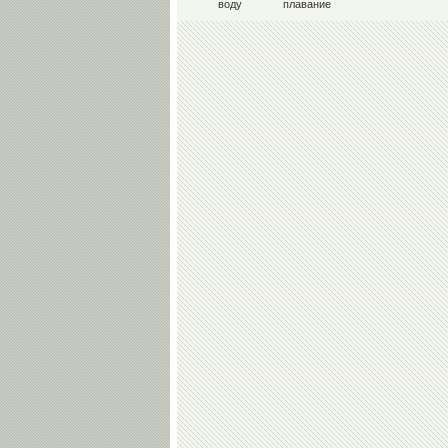
воду
плавание