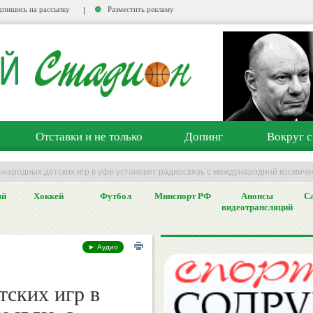
пишись на рассылку
Разместить рекламу
Отставки и не только
Допинг
Вокруг с
ународных детских игр в уфе установят радиосвязь с международной космиче
ый
Хоккей
Футбол
Минспорт РФ
Анонсы
Са
видеотрансляций
► Аудио
ских игр в