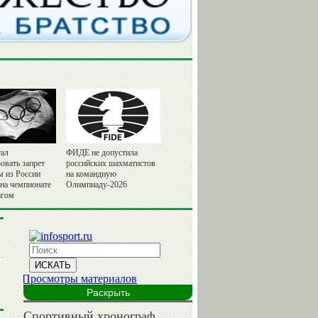
ал
ФИДЕ не допустила
овать запрет
российских шахматистов
м из России
на командную
 на чемпионате
Олимпиаду-2026
агом
Раскрыть
Спортивный хронограф