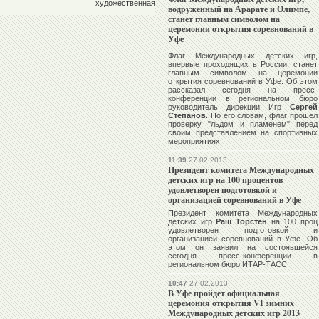
художественная
водруженный на Арарате и Олимпе,
станет главным символом на
церемонии открытия соревнований в
Уфе
Флаг Международных детских игр,
впервые проходящих в России, станет
главным символом на церемонии
открытия соревнований в Уфе. Об этом
рассказал сегодня на пресс-
конференции в региональном бюро
руководитель дирекции Игр
Сергей
Степанов
. По его словам, флаг прошел
проверку "льдом и пламенем" перед
своим представлением на спортивных
мероприятиях.
11:39
27.02.2013
Президент комитета Международных
детских игр на 100 процентов
удовлетворен подготовкой и
организацией соревнований в Уфе
Президент комитета Международных
детских игр
Раш Торстен
на 100 проц
удовлетворен подготовкой и
организацией соревнований в Уфе. Об
этом он заявил на состоявшейся
сегодня пресс-конференции в
региональном бюро ИТАР-ТАСС.
10:47
27.02.2013
В Уфе пройдет официальная
церемония открытия VI зимних
Международных детских игр 2013