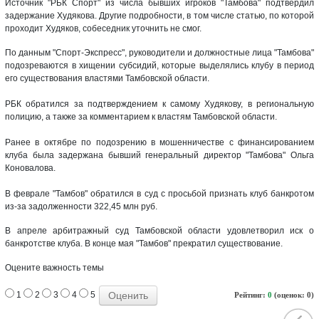
Источник "РБК Спорт" из числа бывших игроков "Тамбова" подтвердил
задержание Худякова. Другие подробности, в том числе статью, по которой
проходит Худяков, собеседник уточнить не смог.
По данным "Спорт-Экспресс", руководители и должностные лица "Тамбова"
подозреваются в хищении субсидий, которые выделялись клубу в период
его существования властями Тамбовской области.
РБК обратился за подтверждением к самому Худякову, в региональную
полицию, а также за комментарием к властям Тамбовской области.
Ранее в октябре по подозрению в мошенничестве с финансированием
клуба была задержана бывший генеральный директор "Тамбова" Ольга
Коновалова.
В феврале "Тамбов" обратился в суд с просьбой признать клуб банкротом
из-за задолженности 322,45 млн руб.
В апреле арбитражный суд Тамбовской области удовлетворил иск о
банкротстве клуба. В конце мая "Тамбов" прекратил существование.
Оцените важность темы
1
2
3
4
5
Рейтинг:
0
(оценок: 0)