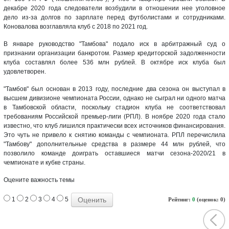
декабре 2020 года следователи возбудили в отношении нее уголовное
дело из-за долгов по зарплате перед футболистами и сотрудниками.
Коновалова возглавляла клуб с 2018 по 2021 год.
В январе руководство "Тамбова" подало иск в арбитражный суд о
признании организации банкротом. Размер кредиторской задолженности
клуба составлял более 536 млн рублей. В октябре иск клуба был
удовлетворен.
"Тамбов" был основан в 2013 году, последние два сезона он выступал в
высшем дивизионе чемпионата России, однако не сыграл ни одного матча
в Тамбовской области, поскольку стадион клуба не соответствовал
требованиям Российской премьер-лиги (РПЛ). В ноябре 2020 года стало
известно, что клуб лишился практически всех источников финансирования.
Это чуть не привело к снятию команды с чемпионата. РПЛ перечислила
"Тамбову" дополнительные средства в размере 44 млн рублей, что
позволило команде доиграть оставшиеся матчи сезона-2020/21 в
чемпионате и кубке страны.
Оцените важность темы
1
2
3
4
5
Рейтинг:
0
(оценок: 0)