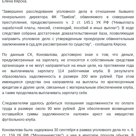
Елена Кярсна.
"Завершено расследование уголовного дела в отношении бывшего
генерального директора ФК "Тамбов", обвиняемого в совершении
преступления, предусмотренного ч. 2 ст. 145.1 УК РФ ("Невыплата
заработной платы, пенсий, стипендий, пособий и иных выплат"). В ходе
следствия собрана достаточная доказательственная база, позволяющая
направить уголовное дело с утвержденным прокурором обвинительным
заключением в суд для рассмотрения по существу", - сообщила Кярсна.
По данным СК, Коновалова, достоверно зная о том, что деньги,
предусмотренные на зарплату, не относятся к собственным средствам
организации и не могут направляться на иные цели, на протяжении года
не выплачивала зарплату 114 работникам клуба. В результате
образовалась задолженность в размере 200 млн рублей. При этом
имеющиеся средства она направляла на выплаты по краткосрочным
кредитам и другие цели, связанные с материальным обеспечением клуба,
а также продолжала выплачивать зарплату себе.
Следователям удалось добиться погашения задолженности по оплате
труда в размере около 90 млн рублей. Для обеспечения возмещения
оставшейся суммы задолженности наложен арест на имущество
футбольного клуба.
Коновалова была задержана 30 сентября в рамках уголовного дела по ч. 4.
ст. 159 УК РФ ("Мошенничество"), у нее в квартире прошли обыски. В