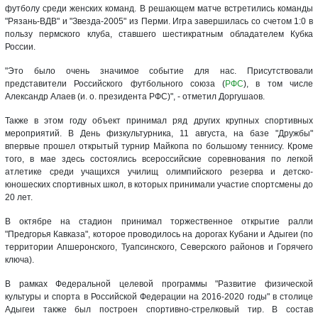
футболу среди женских команд. В решающем матче встретились команды
"Рязань-ВДВ" и "Звезда-2005" из Перми. Игра завершилась со счетом 1:0 в
пользу пермского клуба, ставшего шестикратным обладателем Кубка
России.
"Это было очень значимое событие для нас. Присутствовали
представители Российского футбольного союза (
РФС
), в том числе
Александр Алаев (и. о. президента РФС)", - отметил Доргушаов.
Также в этом году объект принимал ряд других крупных спортивных
мероприятий. В День физкультурника, 11 августа, на базе "Дружбы"
впервые прошел открытый турнир Майкопа по большому теннису. Кроме
того, в мае здесь состоялись всероссийские соревнования по легкой
атлетике среди учащихся училищ олимпийского резерва и детско-
юношеских спортивных школ, в которых принимали участие спортсмены до
20 лет.
В октябре на стадион принимал торжественное открытие ралли
"Предгорья Кавказа", которое проводилось на дорогах Кубани и Адыгеи (по
территории Апшеронского, Туапсинского, Северского районов и Горячего
ключа).
В рамках Федеральной целевой программы "Развитие физической
культуры и спорта в Российской Федерации на 2016-2020 годы" в столице
Адыгеи также был построен спортивно-стрелковый тир. В состав