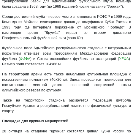
тренировочной базой для одноименного футбольного клуба. Команда
была создана в 1963 году (до 1968 года клуб носил название "Урожай").
Среди достижений клуба - первое место в чемпионате РСФСР в 1969 году.
Команда из Майкопа сенсационно дошла до полуфинала Кубка России в
1993 году, где потерпела поражение от московского "Торпедо". В
настоящее время "Дружба" играет во втором дивизионе
Профессиональной футбольной лиги (зона Юг).
Футбольное поле Адыгейского республиканского стадиона с натуральным
покрытием отвечает всем требованиям Международной федерации
футбола (
ФИФА
) и Союза европейских футбольных ассоциаций (
УЕФА
).
Размер поля составляет 104х68 м.
На территории арены есть также небольшая футбольная площадка с
искусственным покрытием (40х20 м). Здесь проводятся тренировки для
воспитанников местной детско- юношеской спортивной школы
олимпийского резерва по футболу.
Также на территории стадиона базируется Федерация футбола
Республики Адыгея и республиканский комитет по физической культуре и
спорту.
Площадка для крупных мероприятий
28 октября на стадионе "Дружба" состоялся финал Кубка России по