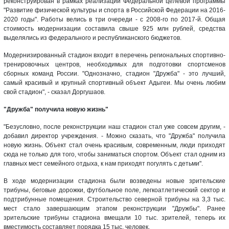
реконструирован в рамках реализации Федеральной целевой программы
"Развитие физической культуры и спорта в Российской Федерации на 2016-
2020 годы". Работы велись в три очереди - с 2008-го по 2017-й. Общая
стоимость модернизации составила свыше 925 млн рублей, средства
выделялись из федерального и республиканского бюджетов.
Модернизированный стадион входит в перечень региональных спортивно-
тренировочных центров, необходимых для подготовки спортсменов
сборных команд России. "Однозначно, стадион "Дружба" - это лучший,
самый красивый и крупный спортивный объект Адыгеи. Мы очень любим
свой стадион", - сказал Доргушаов.
"Дружба" получила новую жизнь"
"Безусловно, после реконструкции наш стадион стал уже совсем другим, -
добавил директор учреждения. - Можно сказать, что "Дружба" получила
новую жизнь. Объект стал очень красивым, современным, люди приходят
сюда не только для того, чтобы заниматься спортом. Объект стал одним из
главных мест семейного отдыха, к нам приходят погулять с детьми".
В ходе модернизации стадиона были возведены новые зрительские
трибуны, беговые дорожки, футбольное поле, легкоатлетический сектор и
подтрибунные помещения. Строительство северной трибуны на 3,3 тыс.
мест стало завершающим этапом реконструкции "Дружбы". Ранее
зрительские трибуны стадиона вмещали 10 тыс. зрителей, теперь их
вместимость составляет порядка 15 тыс. человек.