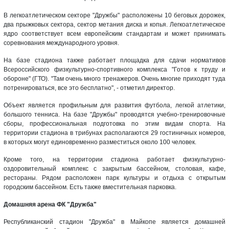
В легкоатлетическом секторе "Дружбы" расположены 10 беговых дорожек,
два прыжковых сектора, сектор метания диска и копья. Легкоатлетическое
ядро соответствует всем европейским стандартам и может принимать
соревнования международного уровня.
На базе стадиона также работает площадка для сдачи нормативов
Всероссийского физкультурно-спортивного комплекса "Готов к труду и
обороне" (ГТО). "Там очень много тренажеров. Очень многие приходят туда
потренироваться, все это бесплатно", - отметил директор.
Объект является профильным для развития футбола, легкой атлетики,
большого тенниса. На базе "Дружбы" проводятся учебно-тренировочные
сборы, профессиональная подготовка по этим видам спорта. На
территории стадиона в трибунах располагаются 29 гостиничных номеров,
в которых могут единовременно разместиться около 100 человек.
Кроме того, на территории стадиона работает физкультурно-
оздоровительный комплекс с закрытым бассейном, столовая, кафе,
рестораны. Рядом расположен парк культуры и отдыха с открытым
городским бассейном. Есть также вместительная парковка.
Домашняя арена ФК "Дружба"
Республиканский стадион "Дружба" в Майкопе является домашней