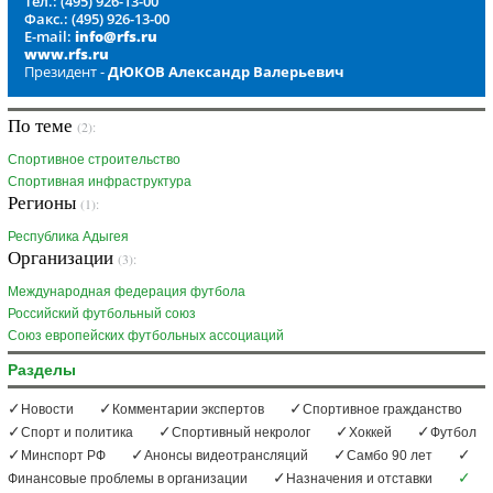
Тел.: (495) 926-13-00
Факс.: (495) 926-13-00
E-mail:
info@rfs.ru
www.rfs.ru
Президент -
ДЮКОВ Александр Валерьевич
По теме
(2):
Спортивное строительство
Спортивная инфраструктура
Регионы
(1):
Республика Адыгея
Организации
(3):
Международная федерация футбола
Российский футбольный союз
Союз европейских футбольных ассоциаций
Разделы
Новости
Комментарии экспертов
Спортивное гражданство
Спорт и политика
Спортивный некролог
Хоккей
Футбол
Минспорт РФ
Анонсы видеотрансляций
Самбо 90 лет
Финансовые проблемы в организации
Назначения и отставки