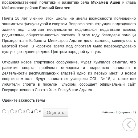
продовольственной политике и развитию села
Мухамед Ашев
и глава
Майкопского района
Евгений Ковалев
.
Почти 16 лет ученики этой школы не имели возможности полноценно
заниматься физкультурой и спортом. Вопрос о реконструкции подходящего
здания под спортзал неоднократно поднимался педагогами школы,
родителями, общественностью поселка. В этом году благодаря помощи
Президента и Кабинета Министров Адыгеи дело, наконец, сдвинулось с
мертвой точки. В короткое время под спортзал было переоборудовано
пустующее здание рядом с Центром народной культуры.
Открывая новое спортивное сооружение, Мурат Кумпилов отметил, что
развитие спорта, проблемы молодежи и подростков занимают в
деятельности республиканских властей одно из первых мест. В новом
спортивном зале будут заниматься учащиеся СОШ №18, а также все
любители спорта в поселке Тульском, сообщает официальный сайт
Государственного Совета-Хасэ Республики Адыгея.
Оцените важность темы
1
2
3
4
5
Рейтинг:
0
(оценок: 0)