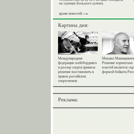
на турнире Большого шлема.
архив новостей
Картина дня:
Международная
Михаил Мамиашвил
федерация скейтбординга
Решение хорватских
и роллер спорта приняла
властей является ск
решение восстановить в
формой бойкота Рос
правах российских
спортсменов
Реклама: