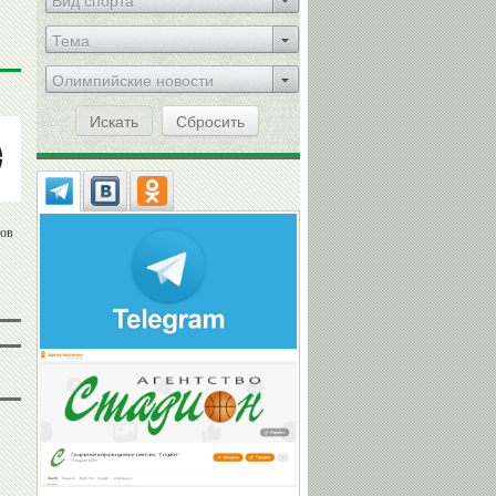
Вид спорта
Тема
Олимпийские новости
Искать
Сбросить
тов