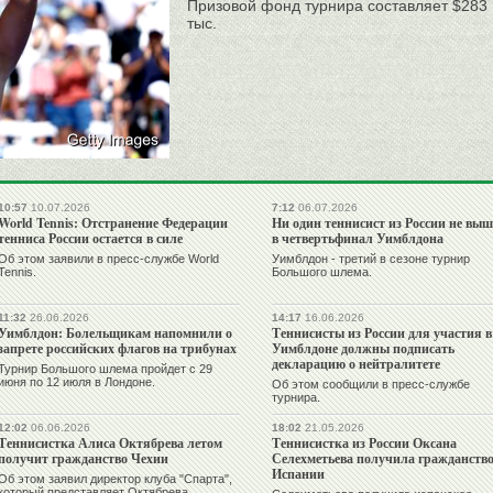
Призовой фонд турнира составляет $283
тыс.
10:57
10.07.2026
7:12
06.07.2026
World Tennis: Отстранение Федерации
Ни один теннисист из России не вы
тенниса России остается в силе
в четвертьфинал Уимблдона
Об этом заявили в пресс-службе World
Уимблдон - третий в сезоне турнир
Tennis.
Большого шлема.
11:32
26.06.2026
14:17
16.06.2026
Уимблдон: Болельщикам напомнили о
Теннисисты из России для участия в
запрете российских флагов на трибунах
Уимблдоне должны подписать
декларацию о нейтралитете
Турнир Большого шлема пройдет с 29
июня по 12 июля в Лондоне.
Об этом сообщили в пресс-службе
турнира.
12:02
06.06.2026
18:02
21.05.2026
Теннисистка Алиса Октябрева летом
Теннисистка из России Оксана
получит гражданство Чехии
Селехметьева получила гражданств
Испании
Об этом заявил директор клуба "Спарта",
который представляет Октябрева.