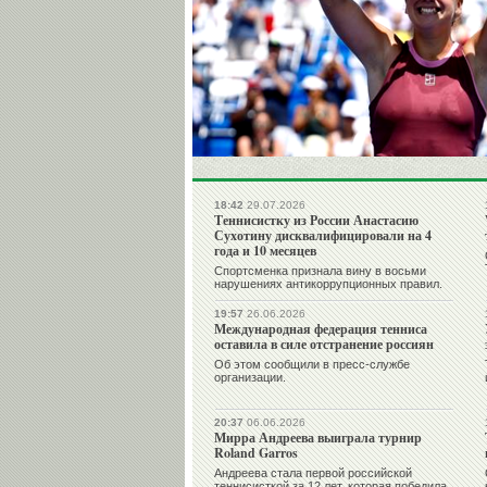
18:42
29.07.2026
Теннисистку из России Анастасию
Сухотину дисквалифицировали на 4
года и 10 месяцев
Спортсменка признала вину в восьми
нарушениях антикоррупционных правил.
19:57
26.06.2026
Международная федерация тенниса
оставила в силе отстранение россиян
Об этом сообщили в пресс-службе
организации.
20:37
06.06.2026
Мирра Андреева выиграла турнир
Roland Garros
Андреева стала первой российской
теннисисткой за 12 лет, которая победила