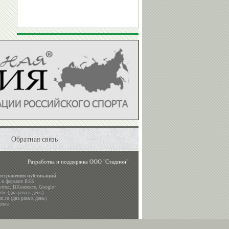
Обратная связь
Разработка и поддержка
ООО "Стадион"
остранения публикаций
а в формате RSS
itter
,
ВКонтакте
,
Google+
be (два раза в день)
m.ru (два раза в день)
екса