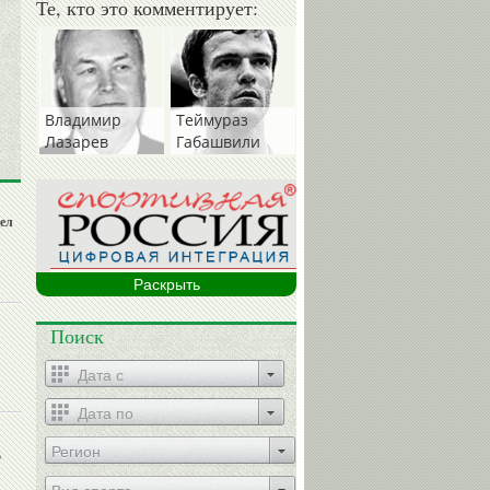
Те, кто это комментирует:
Владимир
Теймураз
Лазарев
Габашвили
шел
Раскрыть
Поиск
Регион
о