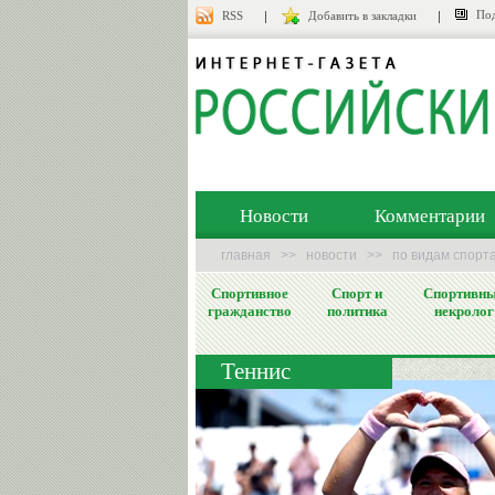
Под
RSS
Добавить в закладки
Новости
Комментарии
главная
>>
новости
>>
по видам спорт
Спортивное
Спорт и
Спортивн
гражданство
политика
некролог
Теннис