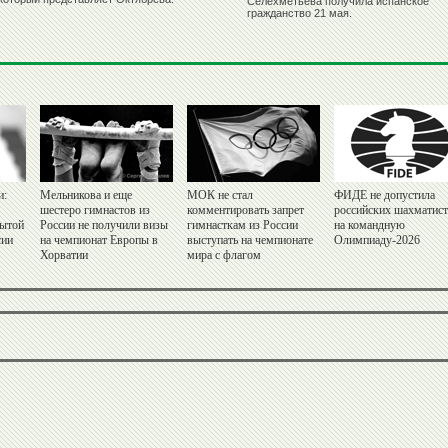
Селехметьева получила испанское
гражданство 21 мая.
и:
Мельникова и еще
МОК не стал
ФИДЕ не допустила
шестеро гимнастов из
комментировать запрет
российских шахматис
рытой
России не получили визы
гимнасткам из России
на командную
сии
на чемпионат Европы в
выступать на чемпионате
Олимпиаду-2026
Хорватии
мира с флагом