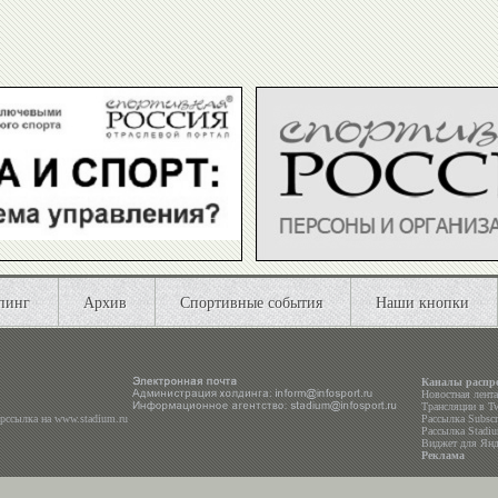
пинг
Архив
Спортивные события
Наши кнопки
Каналы распр
Новостная лент
Трансляции в
Tw
ерссылка на
www.stadium.ru
Рассылка Subscri
Рассылка Stadiu
Виджет для Янд
Реклама
 16+