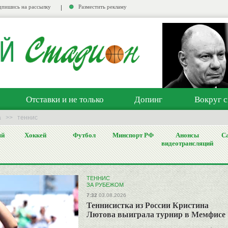
пишись на рассылку
Разместить рекламу
Отставки и не только
Допинг
Вокруг с
а
>>
теннис
ый
Хоккей
Футбол
Минспорт РФ
Анонсы
Са
видеотрансляций
ТЕННИС
ЗА РУБЕЖОМ
7:32
03.08.2026
Теннисистка из России Кристина
Лютова выиграла турнир в Мемфисе