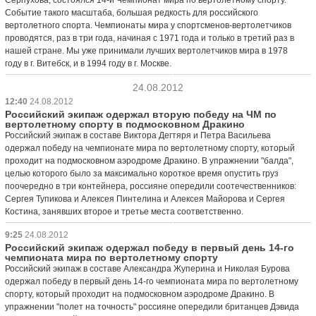
Событие такого масштаба, большая редкость для российского
вертолетного спорта. Чемпионаты мира у спортсменов-вертолетчиков
проводятся, раз в три года, начиная с 1971 года и только в третий раз в
нашей стране. Мы уже принимали лучших вертолетчиков мира в 1978
году в г. Витебск, и в 1994 году в г. Москве.
24.08.2012
12:40
24.08.2012
Российский экипаж одержал вторую победу на ЧМ по
вертолетному спорту в подмосковном Дракино
Российский экипаж в составе Виктора Дегтяря и Петра Васильева
одержал победу на чемпионате мира по вертолетному спорту, который
проходит на подмосковном аэродроме Дракино. В упражнении "балда",
целью которого было за максимально короткое время опустить груз
поочередно в три контейнера, россияне опередили соотечественников:
Сергея Тупикова и Алексея Пинтелина и Алексея Майорова и Сергея
Костина, занявших второе и третье места соответственно.
9:25
24.08.2012
Российский экипаж одержал победу в первый день 14-го
чемпионата мира по вертолетному спорту
Российский экипаж в составе Александра Жуперина и Николая Бурова
одержал победу в первый день 14-го чемпионата мира по вертолетному
спорту, который проходит на подмосковном аэродроме Дракино. В
упражнении "полет на точность" россияне опередили британцев Дэвида