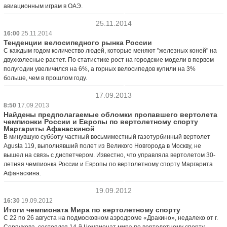
авиационным играм в ОАЭ.
25.11.2014
16:00
25.11.2014
Тенденции велосипедного рынка России
С каждым годом количество людей, которые меняют "железных коней" на
двухколесные растет. По статистике рост на городские модели в первом
полугодии увеличился на 6%, а горных велосипедов купили на 3%
больше, чем в прошлом году.
17.09.2013
8:50
17.09.2013
Найдены предполагаемые обломки пропавшего вертолета
чемпионки России и Европы по вертолетному спорту
Маргариты Афанаскиной
В минувшую субботу частный восьмиместный газотурбинный вертолет
Agusta 119, выполнявший полет из Великого Новгорода в Москву, не
вышел на связь с диспетчером. Известно, что управляла вертолетом 30-
летняя чемпионка России и Европы по вертолетному спорту Маргарита
Афанаскина.
19.09.2012
16:30
19.09.2012
Итоги чемпионата Мира по вертолетному спорту
С 22 по 26 августа на подмосковном аэродроме «Дракино», недалеко от г.
Серпухова, состоялся 14-й Чемпионат мира по вертолетному спорту.