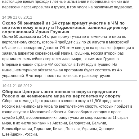
настоящее время проходит летные испытания и предназначен как для
перевозки пассажиров, так и грузов, в том числе на различных подвесках.
14:06
21.08.2012
Около 50 экипажей из 14 стран примут участие в ЧМ по
вертолетному спорту в Подмосковье, заявила директор
соревнований Ирина Грушина
Около 50 экипажей из 14 стран примут участие в чемпионате мира по
вертолетному спорту, который пройдет с 22 по 26 августа в Московской
области на аэродроме Дракино. Об этом сегодня на пресс-конференции в
заявила директор соревнований Ирина Грушина. Россия второй раз
принимает сильнейших вертолетчиков мира, - отметила Грушина. -
Впервые в нашей стране ЧМ состоялся в 1994 году в Тушино. На
нынешнем турнире обязательная программа будет состоять из 4-х
упражнений. В четверг - полет на точность и развозку грузов.
10:11
21.08.2012
Сборная Центрального военного округа представит
Россию на чемпионате мира по вертолетному спорту
Сборная команда Центрального военного округа / ЦВО/ представит
Россию на чемпионате мира по вертолетному спорту, который пройдет в
конце августа в Московской области. Как сообщили сегодня в пресс-
службе ЦВО, в соревнованиях примут участие спортсмены из 11 стран
мира, в их числе экипажи из Австрии, Белоруссии, Бельгии,
Великобритании, Германии, Китая, Польши, Украины, Франции,
Швейцарии, России.