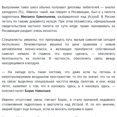
Выпускники таких школ обычно получают дипломы любителей — аналог
западного PLL. Именно такой, как говорят в Росавиации, был и у пилота
гидроплана
Михаила Ермольчева
, разбившегося над Истрой. В России
летать по такому документу нельзя. При этом обзавестись официальным
свидетельством частного пилота по сути негде: право присваивать их
Росавиация раздает очень неохотно.
Специалисты уверены, что преграждать путь малым самолетам сегодня
бесполезно. Легкомоторная машина по цене сравнима с новым
автомобилем бизнес-класса, и желающих приобрести собственный
самолет немало. И главное, что нужно сделать, — обеспечить
безопасность их полетов. В частности, обеспечить связь между
находящимися в воздухе.
— На западе есть такая система, что даже если ты летишь в
неконтролируемом воздушном пространстве, то это не значит, что ты не
на связи: выделена специальная частота между пилотам, и они, когда
летят, заявляют о том, что я нахожусь здесь, а я нахожусь здесь, —
пояснил пилот
Борис Николаев
.
Именно отсутствие связи, считает Борис, и стало причиной недавнего
столкновения гидроплана и вертолета над Истрой. И, по его мнению,
аварий будет еще больше, если не вносить поправки в закон.