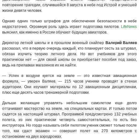
повторение трагедии, случившейся 8 августа в небе под Истрой и унесшей
жизни девяти человек.
Однако одних только штрафов для обеспечения безопасности в небе
недостаточно. Огромную роль здесь играет подготовка пилотов.
LifeNews
выяснил, как именно в России обучают будущих авиаторов.
Директор летной школы и в прошлом военный снайпер
Валерий Валяев
рассказал, что в первую очередь каждый, кто планирует сесть за штурвал,
обязан изучить теорию летного дела. Но вот учебников для этого
практически нет — для своей школы он приобретает пособия под заказ,
ведь на прилавках магазинов их не найти.
— Успех в воздухе куется на земле — это известная авиационная
формула, — уверен Валяев. — 215 часов ученики проводят в стенах
аудитории. Они изучают материалы по 12 авиационным дисциплинам,
плюс еще десять часов тренажерной подготовки.
Дальше желающие управлять небольшим самолетом еще долго
оттачивают мастерство на земле, на специальных картах. И только потом
садятся за настоящий штурвал. Программой предусмотрено 132 учебных
полета, из них практически четверть самостоятельных, то есть без
инструктора. Но гордо называть себя пилотом ученик сможет только после
того, как сдаст экзамен — совершит полет на 270 километров с
остановками на двух аэродромах.