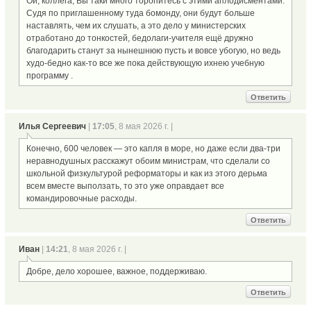
Ой, коллега, Вы таки много торопитесь с этими аплодисментами.
Судя по приглашенному туда бомонду, они будут больше
наставлять, чем их слушать, а это дело у министерских
отработано до тонкостей, бедолаги-учителя ещё дружно
благодарить станут за нынешнюю пусть и вовсе убогую, но ведь
худо-бедно как-то все же пока действующую ихнею учебную
программу .
Ответить
Илья Сергеевич
|
17:05
, 8 мая 2026 г. |
Конечно, 600 человек — это капля в море, но даже если два-три
неравнодушных расскажут обоим министрам, что сделали со
школьной физкультурой реформаторы и как из этого дерьма
всем вместе выползать, то это уже оправдает все
командировочные расходы.
Ответить
Иван
|
14:21
, 8 мая 2026 г. |
Добре, дело хорошее, важное, поддерживаю.
Ответить