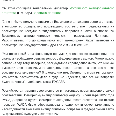
Об этом сообщила генеральный директор
Российского антидопингового
агентства
(РУСАДА)
Вероника Логинова
.
"1 июня было получено письмо от Всемирного антидопингового агентства,
в котором то официально подтвердило соответствие предложенных на
рассмотрение Госдуме антидопинговых поправок в Закон о спорте РФ
Всемирному антидопинговому кодексу, - рассказала Логинова. -
Рассчитываем, что до конца июня этот законопроект будет вынесен на
рассмотрение Государственной думы во 2-м и 3-м чтении".
"Мы готовы выйти на финишную прямую для нашего восстановления, но
сначала необходимо решить вопрос с федеральным законом. Много можно
сейчас на эту тему, наверное, рассуждать: а справедливо ли то, что мне как
руководителю независимого антидопингового агентства это ставят как
условие восстановления? Я думаю, что нет. Именно поэтому мы сказали,
что готовы рассмотреть дело в суде, но надеемся, что все же поправки
будут приняты", - добавила глава РУСАДА.
Российское антидопинговое агентство в настоящее время лишено статуса
соответствия Всемирному антидопинговому кодексу. В сентябре 2022 года
РУСАДА прошло аудит Всемирного антидопингового агентства. По итогам
проверки WADA было сформулировано одно критическое замечание о
необходимости внесения антидопинговых поправок в федеральный закон
"О физической культуре и спорте в РФ".