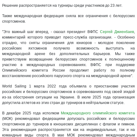
Решение распространяется на турниры среди участников до 23 лет.
Также международная федерация сняла все ограничения с белорусских
спортсменов.
"Это важный шаг вперед, - сказал президент ВФПС
Сергей Джиенбаев
,
комментарий которого приводит пресс-служба организации. - Особенно
отрадно, что сняты ограничения для юниоров - молодое поколение
российских яхтсменов получило возможность выступать на
международной арене без дополнительных барьеров. Мы также
приветствуем возвращение белорусских спортсменов к полноценному
участию в международных соревнованиях. ВФПС при поддержке
Олимпийского комитета России продолжит работу по полному
восстановлению российского парусного спорта на международной арене".
World Sailing 1 марта 2022 года объявила о приостановке участия
российских и белорусских спортсменов в соревнованиях под своей эгидой
из-за обострения ситуации на Украине. В июле 2025 года организация
допустила атлетов из этих стран до турниров в нейтральном статусе.
В декабре 2025 года исполком
Международного олимпийского комитета
(МОК) рекомендовал федерациям допускать российских и белорусских
спортсменов до турниров в юношеских дисциплинах с флагом и гимном.
Эта рекомендация распространяется как на индивидуальные, так и на
командные виды спорта. В мае МОК рекомендовал международным