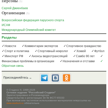
Персоны
(1):
Сергей Джиенбаев
Организации
(3):
Всероссийская федерация парусного спорта
ИСАФ
Международный Олимпийский комитет
Разделы
Новости
Комментарии экспертов
Спортивное гражданство
Спорт и политика
Спортивный некролог
Хоккей
Футбол
Минспорт РФ
Анонсы видеотрансляций
Самбо 90 лет
Финансовые проблемы в организации
Назначения и отставки
Обратная связь
Присоединяйтесь →
©
Стадион ®, 1998-2026
Сетевое издание "Российский Стадион"
Зарегистрировано в Роскомнадзоре
Свидетельство о регистрации Эл № ФС77-65333
При полном или частичном использовании материалов гиперссылка на
www.stadium.ru
обязательна