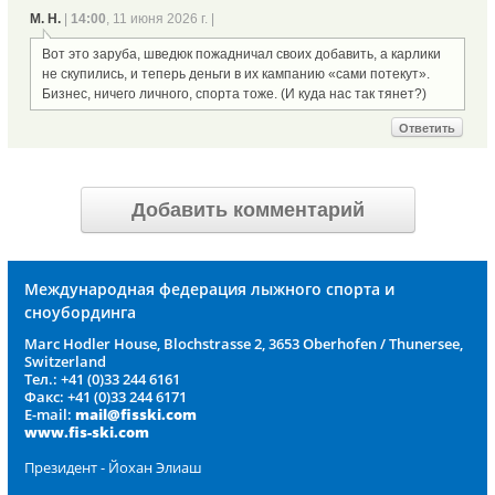
М. Н.
|
14:00
, 11 июня 2026 г. |
Вот это заруба, шведюк пожадничал своих добавить, а карлики
не скупились, и теперь деньги в их кампанию «сами потекут».
Бизнес, ничего личного, спорта тоже. (И куда нас так тянет?)
Ответить
Добавить комментарий
Международная федерация лыжного спорта и
сноубординга
Marc Hodler House, Blochstrasse 2, 3653 Oberhofen / Thunersee,
Switzerland
Тел.: +41 (0)33 244 6161
Факс: +41 (0)33 244 6171
E-mail:
mail@fisski.com
www.fis-ski.com
Президент - Йохан Элиаш