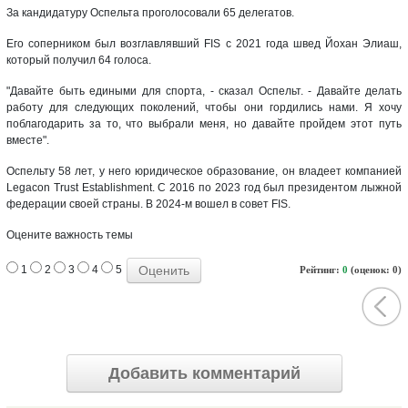
За кандидатуру Оспельта проголосовали 65 делегатов.
Его соперником был возглавлявший FIS с 2021 года швед Йохан Элиаш,
который получил 64 голоса.
"Давайте быть едиными для спорта, - сказал Оспельт. - Давайте делать
работу для следующих поколений, чтобы они гордились нами. Я хочу
поблагодарить за то, что выбрали меня, но давайте пройдем этот путь
вместе".
Оспельту 58 лет, у него юридическое образование, он владеет компанией
Legacon Trust Establishment. С 2016 по 2023 год был президентом лыжной
федерации своей страны. В 2024-м вошел в совет FIS.
Оцените важность темы
1
2
3
4
5
Рейтинг:
0
(оценок: 0)
Добавить комментарий