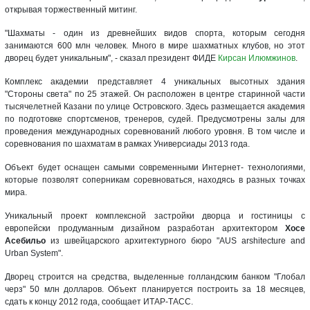
открывая торжественный митинг.
"Шахматы - один из древнейших видов спорта, которым сегодня
занимаются 600 млн человек. Много в мире шахматных клубов, но этот
дворец будет уникальным", - сказал президент ФИДЕ
Кирсан Илюмжинов
.
Комплекс академии представляет 4 уникальных высотных здания
"Стороны света" по 25 этажей. Он расположен в центре старинной части
тысячелетней Казани по улице Островского. Здесь размещается академия
по подготовке спортсменов, тренеров, судей. Предусмотрены залы для
проведения международных соревнований любого уровня. В том числе и
соревнования по шахматам в рамках Универсиады 2013 года.
Объект будет оснащен самыми современными Интернет- технологиями,
которые позволят соперникам соревноваться, находясь в разных точках
мира.
Уникальный проект комплексной застройки дворца и гостиницы с
европейски продуманным дизайном разработан архитектором
Хосе
Асебильо
из швейцарского архитектурного бюро "AUS arshitecture and
Urban System".
Дворец строится на средства, выделенные голландским банком "Глобал
черз" 50 млн долларов. Объект планируется построить за 18 месяцев,
сдать к концу 2012 года, сообщает ИТАР-ТАСС.