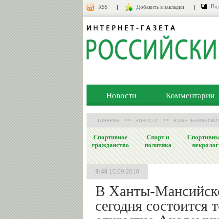
Под
RSS
Добавить в закладки
Новости
Комментарии
главная
>>
новости
>>
в ханты-мансий
Спортивное
Спорт и
Спортивн
гражданство
политика
некролог
9:48
10.09.2010
В Ханты-Мансийск
сегодня состоится 