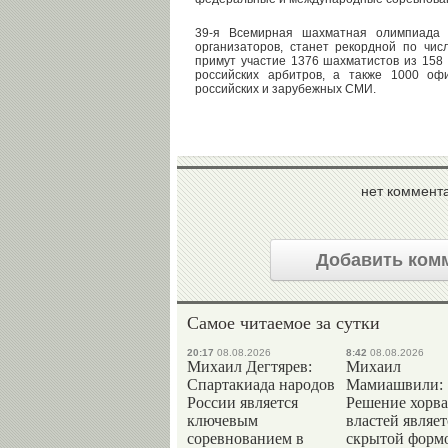
39-я Всемирная шахматная олимпиада 
организаторов, станет рекордной по числ
примут участие 1376 шахматистов из 158 
российских арбитров, а также 1000 оф
российских и зарубежных СМИ.
нет коммент
Добавить ком
Самое читаемое за сутки
20:17
08.08.2026
8:42
08.08.2026
Михаил Дегтярев:
Михаил
Спартакиада народов
Мамиашвили:
России является
Решение хорва
ключевым
властей являет
соревнованием в
скрытой форм