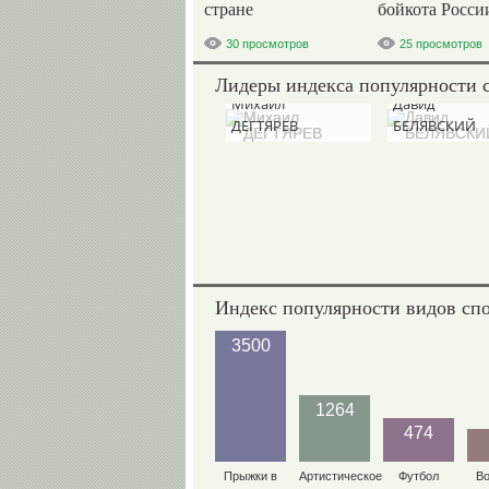
стране
бойкота Росси
30 просмотров
25 просмотров
Лидеры индекса популярности 
Михаил
Давид
ДЕГТЯРЕВ
БЕЛЯВСКИЙ
Индекс популярности видов сп
3500
1264
474
Прыжки в
Артистическое
Футбол
В