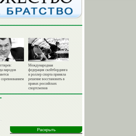
гтярев:
Международная
да народов
федерация скейтбординга
ляется
и роллер спорта приняла
 соревнованием
решение восстановить в
правах российских
спортсменов
Раскрыть