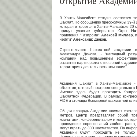
открытие Академи
В Ханты-Мансийске сегодня состоится т
шахмат. По сообщению пресс-службы 39-й
которая откроется в Ханты-Мансийске 20 
примут участие губернатор Югры
На
правления "Газпрома"
Алексей Миллер
, 
нефти"
Александр Дюков
.
Строительство Шахматной академии в
Александра Дюкова, - "наглядный резу
компании над повышением эффективно
развития партнерских отношений с админ
территориях деятельности компании".
Академия шахмат в Ханты-Мансийске -
объектов, который построен специально к
Именно здесь будет проходить Конгре
шахматной Федерации. В рамках конгрес
FIDE и столицы Всемирной шахматной олим
Общая площадь Академии шахмат составл
метров. Центр представляет собой тр
комнатами, конференц-залом и компьютерн
проведение соревнований любого ранга
могут играть до 300 шахматистов. По инф
Академии будут проходить не только
федеральные и международные соревнова