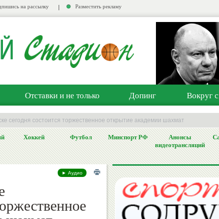
пишись на рассылку
Разместить рекламу
Отставки и не только
Допинг
Вокруг с
ске сегодня состоится торжественное открытие академии шахмат
ый
Хоккей
Футбол
Минспорт РФ
Анонсы
Са
видеотрансляций
► Аудио
е
торжественное