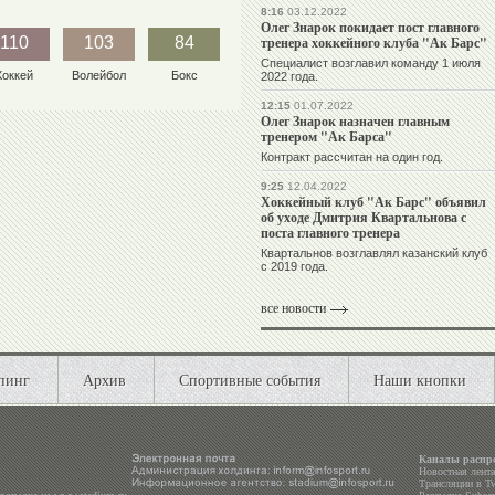
8:16
03.12.2022
Олег Знарок покидает пост главного
110
103
84
тренера хоккейного клуба "Ак Барс"
Специалист возглавил команду 1 июля
Хоккей
Волейбол
Бокс
2022 года.
12:15
01.07.2022
Олег Знарок назначен главным
тренером "Ак Барса"
Контракт рассчитан на один год.
9:25
12.04.2022
Хоккейный клуб "Ак Барс" объявил
об уходе Дмитрия Квартальнова с
поста главного тренера
Квартальнов возглавлял казанский клуб
с 2019 года.
все новости
пинг
Архив
Спортивные события
Наши кнопки
Каналы распр
Новостная лент
Трансляции в
Tw