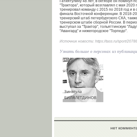
Гатиятулину 48 лет, в октябре он покинул п
"Трактора", который возглавлял с мая 2020
тренировал команду с 2015 по 2018 год и в 
финала Восточной конференции. В 2018-20
тренерский штаб петербургского СКА, также
тренерском штабе сборной России. В перио
выступал за "Трактор", тольяттинскую "Ладу
"Авангард" и нижегородское "Торпедо".
Источник новости:
https://tass.ru/sport/207
Узнать больше о персонах из публикац
Зинэтула
БИЛЯЛЕТДИНОВ
нет коммент