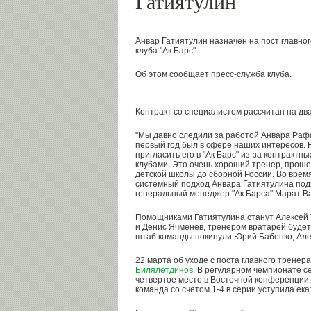
Гатиятулин
Анвар Гатиятулин назначен на пост главног
клуба "Ак Барс".
Об этом сообщает пресс-служба клуба.
Контракт со специалистом рассчитан на два
"Мы давно следили за работой Анвара Рафа
первый год был в сфере наших интересов. 
пригласить его в "Ак Барс" из-за контрактн
клубами. Это очень хороший тренер, прошед
детской школы до сборной России. Во врем
системный подход Анвара Гатиятулина подх
генеральный менеджер "Ак Барса" Марат В
Помощниками Гатиятулина станут Алексей
и Денис Ячменев, тренером вратарей будет
штаб команды покинули Юрий Бабенко, Але
22 марта об уходе с поста главного тренер
Билялетдинов
. В регулярном чемпионате се
четвертое место в Восточной конференции
команда со счетом 1-4 в серии уступила ек