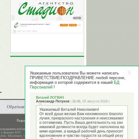
Уважаемые пользователи Вы можете написать
ПРИВЕТСТВИЕ/ПОЗДРАВЛЕНИЕ любой персоне,
информация о которой содержится в нашей
БД
Персоналий
!
Виталий ЛОГВИН
Александр Петухов
|
11:41
, 02 августа 2026 |
Обратная связь
Уважаемый Виталий Николаевич!
От всей души желаю Вам неизменного благопо
лучия, прекрасного настроения и неиссякаемог
Разработка и поддержка
ООО "Стадион"
о оптимизма. Пусть Ваша деятельность на зан
имаемой должности всегда будет наполнена яр
остранения публикаций
кими идеями, а каждый рабочий день приносит
а в формате RSS
вдохновение и чувство гордости за общий резу
itter
,
ВКонтакте
,
Google+