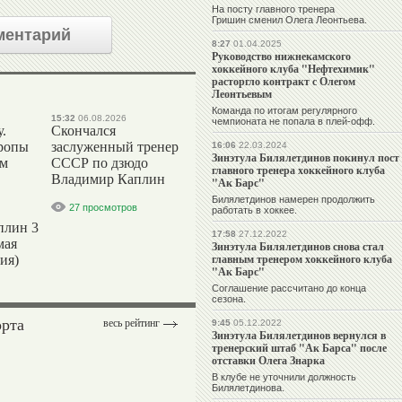
На посту главного тренера
Гришин сменил Олега Леонтьева.
ментарий
8:27
01.04.2025
Руководство нижнекамского
хоккейного клуба "Нефтехимик"
расторгло контракт с Олегом
Леонтьевым
Команда по итогам регулярного
15:32
06.08.2026
чемпионата не попала в плей-офф.
.
Скончался
ропы
заслуженный тренер
16:06
22.03.2024
Зинэтула Билялетдинов покинул пост
ым
СССР по дзюдо
главного тренера хоккейного клуба
Владимир Каплин
"Ак Барс"
Билялетдинов намерен продолжить
27 просмотров
работать в хоккее.
плин 3
17:58
27.12.2022
мая
Зинэтула Билялетдинов снова стал
главным тренером хоккейного клуба
ия)
"Ак Барс"
Соглашение рассчитано до конца
сезона.
орта
весь рейтинг
9:45
05.12.2022
Зинэтула Билялетдинов вернулся в
тренерский штаб "Ак Барса" после
отставки Олега Знарка
В клубе не уточнили должность
Билялетдинова.