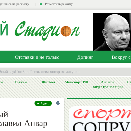
пишись на рассылку
Разместить рекламу
Отставки и не только
Допинг
Вокруг с
йный клуб "ак барс" возглавил анвар гатиятулин
ый
Хоккей
Футбол
Минспорт РФ
Анонсы
Са
видеотрансляций
► Аудио
ый
главил Анвар