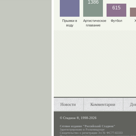
1386
615
Прыжки в
Артистическое
Футбол
воду
плавание
Новости
Комментарии
До
©
Стадион ®, 1998-2026
Сетевое издание "Российский Стадион"
Зарегистрировано в Роскомнадзоре
Свидетельство о регистрации Эл № ФС77-65333