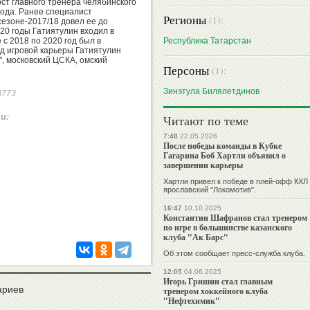
ост главного тренера челябинского
 года. Ранее специалист
Регионы
(1):
сезоне-2017/18 довел ее до
20 годы Гатиятулин входил в
 с 2018 по 2020 год был в
Республика Татарстан
д игровой карьеры Гатиятулин
", московский ЦСКА, омский
Персоны
(1):
Зинэтула Билялетдинов
88773
ии:
Читают по теме
7:48
22.05.2026
После победы команды в Кубке
Гагарина Боб Хартли объявил о
завершении карьеры
Хартли привел к победе в плей-офф КХЛ
ярославский "Локомотив".
16:47
10.10.2025
Константин Шафранов стал тренером
по игре в большинстве казанского
клуба "Ак Барс"
Об этом сообщает пресс-служба клуба.
12:05
04.06.2025
Игорь Гришин стал главным
ариев
тренером хоккейного клуба
"Нефтехимик"