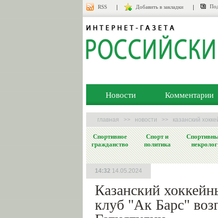
Под
RSS
Добавить в закладки
Новости
Комментарии
главная
>>
новости
>>
казанский хокке
Спортивное
Спорт и
Спортивн
гражданство
политика
некролог
14:32
14.05.2024
Казанский хоккейн
клуб "Ак Барс" воз