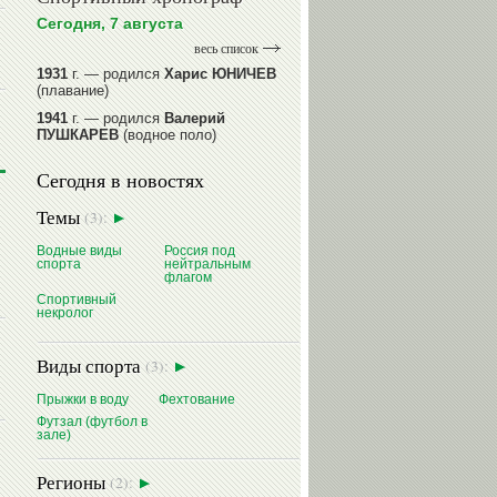
Сегодня, 7 августа
весь список
1931
г. — родился
Харис ЮНИЧЕВ
(плавание)
1941
г. — родился
Валерий
ПУШКАРЕВ
(водное поло)
1947
г. — родился
Валерий
Сегодня в новостях
ИЛЬИНЫХ
(гимнастика спортивная)
1954
г. — родился
Валерий
Темы
(3):
ГАЗЗАЕВ
(футбол)
1956
Водные виды
г. — родился
Владимир
Россия под
спорта
нейтральным
РЫБАКОВ
(легкая атлетика)
флагом
Спортивный
читать далее
некролог
Виды спорта
(3):
Прыжки в воду
Фехтование
Футзал (футбол в
зале)
Регионы
(2):