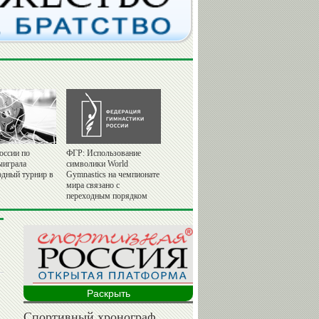
оссии по
ФГР: Использование
ыиграла
символики World
дный турнир в
Gymnastics на чемпионате
мира связано с
переходным порядком
Раскрыть
Спортивный хронограф