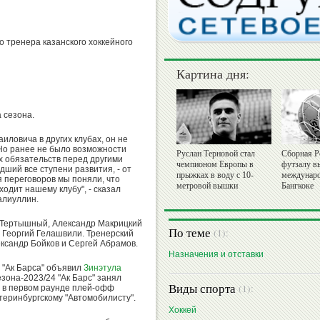
о тренера казанского хоккейного
Картина дня:
 сезона.
иловича в других клубах, он не
Но ранее не было возможности
Руслан Терновой стал
Сборная Р
ых обязательств перед другими
чемпионом Европы в
футзалу в
ший все ступени развития, - от
прыжках в воду с 10-
междунаро
я переговоров мы поняли, что
метровой вышки
Бангкоке
одит нашему клубу", - сказал
алиуллин.
 Тертышный, Александр Макрицкий
По теме
(1):
 Георгий Гелашвили. Тренерский
ксандр Бойков и Сергей Абрамов.
Назначения и отставки
а "Ак Барса" объявил
Зинэтула
зона-2023/24 "Ак Барс" занял
Виды спорта
(1):
, в первом раунде плей-офф
атеринбургскому "Автомобилисту".
Хоккей