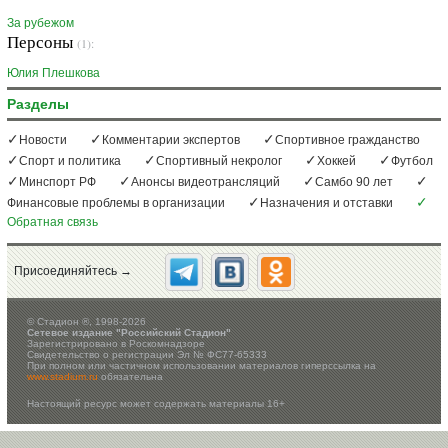
За рубежом
Персоны
(1):
Юлия Плешкова
Разделы
Новости
Комментарии экспертов
Спортивное гражданство
Спорт и политика
Спортивный некролог
Хоккей
Футбол
Минспорт РФ
Анонсы видеотрансляций
Самбо 90 лет
Финансовые проблемы в организации
Назначения и отставки
Обратная связь
Присоединяйтесь →
©
Стадион ®, 1998-2026
Сетевое издание "Российский Стадион"
Зарегистрировано в Роскомнадзоре
Свидетельство о регистрации Эл № ФС77-65333
При полном или частичном использовании материалов гиперссылка на
www.stadium.ru
обязательна
Настоящий ресурс может содержать материалы 16+