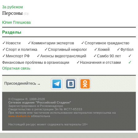
За рубежом
Персоны
(1):
Юлия Плешкова
Разделы
Новости
Комментарии экспертов
Спортивное гражданство
Спорт и политика
Спортивный некролог
Хоккей
Футбол
Минспорт РФ
Анонсы видеотрансляций
Самбо 90 лет
Финансовые проблемы в организации
Назначения и отставки
Обратная связь
Присоединяйтесь →
©
Стадион ®, 1998-2026
Сетевое издание "Российский Стадион"
Зарегистрировано в Роскомнадзоре
Свидетельство о регистрации Эл № ФС77-65333
При полном или частичном использовании материалов гиперссылка на
www.stadium.ru
обязательна
Настоящий ресурс может содержать материалы 16+