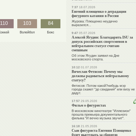
7:37
18.07.2026
Евгений плющенко о деградации
фигурного катания в России
Журова: Плющенко неудачно
110
103
84
выразился...
Хоккей
Волейбол
Бокс
9:47
05.07.2026
Алексей Ягудин: Благодарить ISU за
допуск российских спортсменов в
нейтральном статусе считаю
смешным
Об этом Ягудин заявил на Дне
московского спорта.
10:12
01.07.2026
Вячеслав Фетисов: Почему мы
должны радоваться нейтральному
статусу?
Фетисов: Потом какой?нибудь мэр
города скажет "до свидания" или визу не
дадут.
17:57
29.05.2026
Фильм о фигуристах
В московском кинотеатре "Иллюзион"
прошла премьера документального
фильма "И вечно музыка звучит".
16:18
21.05.2026
Сын фигуриста Евгения Плющенко
будет выступать за сборную