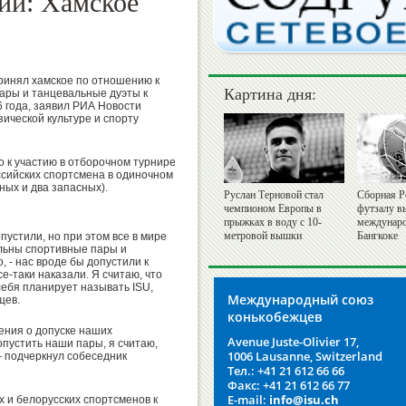
ии: Хамское
ринял хамское по отношению к
Картина дня:
ары и танцевальные дуэты к
6 года, заявил РИА Новости
ической культуре и спорту
о к участию в отборочном турнире
сийских спортсмена в одиночном
ных и два запасных).
Руслан Терновой стал
Сборная Р
чемпионом Европы в
футзалу в
прыжках в воду с 10-
междунаро
метровой вышки
Бангкоке
пустили, но при этом все в мире
ильны спортивные пары и
, - нас вроде бы допустили к
е-таки наказали. Я считаю, что
себя планирует называть ISU,
Международный союз
щев.
конькобежцев
ения о допуске наших
Avenue Juste-Olivier 17,
опустить наши пары, я считаю,
1006 Lausanne, Switzerland
- подчеркнул собеседник
Тел.: +41 21 612 66 66
Факс: +41 21 612 66 77
E-mail:
info@isu.ch
х и белорусских спортсменов к