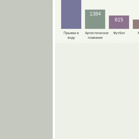
1384
615
Прыжки в
Артистическое
Футбол
воду
плавание