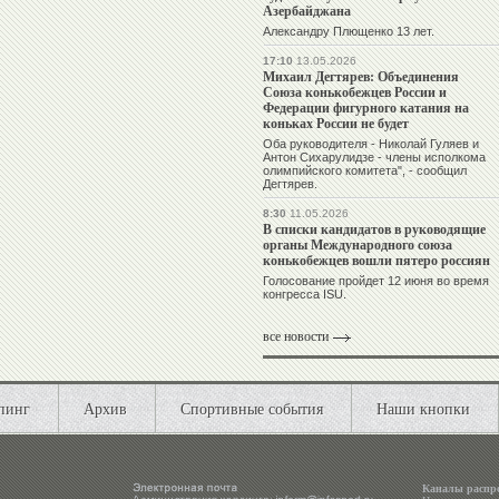
Азербайджана
Александру Плющенко 13 лет.
17:10
13.05.2026
Михаил Дегтярев: Объединения
Союза конькобежцев России и
Федерации фигурного катания на
коньках России не будет
Оба руководителя - Николай Гуляев и
Антон Сихарулидзе - члены исполкома
олимпийского комитета", - сообщил
Дегтярев.
8:30
11.05.2026
В списки кандидатов в руководящие
органы Международного союза
конькобежцев вошли пятеро россиян
Голосование пройдет 12 июня во время
конгресса ISU.
все новости
пинг
Архив
Спортивные события
Наши кнопки
Каналы распр