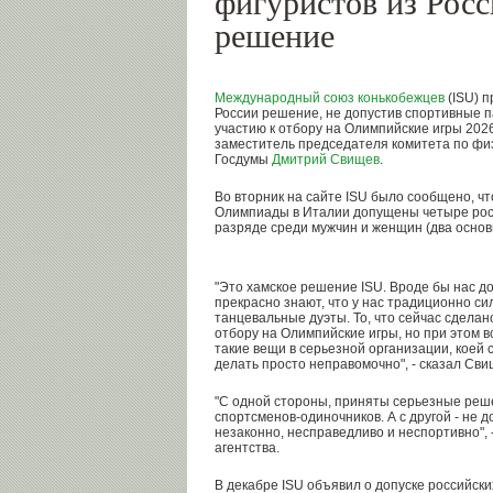
фигуристов из Росс
решение
Международный союз конькобежцев
(ISU) п
России решение, не допустив спортивные п
участию к отбору на Олимпийские игры 202
заместитель председателя комитета по физ
Госдумы
Дмитрий Свищев
.
Во вторник на сайте ISU было сообщено, чт
Олимпиады в Италии допущены четыре рос
разряде среди мужчин и женщин (два основ
"Это хамское решение ISU. Вроде бы нас до
прекрасно знают, что у нас традиционно с
танцевальные дуэты. То, что сейчас сделано
отбору на Олимпийские игры, но при этом вс
такие вещи в серьезной организации, коей 
делать просто неправомочно", - сказал Сви
"С одной стороны, приняты серьезные реш
спортсменов-одиночников. А с другой - не д
незаконно, несправедливо и неспортивно", 
агентства.
В декабре ISU объявил о допуске российски