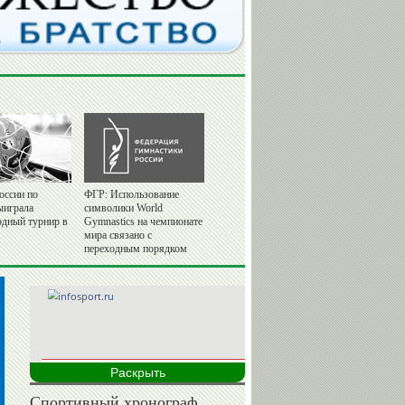
оссии по
ФГР: Использование
ыиграла
символики World
дный турнир в
Gymnastics на чемпионате
мира связано с
переходным порядком
Раскрыть
Спортивный хронограф