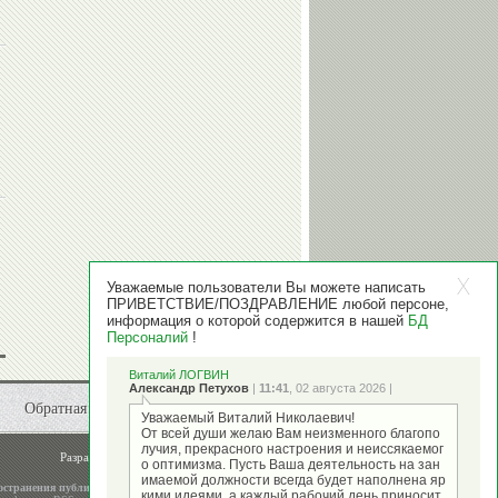
Уважаемые пользователи Вы можете написать
ПРИВЕТСТВИЕ/ПОЗДРАВЛЕНИЕ любой персоне,
информация о которой содержится в нашей
БД
Персоналий
!
Виталий ЛОГВИН
Александр Петухов
|
11:41
, 02 августа 2026 |
Обратная связь
Уважаемый Виталий Николаевич!
От всей души желаю Вам неизменного благопо
лучия, прекрасного настроения и неиссякаемог
Разработка и поддержка
ООО "Стадион"
о оптимизма. Пусть Ваша деятельность на зан
имаемой должности всегда будет наполнена яр
остранения публикаций
кими идеями, а каждый рабочий день приносит