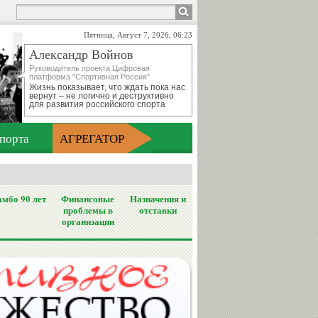
Пятница, Август 7, 2026, 06:23
Александр Войнов
Руководитель проекта Цифровая
платформа "Спортивная Россия"
Жизнь показывает, что ждать пока нас
вернут – не логично и деструктивно
для развития российского спорта
порта
АГРЕГАТОР
мбо 90 лет
Финансовые
Назначения и
проблемы в
отставки
организации