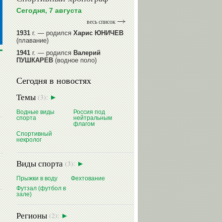
Сегодня, 7 августа
весь список
1931
г. — родился
Харис ЮНИЧЕВ
(плавание)
1941
г. — родился
Валерий
ПУШКАРЕВ
(водное поло)
1947
г. — родился
Валерий
Сегодня в новостях
ИЛЬИНЫХ
(гимнастика спортивная)
1954
г. — родился
Валерий
Темы
(3):
ГАЗЗАЕВ
(футбол)
1956
Водные виды
г. — родился
Владимир
Россия под
спорта
нейтральным
РЫБАКОВ
(легкая атлетика)
флагом
Спортивный
читать далее
некролог
Виды спорта
(3):
Прыжки в воду
Фехтование
Футзал (футбол в
зале)
Регионы
(2):