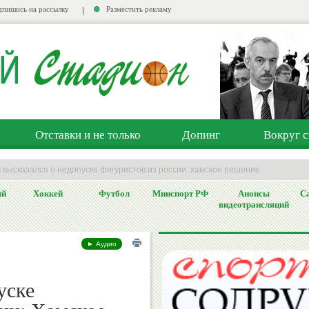
пишись на рассылку
Разместить рекламу
Отставки и не только
Допинг
Вокруг с
 высказался о недопуске фигуристов из россии: хамское решение
ый
Хоккей
Футбол
Минспорт РФ
Анонсы
Са
видеотрансляций
► Аудио
уске