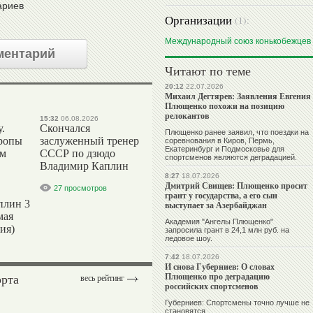
ариев
Организации
(1):
Международный союз конькобежцев
ментарий
Читают по теме
20:12
22.07.2026
Михаил Дегтярев: Заявления Евгения
Плющенко похожи на позицию
релокантов
15:32
06.08.2026
.
Скончался
Плющенко ранее заявил, что поездки на
ропы
заслуженный тренер
соревнования в Киров, Пермь,
Екатеринбург и Подмосковье для
ым
СССР по дзюдо
спортсменов являются деградацией.
Владимир Каплин
8:27
18.07.2026
Дмитрий Свищев: Плющенко просит
27 просмотров
грант у государства, а его сын
плин 3
выступает за Азербайджан
мая
Академия "Ангелы Плющенко"
ия)
запросила грант в 24,1 млн руб. на
ледовое шоу.
7:42
18.07.2026
И снова Губерниев: О словах
орта
Плющенко про деградацию
весь рейтинг
российских спортсменов
Губерниев: Спортсмены точно лучше не
становятся...