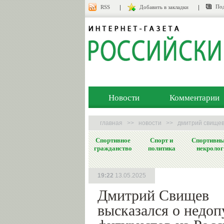
Под
RSS
Добавить в закладки
Новости
Комментарии
главная
>>
новости
>>
дмитрий свищев
Спортивное
Спорт и
Спортивн
гражданство
политика
некролог
19:22
13.05.2025
Дмитрий Свищев
высказался о недоп