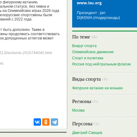
о фигурному катанию,
www.isu.org
альном статусе, без гимна и
ь на Олимпийских играх 2026 года
Президент - Jan
 белорусские спортсмены были
DIJKEMA (Нидерланды)
аний с 2022 года.
т быть дополнен. Также в
лжны продолжать соответствовать
По теме
(4):
сок допущенных атлетов может
Вокруг спорта
Олимпийское движение
250513/reshenie-2016744040.html
Спорт и политика
ии:
Россия под нейтральным флагом
Виды спорта
(1):
Фигурное катание на коньках
Регионы
(1):
Москва
Персоны
(1):
Дмитрий Свищев