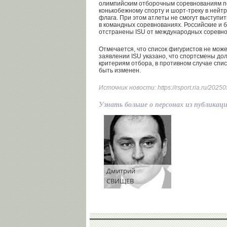
олимпийским отборочным соревнованиям п
конькобежному спорту и шорт-треку в нейтр
флага. При этом атлеты не смогут выступит
в командных соревнованиях. Российские и
отстранены ISU от международных соревнов
Отмечается, что список фигуристов не може
заявлении ISU указано, что спортсмены до
критериям отбора, в противном случае спи
быть изменен.
Источник новости:
https://rsport.ria.ru/20
Узнать больше о персонах из публикац
Дмитрий
СВИЩЕВ