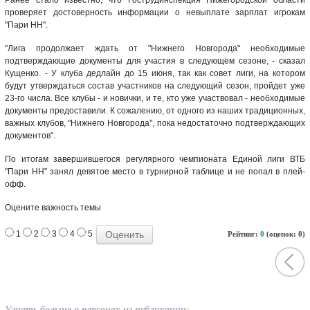
проверяет достоверность информации о невыплате зарплат игрокам
"Пари НН".
"Лига продолжает ждать от "Нижнего Новгорода" необходимые
подтверждающие документы для участия в следующем сезоне, - сказал
Кущенко. - У клуба дедлайн до 15 июня, так как совет лиги, на котором
будут утверждаться состав участников на следующий сезон, пройдет уже
23-го числа. Все клубы - и новички, и те, кто уже участвовал - необходимые
документы предоставили. К сожалению, от одного из наших традиционных,
важных клубов, "Нижнего Новгорода", пока недостаточно подтверждающих
документов".
По итогам завершившегося регулярного чемпионата Единой лиги ВТБ
"Пари НН" занял девятое место в турнирной таблице и не попал в плей-
офф.
Оцените важность темы
1
2
3
4
5
Рейтинг:
0
(оценок: 0)
Узнать больше о персонах из публикации: