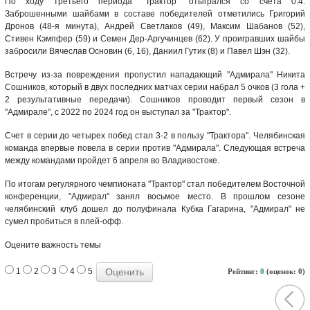
По ходу третьего периода "Трактор" отыгрался со счета 0:4.
Заброшенными шайбами в составе победителей отметились Григорий
Дронов (48-я минута), Андрей Светлаков (49), Максим Шабанов (52),
Стивен Кэмпфер (59) и Семен Дер-Аргучинцев (62). У проигравших шайбы
забросили Вячеслав Основин (6, 16), Даниил Гутик (8) и Павел Шэн (32).
Встречу из-за повреждения пропустил нападающий "Адмирала" Никита
Сошников, который в двух последних матчах серии набрал 5 очков (3 гола +
2 результативные передачи). Сошников проводит первый сезон в
"Адмирале", с 2022 по 2024 год он выступал за "Трактор".
Счет в серии до четырех побед стал 3-2 в пользу "Трактора". Челябинская
команда впервые повела в серии против "Адмирала". Следующая встреча
между командами пройдет 6 апреля во Владивостоке.
По итогам регулярного чемпионата "Трактор" стал победителем Восточной
конференции, "Адмирал" занял восьмое место. В прошлом сезоне
челябинский клуб дошел до полуфинала Кубка Гагарина, "Адмирал" не
сумел пробиться в плей-офф.
Оцените важность темы
1
2
3
4
5
Рейтинг:
0
(оценок: 0)