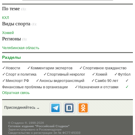
По теме
(1):
КХЛ
Виды спорта
(1):
Хоккей
Регионы
(1):
Челябинская область
Разделы
Новости
Комментарии экспертов
Спортивное гражданство
Спорт и политика
Спортивный некролог
Хоккей
Футбол
Минспорт РФ
Анонсы видеотрансляций
Самбо 90 лет
Финансовые проблемы в организации
Назначения и отставки
Обратная связь
Присоединяйтесь →
©
Стадион ®, 1998-2026
Сетевое издание "Российский Стадион"
Зарегистрировано в Роскомнадзоре
Свидетельство о регистрации Эл № ФС77-65333