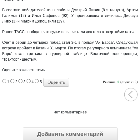
В составе победителей голы забили Дмитрий Яшкин (8-я минута), Артем
Галимов (12) и Илья Сафонов (92). У проигравших отличились Джошуа
Ливо (3) и Максим Джиошвили (29).
Ранее ТАСС сообщал, что судьи не засчитали два гола в овертайме матча.
Счет в серии до четырех побед стал 3-1 в пользу "Ак Барса". Следующая
встреча пройдет в Казани 31 марта. По итогам регулярного чемпионата "Ак
Барс" стал третьим в турнирной таблице Восточной конференции,
"Трактор" - шестым.
Оцените важность темы
1
2
3
4
5
Рейтинг:
0
(оценок: 0)
нет комментариев
Добавить комментарий