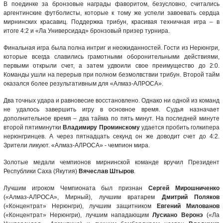
В поединке за бронзовые награды фаворитом, безусловно, считались
аргентинские футболисты, которые к тому же успели завоевать сердца
мирнинских красавиц. Поддержка трибун, красивая техничная игра – в
итоге 4:2 и «Ла Универсидад» бронзовый призер турнира.
Финальная игра была полна интриг и неожиданностей. Гости из Нерюнгри,
которые всегда славились грамотными оборонительными действиями,
первыми открыли счет, а затем удвоили свое преимущество до 2:0.
Команды ушли на перерыв при полном безмолвствии трибун. Второй тайм
оказался более результативным для «Алмаз-АЛРОСА».
Два точных удара и равновесие восстановлено. Однако ни одной из команд
не удалось завершить игру в основное время. Судья назначает
дополнительное время – два тайма по пять минут. На последней минуте
второй пятиминутки
Владимиру Проминскому
удается пробить голкипера
нерюнгринцев. А через пятнадцать секунд он же доводит счет до 4:2.
Зрители ликуют. «Алмаз-АЛРОСА» - чемпион мира.
Золотые медали чемпионов мирнинской команде вручил Президент
Республики Саха (Якутия)
Вячеслав Штыров
.
Лучшим игроком Чемпионата был признан
Сергей Мирошниченко
(«Алмаз-АЛРОСА», Мирный), лучшим вратарем
Дмитрий Поляков
(«Концентрат» Нерюнгри), лучшим защитником
Евгений Милованов
(«Концентрат» Нерюнгри), лучшим нападающим
Лусиано Веронэ
(«Ла