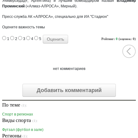
Универсидад», Аргентина) и лучшим бомбардиром назван
Владимир
Проминский
(«Алмаз-АЛРОСА», Мирный).
Пресс-служба АК «АЛРОСА», специально для ИА "Стадион"
Оцените важность темы
1
2
3
4
5
Рейтинг:
0
(оценок: 0)
нет комментариев
Добавить комментарий
По теме
(1):
Спорт в регионах
Виды спорта
(1):
Футзал (футбол в зале)
Регионы
(1):