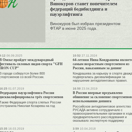
Винокуров станет попечителем
федераций бодибилдинга и
пауэрлифтинга
Винокуров был избран президентом
ФТАР в июне 2025 года.
9:12
06.09.2025
10:52
27.11.2024
В Омске пройдет международный
64-летняя Нина Кондрашева являет
фестиваль силовых видов спорта "GFH
самым возрастным спортсменом из
IRON CUP"
России, наказанным за допинг
В городе соберутся более 800
Кондрашева за карьеру в спорте дваж
спортсменов со всей России.
подвергалась дисквалификации за
нарушение антидопинговых правил.
16:25
01.07.2019
16:50
23.04.2019
Федерация пауэрлифтинга России
В России впервые предъявлено
дисквалифицировала трёх спортсменов
обвинение за склонение спортсменов
использованию допинга
Также Федерация спорта слепых России
отстранила Николая Козарева на год
Российское антидопинговое агентство
РУСАДА активно сотрудничало с
правоохранительными органами в ход
предварительного расследования и
оказывало экспертную поддержку
15:35
16.03.2019
3:59
10.04.2018