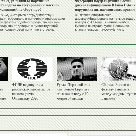
РУСАДА выявило нарушение
Федерация пауэрлифтинга России
стандарта по тестированию частной
дисквалифицировала Юлию Губенко
компанией по сбору проб
нарушение антидопинговых правил
РУСАДА открыто сотрудничеству и
41-летняя спортсменка
заинтересовано в получении информации
дисквалифицирована на четыре года с
по фактам подобного рода, так как они
ноября 2017 года. В начале ноября
подрывают доверие к существующей
Губенко выиграла Кубок России по
антидопинговой политике в стране.
классическому пауэрлифтингу.
ФИДЕ не допустила
Руслан Терновой стал
Сборная России по
ет
российских шахматистов
чемпионом Европы в
футзалу выиграла
и
на командную
прыжках в воду с 10-
международный турни
нате
Олимпиаду-2026
метровой вышки
Бангкоке