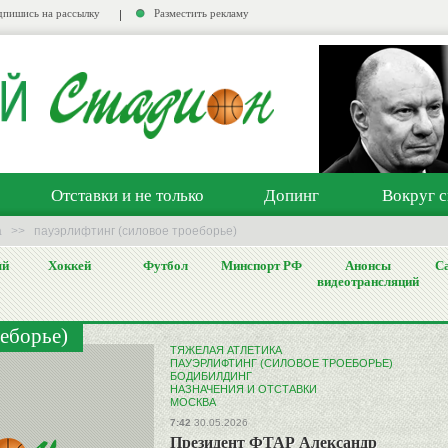
пишись на рассылку
Разместить рекламу
Отставки и не только
Допинг
Вокруг с
а
>>
пауэрлифтинг (силовое троеборье)
ый
Хоккей
Футбол
Минспорт РФ
Анонсы
Са
видеотрансляций
еборье)
ТЯЖЕЛАЯ АТЛЕТИКА
ПАУЭРЛИФТИНГ (СИЛОВОЕ ТРОЕБОРЬЕ)
БОДИБИЛДИНГ
НАЗНАЧЕНИЯ И ОТСТАВКИ
МОСКВА
7:42
30.05.2026
Президент ФТАР Александр