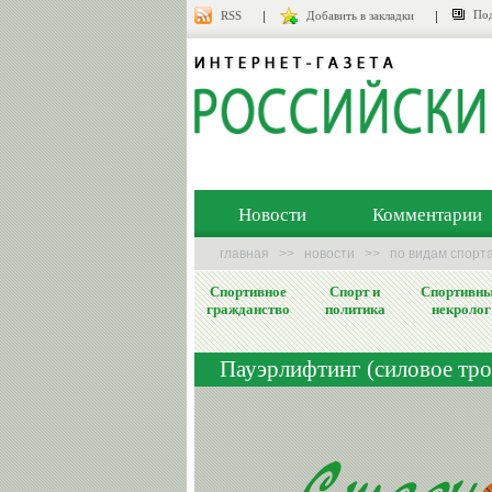
Под
RSS
Добавить в закладки
Новости
Комментарии
главная
>>
новости
>>
по видам спорт
Спортивное
Спорт и
Спортивн
гражданство
политика
некролог
Пауэрлифтинг (силовое тро