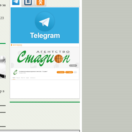
 за
 23
р в