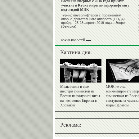
Россияне впервые с 2016 года примут
участие в Кубке мира по пауэрлифтингу
под эгидой МПК
Турнир пауэрлифтеров с поражением
опорно-двигательного аппарата (ПОДА)
пройдет 25-28 апреля 2019 года в Эгере
(Венгрия).
архив новостей
Картина дня:
Мельникова и еще
МОК не стал
шестеро гимнастов из
комментировать запр
России не получили визы
гимнасткам из Росси
на чемпионат Европы в
выступать на чемпио
Хорватии
мира с флагом
Реклама: