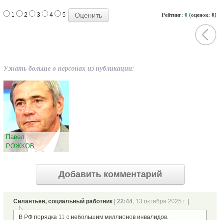
1
2
3
4
5
Рейтинг:
0
(оценок: 0)
Узнать больше о персонах из публикации:
Павел
РОЖКОВ
Добавить комментарий
Силантьев, социальный работник
|
22:44
, 13 октября 2025 г. |
В РФ порядка 11 с небольшим миллионов инвалидов.