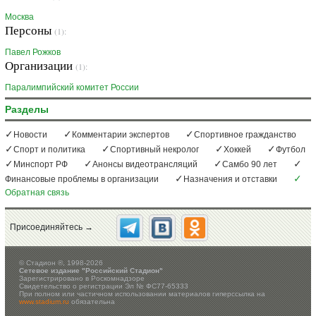
Москва
Персоны
(1):
Павел Рожков
Организации
(1):
Паралимпийский комитет России
Разделы
Новости
Комментарии экспертов
Спортивное гражданство
Спорт и политика
Спортивный некролог
Хоккей
Футбол
Минспорт РФ
Анонсы видеотрансляций
Самбо 90 лет
Финансовые проблемы в организации
Назначения и отставки
Обратная связь
Присоединяйтесь →
©
Стадион ®, 1998-2026
Сетевое издание "Российский Стадион"
Зарегистрировано в Роскомнадзоре
Свидетельство о регистрации Эл № ФС77-65333
При полном или частичном использовании материалов гиперссылка на
www.stadium.ru
обязательна