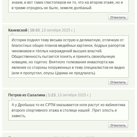
знаем, и вот таких глистоперов не то, что на втором этаже, но и
в трюме отродясь не было, земеля долбаный.
Ответить
Каневской
|
18:43
, 13 октября 2025 г. |
Историк поднял тему весьма острую и деликатную, отличную от
благостных общих планов медийных картинок, бодрых рапортов
чиновников и тёплых награждений высших властей.
Общественность пытается понять и принять своеобычную
новацию, но тщетно. Внятного толкования инваспорта как
явления со стороны погруженных в тему специалистов не видно
(или я пропустил, опусы Царика не предлагать).
Ответить
Петров из Сахалина
|
1:23
, 13 октября 2025 г. |
А у Дробыша то из СРТМ оказывается ноги растут из кабинетика
второго спортивного этажа в столице нашей . Прет злость и
зависть.
Ответить