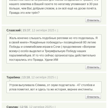
нашего земляка в Вашей газете по негативу упоминают в 30 раз
больше, чем Вас добрым словом, а он всё ещё на доске почёта.
Правда это или трёп?
Ответить
Славский
|
15:37
, 12 октября 2025 г. |
Жаль конечно слышать подобные реплики но что поделаешь. Я
в своей книге» Рождённые побеждать» посвящённой 80 летию
Победы и олимпийским играм в Сочи ( продолжение «Вопреки
всему») особо выделил и Триумфальную Победу наших
паралимпийцев. И то что сейчас организаторы действительно
постарались это Правда. Удачи ИМ
Ответить
Тарабина
|
13:18
, 12 октября 2025 г. |
Утром выгуливала Сёмика, от скуки подсчитала - 47 столбов и
углов пометил, вот и здесь та же история, вернее инстинкты.
Ответить
Смолин
|
12:56
, 12 октября 2025 г. |