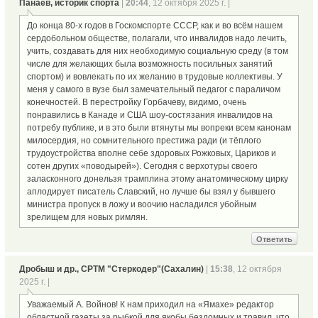
Панаев, историк спорта
|
20:44
, 12 октября 2025 г. |
До конца 80-х годов в Госкомспорте СССР, как и во всём нашем
сердобольном обществе, полагали, что инвалидов надо лечить,
учить, создавать для них необходимую социальную среду (в том
числе для желающих была возможность посильных занятий
спортом) и вовлекать по их желанию в трудовые коллективы. У
меня у самого в вузе был замечательный педагог с параличом
конечностей. В перестройку Горбачеву, видимо, очень
понравились в Канаде и США шоу-состязания инвалидов на
потребу публике, и в это были втянуты мы вопреки всем канонам
милосердия, но сомнительного престижа ради (и тёплого
трудоустройства вполне себе здоровых Рожковых, Цариков и
сотен других «поводырей»). Сегодня с верхотуры своего
заласконного донельзя трамплина этому анатомическому цирку
аплодирует писатель Славский, но лучше бы взял у бывшего
министра пропуск в ложу и воочию насладился убойным
зрелищем для новых римлян.
Ответить
Дробыш и др., СРТМ "Стеркодер"(Сахалин)
|
15:38
, 12 октября
2025 г. |
Уважаемый А. Войнов! К нам приходил на «Ямахе» редактор
областной газеты за рыбкой для якобы бездомных и травил, что