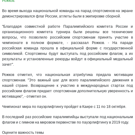
Рожков
.
Во время выхода национальной команды на парад спортсменов на экране
демонстрировался флаг России, атлеты были в экипировке сборной.
"Благодаря совместной работе Паралимпийского комитета России и
организационного комитета турнира были решены все технические
вопросы, что позволило российским спортсменам принять участие в
чемпионате в полном формате, - рассказал Рожков. - На параде
российская команда прошла в официальной форме с государственной
символикой. Спортсмены будут выступать под российским флагом, а их
результаты и установленные рекорды войдут в официальный медальный
зачет".
Рожков отметил, что национальная атрибутика придала мотивации
спортсменам. "Это важный шаг для всего паралимпийского движения в
нашей стране. Возвращение к участию в международных стартах под
российским флагом придает спортсменам дополнительную уверенность и
мотивацию", - отметил он.
Чемпионат мира по пауэрлифтингу пройдет в Каире с 11 по 18 октября.
В последний раз российские паралимпийцы выступали под национальным
флагом и с гимном на мировом первенстве по пауэрлифтингу в 2019 году.
Оцените важность темы