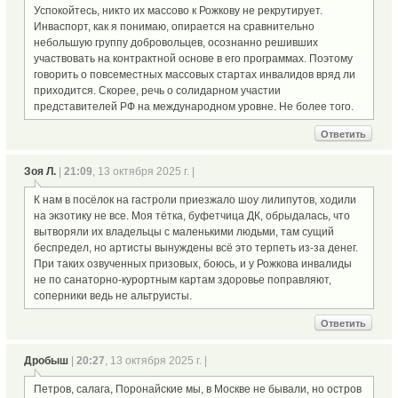
Успокойтесь, никто их массово к Рожкову не рекрутирует.
Инваспорт, как я понимаю, опирается на сравнительно
небольшую группу добровольцев, осознанно решивших
участвовать на контрактной основе в его программах. Поэтому
говорить о повсеместных массовых стартах инвалидов вряд ли
приходится. Скорее, речь о солидарном участии
представителей РФ на международном уровне. Не более того.
Ответить
Зоя Л.
|
21:09
, 13 октября 2025 г. |
К нам в посёлок на гастроли приезжало шоу лилипутов, ходили
на экзотику не все. Моя тётка, буфетчица ДК, обрыдалась, что
вытворяли их владельцы с маленькими людьми, там сущий
беспредел, но артисты вынуждены всё это терпеть из-за денег.
При таких озвученных призовых, боюсь, и у Рожкова инвалиды
не по санаторно-курортным картам здоровье поправляют,
соперники ведь не альтруисты.
Ответить
Дробыш
|
20:27
, 13 октября 2025 г. |
Петров, салага, Поронайские мы, в Москве не бывали, но остров