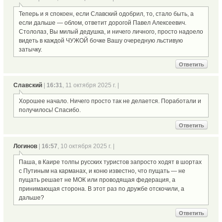
Теперь и я спокоен, если Славский одобрил, то, стало быть, а
если дальше — облом, ответит дорогой Павел Алексеевич.
Стололаз, Вы милый дедушка, и ничего личного, просто надоело
видеть в каждой ЧУЖОЙ бочке Вашу очередную льстивую
затычку.
Ответить
Славский
|
16:31
, 11 октября 2025 г. |
Хорошее начало. Ничего просто так не делается. Поработали и
получилось! Спасибо.
Ответить
Логинов
|
16:57
, 10 октября 2025 г. |
Паша, в Каире толпы русских туристов запросто ходят в шортах
с Путиным на карманах, и коню известно, что пущать — не
пущать решает не МОК или проводящая федерация, а
принимающая сторона. В этот раз по дружбе отскочили, а
дальше?
Ответить