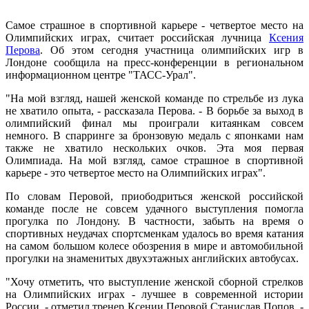
Самое страшное в спортивной карьере - четвертое место на
Олимпийских играх, считает российская лучница
Ксения
Перова
. Об этом сегодня участница олимпийских игр в
Лондоне сообщила на пресс-конференции в региональном
информационном центре "ТАСС-Урал".
"На мой взгляд, нашей женской команде по стрельбе из лука
не хватило опыта, - рассказала Перова. - В борьбе за выход в
олимпийский финал мы проиграли китаянкам совсем
немного. В спарринге за бронзовую медаль с японками нам
также не хватило нескольких очков. Эта моя первая
Олимпиада. На мой взгляд, самое страшное в спортивной
карьере - это четвертое место на Олимпийских играх".
По словам Перовой, приободриться женской российской
команде после не совсем удачного выступления помогла
прогулка по Лондону. В частности, забыть на время о
спортивных неудачах спортсменкам удалось во время катания
на самом большом колесе обозрения в мире и автомобильной
прогулки на знаменитых двухэтажных английских автобусах.
"Хочу отметить, что выступление женской сборной стрелков
на Олимпийских играх - лучшее в современной истории
России, - отметил тренер Ксении Перовой Станислав Попов. -