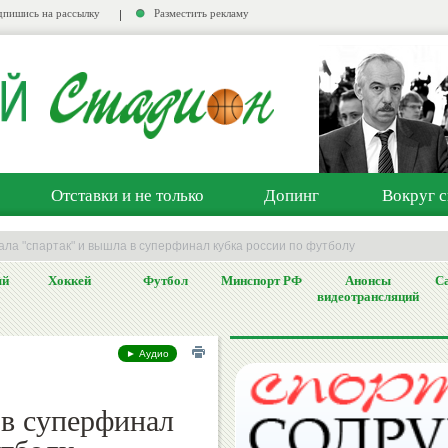
пишись на рассылку
Разместить рекламу
Отставки и не только
Допинг
Вокруг с
ала "спартак" и вышла в суперфинал кубка россии по футболу
ый
Хоккей
Футбол
Минспорт РФ
Анонсы
Са
видеотрансляций
► Аудио
 в суперфинал