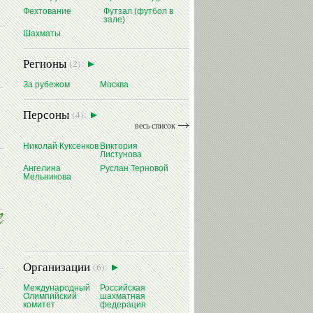
Фехтование
Футзал (футбол в
зале)
Шахматы
Регионы
(2):
За рубежом
Москва
Персоны
(4):
весь список
Николай Куксенков
Виктория
Листунова
Ангелина
Руслан Терновой
Мельникова
Организации
(6):
Международный
Российская
Олимпийский
шахматная
комитет
федерация