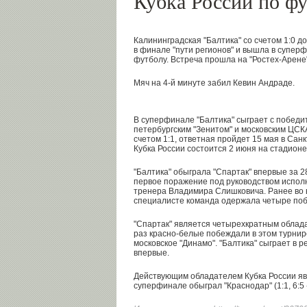
Кубка России по ф
Калининградская "Балтика" со счетом 1:0 д
в финале "пути регионов" и вышла в суперф
футболу. Встреча прошла на "Ростех-Арене"
Мяч на 4-й минуте забил Кевин Андраде.
В суперфинале "Балтика" сыграет с побед
петербургским "Зенитом" и московским ЦСК
счетом 1:1, ответная пройдет 15 мая в Са
Кубка России состоится 2 июня на стадионе
"Балтика" обыграла "Спартак" впервые за 
первое поражение под руководством испол
тренера Владимира Слишковича. Ранее во 
специалисте команда одержала четыре поб
"Спартак" является четырехкратным облада
раз красно-белые побеждали в этом турнире
московское "Динамо". "Балтика" сыграет в
впервые.
Действующим обладателем Кубка России яв
суперфинале обыграл "Краснодар" (1:1, 6:5 