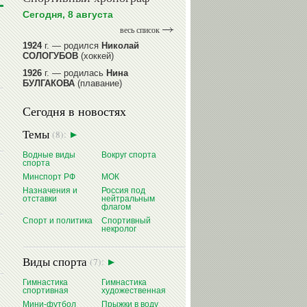
Сегодня, 8 августа
весь список
1924
г. — родился
Николай
СОЛОГУБОВ
(хоккей)
1926
г. — родилась
Нина
БУЛГАКОВА
(плавание)
1941
г. — родилась
Равиля
Сегодня в новостях
ПРОКОПЕНКО (САЛИМОВА)
(баскетбол)
Темы
(8):
1964
г. — родился
Николай
ЖУРАВСКИЙ
(гребля на байдарках
Водные виды
Вокруг спорта
и каноэ)
спорта
1964
г. — родился
Юрий ХМЫЛЕВ
Минспорт РФ
МОК
(хоккей)
Назначения и
Россия под
отставки
нейтральным
читать далее
флагом
Спорт и политика
Спортивный
некролог
Виды спорта
(7):
Гимнастика
Гимнастика
спортивная
художественная
Мини-футбол
Прыжки в воду