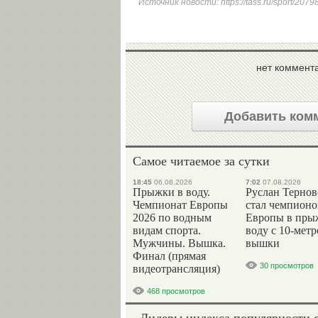
Источник новости:
https://tass.ru/sport/207
нет коммент
Добавить ком
Самое читаемое за сутки
18:45
06.08.2026
7:02
07.08.2026
Прыжки в воду.
Руслан Терно
Чемпионат Европы
стал чемпион
2026 по водным
Европы в пры
видам спорта.
воду с 10-мет
Мужчины. Вышка.
вышки
Финал (прямая
30 просмотров
видеотрансляция)
468 просмотров
Лидеры индекса популярности 