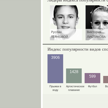
Руслан
Виктория
ТЕРНОВОЙ
ЛИСТУНОВА
Индекс популярности видов сп
3906
1428
599
Прыжки в
Артистическое
Футбол
В
воду
плавание