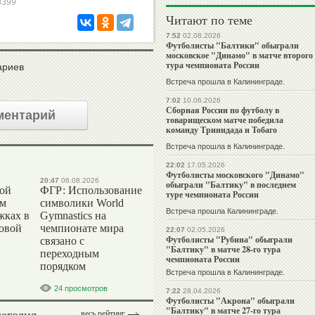
98399
Читают по теме
7:52
02.08.2026
Футболисты "Балтики" обыграли
московское "Динамо" в матче второго
тура чемпионата России
ариев
Встреча прошла в Калининграде.
7:02
10.06.2026
Сборная России по футболу в
ментарий
товарищеском матче победила
команду Тринидада и Тобаго
Встреча прошла в Калининграде.
22:02
17.05.2026
Футболисты московского "Динамо"
20:47
06.08.2026
обыграли "Балтику" в последнем
вой
ФГР: Использование
туре чемпионата России
ом
символики World
Встреча прошла Калининграде.
жках в
Gymnastics на
ровой
чемпионате мира
22:07
02.05.2026
Футболисты "Рубина" обыграли
связано с
"Балтику" в матче 28-го тура
переходным
чемпионата России
порядком
Встреча прошла в Калининграде.
24 просмотров
7:22
28.04.2026
Футболисты "Акрона" обыграли
"Балтику" в матче 27-го тура
сегодня
весь рейтинг