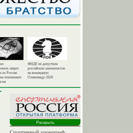
ал
ФИДЕ не допустила
овать запрет
российских шахматистов
м из России
на командную
 на чемпионате
Олимпиаду-2026
агом
Раскрыть
Спортивный хронограф