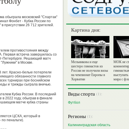
утболу
ома обыграла московский "Спартак"
инал Фонбет - Кубка России по
 в присутствии 26 712 зрителей.
Картина дня:
ителем противостояния между
А. Первая встреча завершилась со
нкт-Петербурге. Решающий матч
Мельникова и еще
МОК не ст
 "Лужники" в Москве.
шестеро гимнастов из
комментир
России не получили визы
гимнастка
28 лет. Красно-белые потерпели
на чемпионат Европы в
выступать
няющего обязанности главного
Хорватии
мира с фл
всех турнирах при боснийском
еды и трижды сыграла вничью.
Виды спорта
(1):
телем Кубка России. В последний
 в 2022 году, обыграв в финале
 решающем матче кубка страны
Футбол
Регионы
(1):
ляется ЦСКА, который в
- по пенальти).
Калининградская область