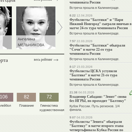
чемпионата России
Встреча прошла в Калининграде.
8:22
12.04.2026
Футболисты "Балтики" и "Пари
Нижний Новгород" сыграли вничью в
матче 24-го тура чемпионата России
Встреча прошла в Калининграде.
Ангелина
Николай
7:57
22.03.2026
МЕЛЬНИКОВА
КУКСЕНКОВ
Футболисты "Балтики" обыграли
"Сочи" в матче 22-го тура
чемпионата России
орта
Встреча прошла в Калининграде.
весь рейтинг
8:17
15.03.2026
Футболисты ЦСКА уступили
"Балтике" в матче 21-го тура
чемпионата России
Встреча прошла в Калининграде.
21:38
04.03.2026
Владимир Сабадаш: "Зенит" снова
106
82
72
без ИГРЫ, но проходит "Балтику"
олейбол
Плавание
Гимнастика
Кубок России. Путь регионов. 1/4
финала.
художественная
9:07
04.03.2026
Футболисты "Зенита" обыграли
"Балтику" в матче второго этапа
четвертьфинала Кубка России по