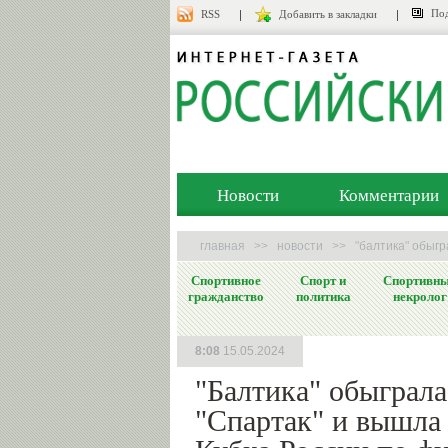
Под
RSS
Добавить в закладки
Новости
Комментарии
главная
>>
новости
>>
"балтика" обыгр
Спортивное
Спорт и
Спортивн
гражданство
политика
некролог
8:08
15.05.2024
"Балтика" обыграла
"Спартак" и вышла