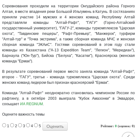
Соревнования проходили на территории Онгудайского района Горного
Алтая, в месте впадения реки Большой Ильгумень в Катунь. В состязаниях
приняли участие 14 мужских и 4 женских команд. Республику Алтай
представляли команды "Алтай-Рафт", "ГАГУ" (Горно-Алтайский
государственный университет), "ГАГУ-2", команды туркомплексов "Царская
охота", "Тавдинские пещеры", "Рафт-Премьер", "Манжерок", турфирм
"Алтай-тур" и "Точка экстрима", а также сборная команда МЧС и женская
сборная команда "ЭКАиС". Гостями соревнований в этом году стали
команды из Казахстана ("А-13 Expedition Team", "Легион", "Меридиан"),
Барнаула ("Юн-Тур"), Бийска ("Белуха", "Касатки"), Красноярска (женская
команда "Ермак").
В результате соревнований первое место заняла команда "Алтай-Рафт",
второе - "ГАГУ", третье - команда туркомплекса "Царская охота". Среди
женских команд лидером был признан красноярский "Ермак".
Команда "Алтай-Рафт" неоднократно становилась чемпионом России по
рафтингу, а в октябре 2003 выиграла "Кубок Амазонки" в Эквадоре,
сооьщает
ИА REGNUM
.
Оцените важность темы
1
2
3
4
5
Рейтинг:
0
(оценок: 0)