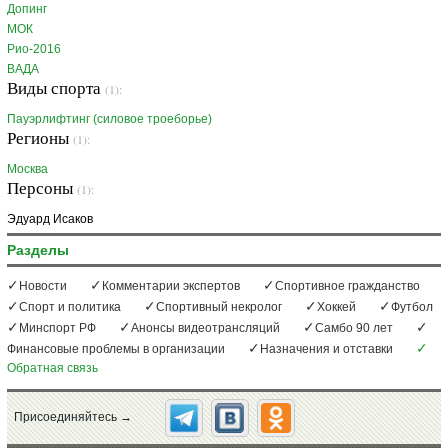
Допинг
МОК
Рио-2016
ВАДА
Виды спорта
(1):
Пауэрлифтинг (силовое троеборье)
Регионы
(1):
Москва
Персоны
(1):
Эдуард Исаков
Разделы
Новости
Комментарии экспертов
Спортивное гражданство
Спорт и политика
Спортивный некролог
Хоккей
Футбол
Минспорт РФ
Анонсы видеотрансляций
Самбо 90 лет
Финансовые проблемы в организации
Назначения и отставки
Обратная связь
Присоединяйтесь →