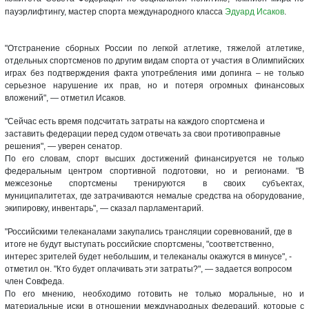
пауэрлифтингу,
мастер спорта международного класса
Эдуард Исаков
.
"Отстранение сборных России по легкой атлетике, тяжелой атлетике,
отдельных спортсменов по другим видам спорта от участия в Олимпийских
играх без подтверждения факта употребления ими допинга – не только
серьезное нарушение их прав, но и потеря огромных финансовых
вложений", — отметил Исаков.
"Сейчас есть время подсчитать затраты на каждого спортсмена и
заставить федерации перед судом отвечать за свои противоправные
решения", — уверен сенатор.
По его словам, спорт высших достижений финансируется не только
федеральным центром спортивной подготовки, но и регионами. "В
межсезонье спортсмены тренируются в своих субъектах,
муниципалитетах, где затрачиваются немалые средства на оборудование,
экипировку, инвентарь", — сказал парламентарий.
"Российскими телеканалами закупались трансляции соревнований, где в
итоге не будут выступать российские спортсмены, "соответственно,
интерес зрителей будет небольшим, и телеканалы окажутся в минусе", -
отметил он. "Кто будет оплачивать эти затраты?", — задается вопросом
член Совфеда.
По его мнению, необходимо готовить не только моральные, но и
материальные иски в отношении международных федераций, которые с