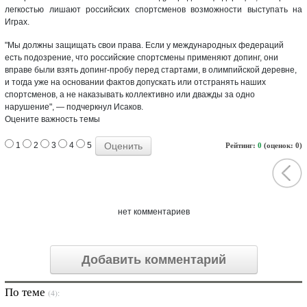
легкостью лишают российских спортсменов возможности выступать на
Играх.
"Мы должны защищать свои права. Если у международных федераций
есть подозрение, что российские спортсмены применяют допинг, они
вправе были взять допинг-пробу перед стартами, в олимпийской деревне,
и тогда уже на основании фактов допускать или отстранять наших
спортсменов, а не наказывать коллективно или дважды за одно
нарушение", — подчеркнул Исаков.
Оцените важность темы
1
2
3
4
5
Рейтинг:
0
(оценок: 0)
нет комментариев
Добавить комментарий
По теме
(4):