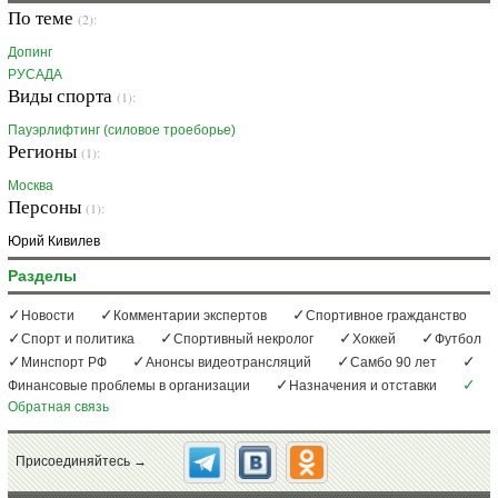
По теме
(2):
Допинг
РУСАДА
Виды спорта
(1):
Пауэрлифтинг (силовое троеборье)
Регионы
(1):
Москва
Персоны
(1):
Юрий Кивилев
Разделы
Новости
Комментарии экспертов
Спортивное гражданство
Спорт и политика
Спортивный некролог
Хоккей
Футбол
Минспорт РФ
Анонсы видеотрансляций
Самбо 90 лет
Финансовые проблемы в организации
Назначения и отставки
Обратная связь
Присоединяйтесь →